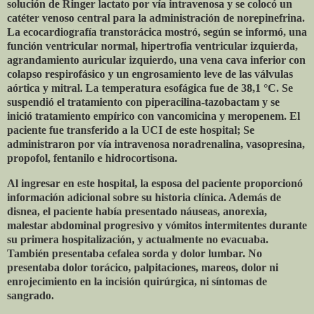
solución de Ringer lactato por vía intravenosa y se colocó un
catéter venoso central para la administración de norepinefrina.
La ecocardiografía transtorácica mostró, según se informó, una
función ventricular normal, hipertrofia ventricular izquierda,
agrandamiento auricular izquierdo, una vena cava inferior con
colapso respirofásico y un engrosamiento leve de las válvulas
aórtica y mitral. La temperatura esofágica fue de 38,1 °C. Se
suspendió el tratamiento con piperacilina-tazobactam y se
inició tratamiento empírico con vancomicina y meropenem. El
paciente fue transferido a la UCI de este hospital; Se
administraron por vía intravenosa noradrenalina, vasopresina,
propofol, fentanilo e hidrocortisona.
Al ingresar en este hospital, la esposa del paciente proporcionó
información adicional sobre su historia clínica. Además de
disnea, el paciente había presentado náuseas, anorexia,
malestar abdominal progresivo y vómitos intermitentes durante
su primera hospitalización, y actualmente no evacuaba.
También presentaba cefalea sorda y dolor lumbar. No
presentaba dolor torácico, palpitaciones, mareos, dolor ni
enrojecimiento en la incisión quirúrgica, ni síntomas de
sangrado.