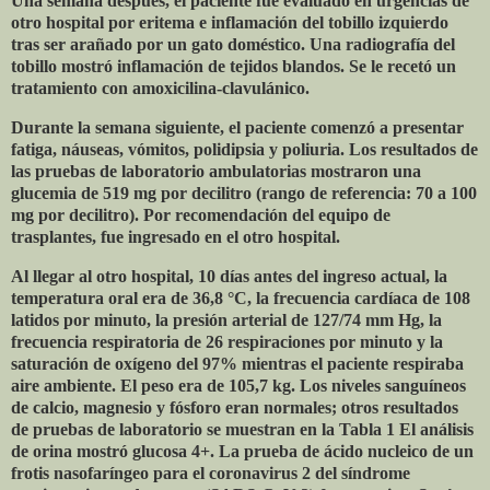
Una semana después, el paciente fue evaluado en urgencias de
otro hospital por eritema e inflamación del tobillo izquierdo
tras ser arañado por un gato doméstico. Una radiografía del
tobillo mostró inflamación de tejidos blandos. Se le recetó un
tratamiento con amoxicilina-clavulánico.
Durante la semana siguiente, el paciente comenzó a presentar
fatiga, náuseas, vómitos, polidipsia y poliuria. Los resultados de
las pruebas de laboratorio ambulatorias mostraron una
glucemia de 519 mg por decilitro (rango de referencia: 70 a 100
mg por decilitro). Por recomendación del equipo de
trasplantes, fue ingresado en el otro hospital.
Al llegar al otro hospital, 10 días antes del ingreso actual, la
temperatura oral era de 36,8 °C, la frecuencia cardíaca de 108
latidos por minuto, la presión arterial de 127/74 mm Hg, la
frecuencia respiratoria de 26 respiraciones por minuto y la
saturación de oxígeno del 97% mientras el paciente respiraba
aire ambiente. El peso era de 105,7 kg. Los niveles sanguíneos
de calcio, magnesio y fósforo eran normales; otros resultados
de pruebas de laboratorio se muestran en la Tabla 1 El análisis
de orina mostró glucosa 4+. La prueba de ácido nucleico de un
frotis nasofaríngeo para el coronavirus 2 del síndrome