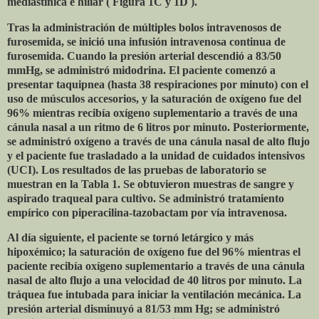
mediastínica e hiliar ( Figura 1C y 1D ).
Tras la administración de múltiples bolos intravenosos de
furosemida, se inició una infusión intravenosa continua de
furosemida. Cuando la presión arterial descendió a 83/50
mmHg, se administró midodrina. El paciente comenzó a
presentar taquipnea (hasta 38 respiraciones por minuto) con el
uso de músculos accesorios, y la saturación de oxígeno fue del
96% mientras recibía oxígeno suplementario a través de una
cánula nasal a un ritmo de 6 litros por minuto. Posteriormente,
se administró oxígeno a través de una cánula nasal de alto flujo
y el paciente fue trasladado a la unidad de cuidados intensivos
(UCI). Los resultados de las pruebas de laboratorio se
muestran en la Tabla 1. Se obtuvieron muestras de sangre y
aspirado traqueal para cultivo. Se administró tratamiento
empírico con piperacilina-tazobactam por vía intravenosa.
Al día siguiente, el paciente se tornó letárgico y más
hipoxémico; la saturación de oxígeno fue del 96% mientras el
paciente recibía oxígeno suplementario a través de una cánula
nasal de alto flujo a una velocidad de 40 litros por minuto. La
tráquea fue intubada para iniciar la ventilación mecánica. La
presión arterial disminuyó a 81/53 mm Hg; se administró