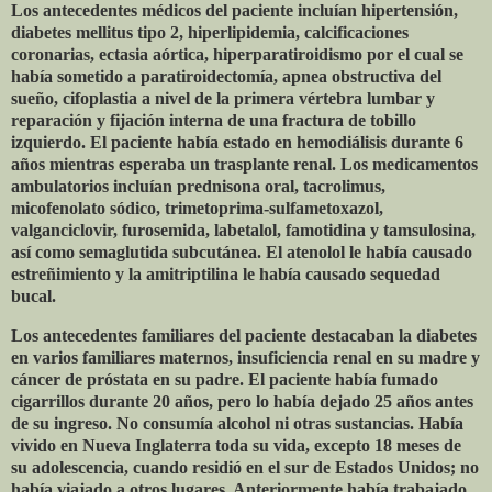
Los antecedentes médicos del paciente incluían hipertensión,
diabetes mellitus tipo 2, hiperlipidemia, calcificaciones
coronarias, ectasia aórtica, hiperparatiroidismo por el cual se
había sometido a paratiroidectomía, apnea obstructiva del
sueño, cifoplastia a nivel de la primera vértebra lumbar y
reparación y fijación interna de una fractura de tobillo
izquierdo. El paciente había estado en hemodiálisis durante 6
años mientras esperaba un trasplante renal. Los medicamentos
ambulatorios incluían prednisona oral, tacrolimus,
micofenolato sódico, trimetoprima-sulfametoxazol,
valganciclovir, furosemida, labetalol, famotidina y tamsulosina,
así como semaglutida subcutánea. El atenolol le había causado
estreñimiento y la amitriptilina le había causado sequedad
bucal.
Los antecedentes familiares del paciente destacaban la diabetes
en varios familiares maternos, insuficiencia renal en su madre y
cáncer de próstata en su padre. El paciente había fumado
cigarrillos durante 20 años, pero lo había dejado 25 años antes
de su ingreso. No consumía alcohol ni otras sustancias. Había
vivido en Nueva Inglaterra toda su vida, excepto 18 meses de
su adolescencia, cuando residió en el sur de Estados Unidos; no
había viajado a otros lugares. Anteriormente había trabajado