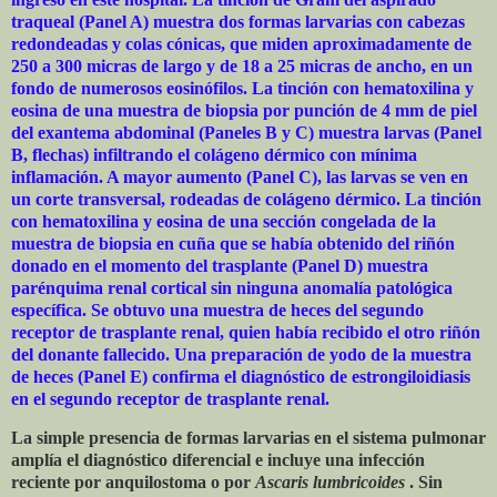
traqueal (Panel A) muestra dos formas larvarias con cabezas
redondeadas y colas cónicas, que miden aproximadamente de
250 a 300 micras de largo y de 18 a 25 micras de ancho, en un
fondo de numerosos eosinófilos. La tinción con hematoxilina y
eosina de una muestra de biopsia por punción de 4 mm de piel
del exantema abdominal (Paneles B y C) muestra larvas (Panel
B, flechas) infiltrando el colágeno dérmico con mínima
inflamación. A mayor aumento (Panel C), las larvas se ven en
un corte transversal, rodeadas de colágeno dérmico. La tinción
con hematoxilina y eosina de una sección congelada de la
muestra de biopsia en cuña que se había obtenido del riñón
donado en el momento del trasplante (Panel D) muestra
parénquima renal cortical sin ninguna anomalía patológica
específica. Se obtuvo una muestra de heces del segundo
receptor de trasplante renal, quien había recibido el otro riñón
del donante fallecido. Una preparación de yodo de la muestra
de heces (Panel E) confirma el diagnóstico de estrongiloidiasis
en el segundo receptor de trasplante renal.
La simple presencia de formas larvarias en el sistema pulmonar
amplía el diagnóstico diferencial e incluye una infección
reciente por anquilostoma o por
Ascaris lumbricoides
. Sin