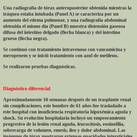
Una radiografía de tórax anteroposterior obtenida mientras la
tráquea estaba intubada (Panel A) se caracteriza por un
aumento del edema pulmonar, y una radiografía abdominal
obtenida el mismo día (Panel B) muestra distensión gaseosa
difusa del intestino delgado (flecha blanca) y del intestino
grueso (flecha negra).
Se continuó con tratamiento intravenoso con vancomicina y
meropenem y se inició tratamiento con azul de metileno.
Se realizaron pruebas diagnósticas.
Diagnóstico diferencial
Aproximadamente 10 semanas después de un trasplante renal
sin complicaciones, este hombre de 61 años fue trasladado a
este hospital con insuficiencia respiratoria hipoxémica aguda y
shock. Su evolución hospitalaria incluyó un empeoramiento
progresivo de la lesión renal aguda, leucocitosis, eosinofilia,
sobrecarga de volumen, emesis, íleo y dolor abdominal. Las
imágenes de tórax mostraron extensas opacidades intersticiales