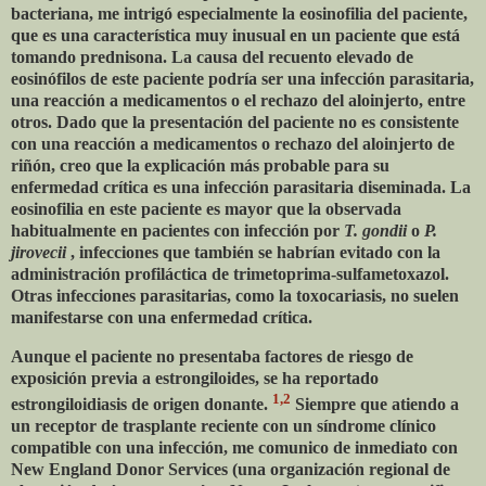
bacteriana, me intrigó especialmente la eosinofilia del paciente,
que es una característica muy inusual en un paciente que está
tomando prednisona. La causa del recuento elevado de
eosinófilos de este paciente podría ser una infección parasitaria,
una reacción a medicamentos o el rechazo del aloinjerto, entre
otros. Dado que la presentación del paciente no es consistente
con una reacción a medicamentos o rechazo del aloinjerto de
riñón, creo que la explicación más probable para su
enfermedad crítica es una infección parasitaria diseminada. La
eosinofilia en este paciente es mayor que la observada
habitualmente en pacientes con infección por
T. gondii
o
P.
jirovecii
, infecciones que también se habrían evitado con la
administración profiláctica de trimetoprima-sulfametoxazol.
Otras infecciones parasitarias, como la toxocariasis, no suelen
manifestarse con una enfermedad crítica.
Aunque el paciente no presentaba factores de riesgo de
exposición previa a estrongiloides, se ha reportado
1,2
estrongiloidiasis de origen donante.
Siempre que atiendo a
un receptor de trasplante reciente con un síndrome clínico
compatible con una infección, me comunico de inmediato con
New England Donor Services (una organización regional de