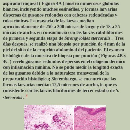
aspirado traqueal ( Figura 4A ) mostró numerosos glóbulos
blancos, incluyendo muchos eosinófilos, y formas larvarias
dispersas de gusanos redondos con cabezas redondeadas y
colas cónicas. La mayoría de las larvas medían
aproximadamente de 250 a 300 micras de largo y de 18 a 25
micras de ancho, en consonancia con las larvas rabditiformes
de primera y segunda etapa de
Strongyloides stercoralis
. Tres
días después, se realizó una biopsia por punción de 4 mm de la
piel del sitio de la erupción abdominal del paciente. El examen
histológico de la muestra de biopsia por punción ( Figuras 4B y
4C ) reveló gusanos redondos dispersos en el colágeno dérmico
con inflamación mínima. No se pudo medir la longitud exacta
de los gusanos debido a la naturaleza transversal de la
preparación histológica; Sin embargo, se encontró que las
formas larvarias medían 12,5 micrones de ancho, lo que es
consistente con las larvas filariformes de tercer estadio de
S.
3
stercoralis
.