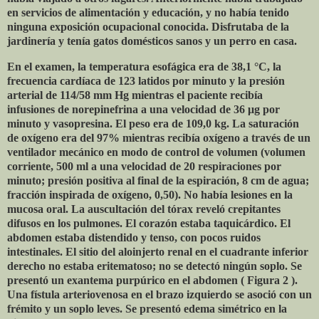
en servicios de alimentación y educación, y no había tenido
ninguna exposición ocupacional conocida. Disfrutaba de la
jardinería y tenía gatos domésticos sanos y un perro en casa.
En el examen, la temperatura esofágica era de 38,1 °C, la
frecuencia cardíaca de 123 latidos por minuto y la presión
arterial de 114/58 mm Hg mientras el paciente recibía
infusiones de norepinefrina a una velocidad de 36 μg por
minuto y vasopresina. El peso era de 109,0 kg. La saturación
de oxígeno era del 97% mientras recibía oxígeno a través de un
ventilador mecánico en modo de control de volumen (volumen
corriente, 500 ml a una velocidad de 20 respiraciones por
minuto; presión positiva al final de la espiración, 8 cm de agua;
fracción inspirada de oxígeno, 0,50). No había lesiones en la
mucosa oral. La auscultación del tórax reveló crepitantes
difusos en los pulmones. El corazón estaba taquicárdico. El
abdomen estaba distendido y tenso, con pocos ruidos
intestinales. El sitio del aloinjerto renal en el cuadrante inferior
derecho no estaba eritematoso; no se detectó ningún soplo. Se
presentó un exantema purpúrico en el abdomen ( Figura 2 ).
Una fístula arteriovenosa en el brazo izquierdo se asoció con un
frémito y un soplo leves. Se presentó edema simétrico en la