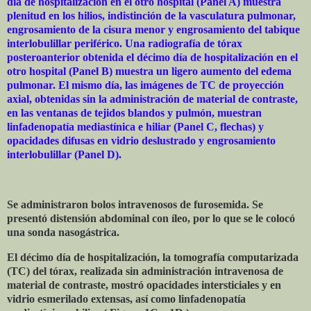
día de hospitalización en el otro hospital (Panel A) muestra
plenitud en los hilios, indistinción de la vasculatura pulmonar,
engrosamiento de la cisura menor y engrosamiento del tabique
interlobulillar periférico. Una radiografía de tórax
posteroanterior obtenida el décimo día de hospitalización en el
otro hospital (Panel B) muestra un ligero aumento del edema
pulmonar. El mismo día, las imágenes de TC de proyección
axial, obtenidas sin la administración de material de contraste,
en las ventanas de tejidos blandos y pulmón, muestran
linfadenopatía mediastínica e hiliar (Panel C, flechas) y
opacidades difusas en vidrio deslustrado y engrosamiento
interlobulillar (Panel D).
Se administraron bolos intravenosos de furosemida. Se
presentó distensión abdominal con íleo, por lo que se le colocó
una sonda nasogástrica.
El décimo día de hospitalización, la tomografía computarizada
(TC) del tórax, realizada sin administración intravenosa de
material de contraste, mostró opacidades intersticiales y en
vidrio esmerilado extensas, así como linfadenopatía