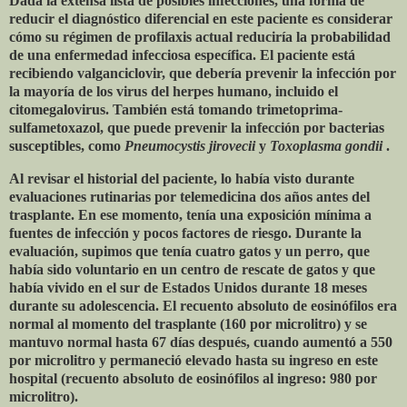
Dada la extensa lista de posibles infecciones, una forma de
reducir el diagnóstico diferencial en este paciente es considerar
cómo su régimen de profilaxis actual reduciría la probabilidad
de una enfermedad infecciosa específica. El paciente está
recibiendo valganciclovir, que debería prevenir la infección por
la mayoría de los virus del herpes humano, incluido el
citomegalovirus. También está tomando trimetoprima-
sulfametoxazol, que puede prevenir la infección por bacterias
susceptibles, como
Pneumocystis jirovecii
y
Toxoplasma gondii
.
Al revisar el historial del paciente, lo había visto durante
evaluaciones rutinarias por telemedicina dos años antes del
trasplante. En ese momento, tenía una exposición mínima a
fuentes de infección y pocos factores de riesgo. Durante la
evaluación, supimos que tenía cuatro gatos y un perro, que
había sido voluntario en un centro de rescate de gatos y que
había vivido en el sur de Estados Unidos durante 18 meses
durante su adolescencia. El recuento absoluto de eosinófilos era
normal al momento del trasplante (160 por microlitro) y se
mantuvo normal hasta 67 días después, cuando aumentó a 550
por microlitro y permaneció elevado hasta su ingreso en este
hospital (recuento absoluto de eosinófilos al ingreso: 980 por
microlitro).