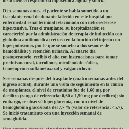
insuficiencia respiratoria hipoxémica aguda y shock.
Diez semanas antes, el paciente se había sometido a un
trasplante renal de donante fallecido en este hospital por
enfermedad renal terminal relacionada con nefroesclerosis
hipertensiva. Tras el trasplante, su hospitalización se
caracterizó por la administración de terapia de inducción con
globulina antitimocítica; retraso en la función del injerto con
hiperpotasemia, por lo que se sometió a dos sesiones de
hemodiálisis; y retención urinaria. Al cuarto día
postoperatorio, recibió el alta con instrucciones para tomar
prednisona oral, tacrolimus, micofenolato sódico,
trimetoprima-sulfametoxazol y valganciclovir.
Seis semanas después del trasplante (cuatro semanas antes del
ingreso actual), durante una visita de seguimiento en la clínica
de trasplantes, el nivel de creatinina fue de 1,60 mg por
decilitro (rango de referencia: 0,60 a 1,50 mg por decilitro); sin
embargo, se observó hiperglucemia, con un nivel de
hemoglobina glucosilada del 7,7 % (valor de referencia: <5,7).
Se inició tratamiento con una inyección semanal de
semaglutida.