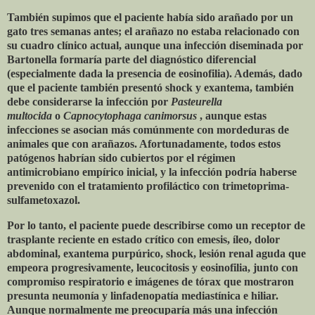
También supimos que el paciente había sido arañado por un
gato tres semanas antes; el arañazo no estaba relacionado con
su cuadro clínico actual, aunque una infección diseminada por
Bartonella formaría parte del diagnóstico diferencial
(especialmente dada la presencia de eosinofilia). Además, dado
que el paciente también presentó shock y exantema, también
debe considerarse la infección por
Pasteurella
multocida
o
Capnocytophaga canimorsus
, aunque estas
infecciones se asocian más comúnmente con mordeduras de
animales que con arañazos. Afortunadamente, todos estos
patógenos habrían sido cubiertos por el régimen
antimicrobiano empírico inicial, y la infección podría haberse
prevenido con el tratamiento profiláctico con trimetoprima-
sulfametoxazol.
Por lo tanto, el paciente puede describirse como un receptor de
trasplante reciente en estado crítico con emesis, íleo, dolor
abdominal, exantema purpúrico, shock, lesión renal aguda que
empeora progresivamente, leucocitosis y eosinofilia, junto con
compromiso respiratorio e imágenes de tórax que mostraron
presunta neumonía y linfadenopatía mediastínica e hiliar.
Aunque normalmente me preocuparía más una infección