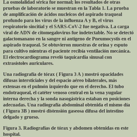
La osmolalidad sérica fue normal; los resultados de otras
pruebas de laboratorio se muestran en la Tabla 1. La prueba
de amplificación de ácidos nucleicos del aspirado traqueal
profundo para los virus de la influenza A y B, el virus
respiratorio sincitial y el SARS-CoV-2 fue negativa. La carga
viral de ADN de citomegalovirus fue indetectable. No se detectó
galactomanano en la sangre ni antígeno de Pneumocystis en el
aspirado traqueal. Se obtuvieron muestras de orina y esputo
para cultivo mientras el paciente recibía ventilación mecánica.
El electrocardiograma reveló taquicardia sinusal con
extrasístoles auriculares.
Una radiografía de tórax ( Figura 3 A ) mostró opacidades
difusas intersticiales y del espacio aéreo bilaterales, más
extensas en el pulmón izquierdo que en el derecho. El tubo
endotraqueal, el catéter venoso central en la vena yugular
interna derecha y la sonda nasogástrica estaban en posiciones
adecuadas. Una radiografía abdominal obtenida el mismo día
( Figura 3B ) mostró distensión gaseosa difusa del intestino
delgado y grueso.
Figura 3.
Radiografías de tórax y abdomen obtenidas en este
hospital.