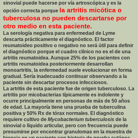
sinovial puede hacerse por vía artroscópica y es la
la artritis micótica o
opción correcta porque
tuberculosa no pueden descartarse por
otro medio en esta paciente.
La serología negativa para enfermedad de Lyme
descarta prácticamente el diagnóstico. El factor
reumatoideo positivo o negativo no será útil para definir
el diagnóstico porque el cuadro clínico no es el de una
artritis reumatoidea. Aunque 25% de los pacientes con
artritis reumatoidea posteriormente desarrollan
monoartritis, la enfermedad suele evolucionar en forma
gradual. Sería inadecuado continuar observando a la
paciente sin descartar procesos infecciosos.
La artritis de esta paciente fue de origen tuberculoso. La
artritis por micobacterias típicamente es indolente y
ocurre principalmente en personas de más de 50 años
de edad. La mayoría tiene una prueba de tuberculina
positiva y 50% Rx de tórax normales. El diagnóstico
requiere cultivo de
Mycobacterium tuberculosis
de la
sinovial o líquido articular, pero con frecuencia puede
presumirse por encontrar granulomas en la muestra de
biopsia en un paciente con historia de prueba cutánea