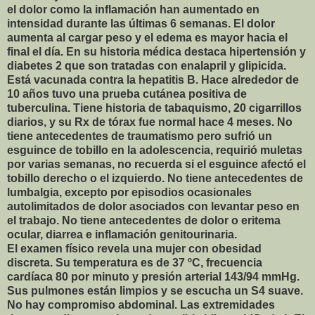
el dolor como la inflamación han aumentado en
intensidad durante las últimas 6 semanas. El dolor
aumenta al cargar peso y el edema es mayor hacia el
final el día. En su historia médica destaca hipertensión y
diabetes 2 que son tratadas con enalapril y glipicida.
Está vacunada contra la hepatitis B. Hace alrededor de
10 años tuvo una prueba cutánea positiva de
tuberculina. Tiene historia de tabaquismo, 20 cigarrillos
diarios, y su Rx de tórax fue normal hace 4 meses. No
tiene antecedentes de traumatismo pero sufrió un
esguince de tobillo en la adolescencia, requirió muletas
por varias semanas, no recuerda si el esguince afectó el
tobillo derecho o el izquierdo. No tiene antecedentes de
lumbalgia, excepto por episodios ocasionales
autolimitados de dolor asociados con levantar peso en
el trabajo. No tiene antecedentes de dolor o eritema
ocular, diarrea e inflamación genitourinaria.
El examen físico revela una mujer con obesidad
discreta. Su temperatura es de 37 ºC, frecuencia
cardíaca 80 por minuto y presión arterial 143/94 mmHg.
Sus pulmones están limpios y se escucha un S4 suave.
No hay compromiso abdominal. Las extremidades