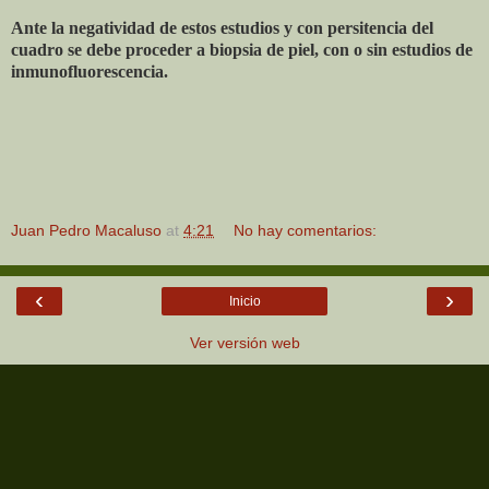
Ante la negatividad de estos estudios y con persitencia del
cuadro se debe proceder a biopsia de piel, con o sin estudios de
inmunofluorescencia.
Juan Pedro Macaluso
at
4:21
No hay comentarios:
‹
›
Inicio
Ver versión web