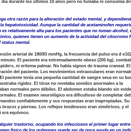
r día durante los últimos 10 años pero no fumaba ni consumía d
ga otra razón para la alteración del estado mental, y dependien
 la hepatotoxicidad. Aunque la cantidad de acetaminofen requeri
a es relativamente alta para los pacientes que no toman alcohol, 
ico, quienes tienen un aumento de la actividad del citocromo P
 status mental.
ensión arterial de 190/83 mmHg, la frecuencia del pulso era d e10
or minuto. El paciente era extremadamente obeso (205 kg), combat
piders, ni eritema palmar. No había signos de trauma craneal. E
aboración del paciente. Los movimientos extraoculares eran normal
 El paciente tenía una pequeña cantidad de sangre seca en su bo
mostraba rigidez. El tórax no revelaba sonidos anormales a la
taban normales pero débiles. El abdomen estaba blando sin evid
ormales. El examen neurológico era dificultoso de completar deb
omandos confiablemente y sus respuestas eran inapropiadas. Su 
brazos y piernas. Los reflejos tendinosos eran simétricos, y el
i era equívoco.
quier trastorno, ocupando los infecciosos el primer lugar entre 
amen físico de los pulmones puede ser de poca ayuda en un indi