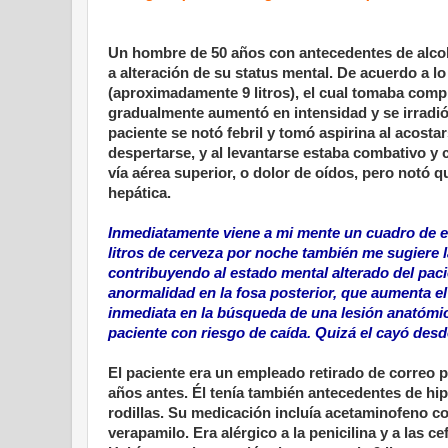
Un hombre de 50 años con antecedentes de alco
a alteración de su status mental. De acuerdo a l
(aproximadamente 9 litros), el cual tomaba comp
gradualmente aumentó en intensidad y se irradió 
paciente se notó febril y tomó aspirina al acosta
despertarse, y al levantarse estaba combativo y
vía aérea superior, o dolor de oídos, pero notó 
hepática.
Inmediatamente viene a mi mente un cuadro de enc
litros de cerveza por noche también me sugiere l
contribuyendo al estado mental alterado del pacie
anormalidad en la fosa posterior, que aumenta el
inmediata en la búsqueda de una lesión anatómica
paciente con riesgo de caída. Quizá el cayó desd
El paciente era un empleado retirado de correo po
años antes. Él tenía también antecedentes de hip
rodillas. Su medicación incluía acetaminofeno co
verapamilo. Era alérgico a la penicilina y a las c