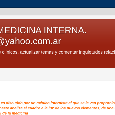
MEDICINA INTERNA.
@yahoo.com.ar
s clínicos, actualizar temas y comentar inquietudes relac
e es discutido por un médico internista al que se le van proporc
 y este analiza el cuadro a la luz de los nuevos elementos, de un
l de la medicina