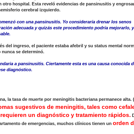
en otro hospital. Esta reveló evidencias de pansinusitis y engros
emisferio cerebral izquierdo.
omenzó con una pansinusitis. Yo consideraría drenar los senos
ación adecuada y quizás este procedimiento podría mejorarlo, y
able.
s del ingreso, el paciente estaba afebril y su status mental norm
eo nunca se determinó.
undaria a pansinusitis. Ciertamente esta es una causa conocida d
ese diagnóstico.
ana, la tasa de muerte por meningitis bacteriana permanece alta. 
omas sugestivos de meningitis, tales como cefal
, requieren un diagnóstico y tratamiento rápidos.
D
orden 
partamento de emergencias, muchos clínicos tienen un