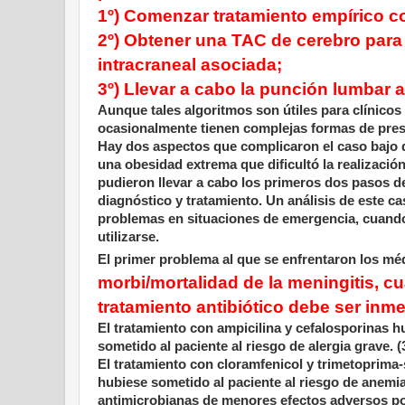
1º) Comenzar tratamiento empírico co
2º) Obtener una TAC de cerebro para
intracraneal asociada;
3º) Llevar a cabo la punción lumbar 
Aunque tales algoritmos son útiles para clínic
ocasionalmente tienen complejas formas de pres
Hay dos aspectos que complicaron el caso bajo di
una obesidad extrema que dificultó la realizació
pudieron llevar a cabo los primeros dos pasos d
diagnóstico y tratamiento. Un análisis de este c
problemas en situaciones de emergencia, cuand
utilizarse.
El primer problema al que se enfrentaron los médi
morbi/mortalidad de la meningitis, cu
tratamiento antibiótico debe ser inm
El tratamiento con ampicilina y cefalosporinas h
sometido al paciente al riesgo de alergia grave. (
El tratamiento con cloramfenicol y trimetoprima
hubiese sometido al paciente al riesgo de anemia
antimicrobianas de menores efectos adversos po