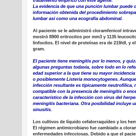
tratamiento empírico con este agente.
La evidencia de que una punción lumbar puede ca
información obtenida del procedimiento sobrepas
lumbar así como una ecografía abdominal.
Al paciente se le administró cloramfenicol intra
mostró 8900 eritrocitos por mm3 y 1135 leucocit
linfocitos. El nivel de proteínas era de 219/dl, 
gram.
El paciente tiene meningitis por lo menos, y qui
algunas preguntas todavía, sobre todo en lo refer
edad superior a la que tiene su mayor incidenci
o posiblemente Listeria monocytogenes. Aunque l
infección resultante es típicamente neutrofílica, 
compatible con la presencia de meningitis o encef
característico de la infección con virus del herp
meningitis bacteriana. Otra posibilidad incluye 
sinusitis.
Los cultivos de líquido cefalorraquídeo y los h
El régimen antimicrobiano fue cambiado a cloram
enfermedades infecciosas. Debido a que el pacie