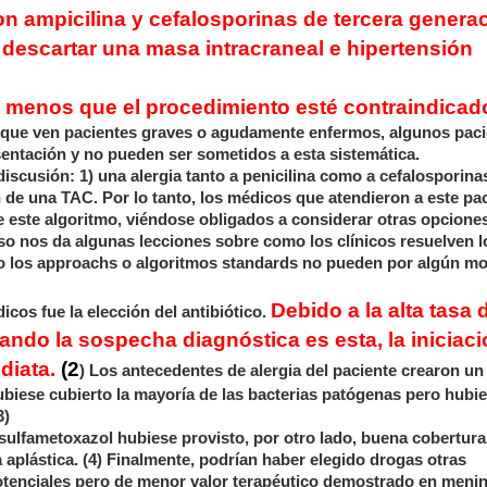
n ampicilina y cefalosporinas de tercera genera
 descartar una masa intracraneal e hipertensión
a menos que el procedimiento esté contraindicad
os que ven pacientes graves o agudamente enfermos, algunos pac
entación y no pueden ser sometidos a esta sistemática.
scusión: 1) una alergia tanto a penicilina como a cefalosporinas
n de una TAC. Por lo tanto, los médicos que atendieron a este pa
e este algoritmo, viéndose obligados a considerar otras opcione
aso nos da algunas lecciones sobre como los clínicos resuelven l
o los approachs o algoritmos standards no pueden por algún mo
Debido a la alta tasa 
cos fue la elección del antibiótico.
ando la sospecha diagnóstica es esta, la iniciaci
ediata.
(2
) Los antecedentes de alergia del paciente crearon un
ubiese cubierto la mayoría de las bacterias patógenas pero hubi
3)
-sulfametoxazol hubiese provisto, por otro lado, buena cobertura
 aplástica. (4) Finalmente, podrían haber elegido drogas otras
tenciales pero de menor valor terapéutico demostrado en mening