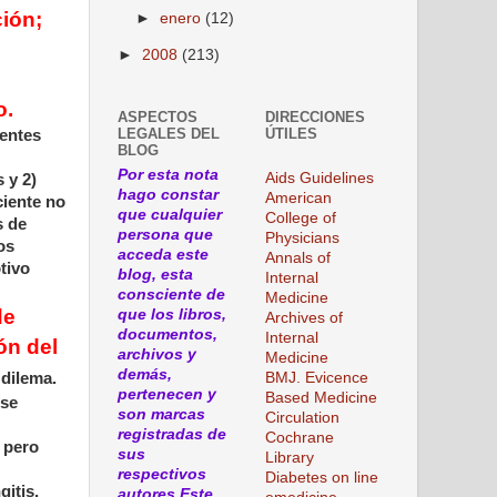
ción;
►
enero
(12)
►
2008
(213)
o.
ASPECTOS
DIRECCIONES
LEGALES DEL
ÚTILES
ientes
BLOG
Por esta nota
Aids Guidelines
 y 2)
hago constar
American
ciente no
que cualquier
College of
s de
persona que
Physicians
os
acceda este
Annals of
tivo
blog, esta
Internal
consciente de
Medicine
de
que los libros,
Archives of
documentos,
Internal
ón del
archivos y
Medicine
demás,
 dilema.
BMJ. Evicence
pertenecen y
Based Medicine
ese
son marcas
Circulation
registradas de
Cochrane
 pero
sus
Library
respectivos
Diabetes on line
itis.
autores.Este