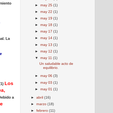
amiento
►
may 25
(1)
►
may 22
(1)
►
may 19
(1)
►
may 18
(1)
►
may 17
(1)
►
may 14
(1)
al. La
►
may 13
(1)
►
may 12
(1)
e
▼
may 11
(1)
Un saludable acto de
equilibrio.
►
may 06
(3)
►
may 03
(1)
Los
(1)
►
may 01
(1)
ea,
ebido a
►
abril
(16)
de
►
marzo
(18)
►
febrero
(11)