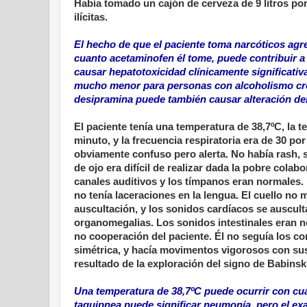
Había tomado un cajón de cerveza de 9 litros po
ilícitas.
El hecho de que el paciente toma narcóticos agre
cuanto acetaminofen él tome, puede contribuir a
causar hepatotoxicidad clínicamente significativ
mucho menor para personas con alcoholismo crón
desipramina puede también causar alteración del
El paciente tenía una temperatura de 38,7ºC, la t
minuto, y la frecuencia respiratoria era de 30 p
obviamente confuso pero alerta. No había rash, s
de ojo era difícil de realizar dada la pobre col
canales auditivos y los tímpanos eran normales.
no tenía laceraciones en la lengua. El cuello no 
auscultación, y los sonidos cardíacos se auscul
organomegalias. Los sonidos intestinales eran n
no cooperación del paciente. Él no seguía los c
simétrica, y hacía movimentos vigorosos con sus 
resultado de la exploración del signo de Babinsk
Una temperatura de 38,7ºC puede ocurrir con cual
taquipnea puede significar neumonía, pero el ex