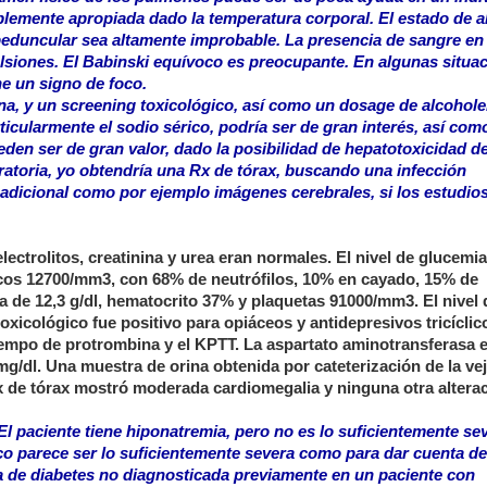
emente apropiada dado la temperatura corporal. El estado de al
eduncular sea altamente improbable. La presencia de sangre en
lsiones. El Babinski equívoco es preocupante. En algunas situa
ne un signo de foco.
ina, y un screening toxicológico, así como un dosage de alcohole
rticularmente el sodio sérico, podría ser de gran interés, así como
den ser de gran valor, dado la posibilidad de hepatotoxicidad d
ratoria, yo obtendría una Rx de tórax, buscando una infección
 adicional como por ejemplo imágenes cerebrales, si los estudio
 electrolitos, creatinina y urea eran normales. El nivel de glucemi
os 12700/mm3, con 68% de neutrófilos, 10% en cayado, 15% de
a de 12,3 g/dl, hematocrito 37% y plaquetas 91000/mm3. El nivel 
oxicológico fue positivo para opiáceos y antidepresivos tricíclic
tiempo de protrombina y el KPTT. La aspartato aminotransferasa e
,8 mg/dl. Una muestra de orina obtenida por cateterización de la ve
 Rx de tórax mostró moderada cardiomegalia y ninguna otra altera
l paciente tiene hiponatremia, pero no es lo suficientemente se
oco parece ser lo suficientemente severa como para dar cuenta de
a de diabetes no diagnosticada previamente en un paciente con