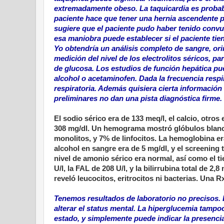
extremadamente obeso. La taquicardia es probabl
paciente hace que tener una hernia ascendente p
sugiere que el paciente pudo haber tenido convu
esa maniobra puede establecer si el paciente tie
Yo obtendría un análisis completo de sangre, or
medición del nivel de los electrolitos séricos, pa
de glucosa. Los estudios de función hepática pue
alcohol o acetaminofen. Dada la frecuencia respi
respiratoria. Además quisiera cierta información
preliminares no dan una pista diagnóstica firme.
El sodio sérico era de 133 meq/l, el calcio, otros
308 mg/dl. Un hemograma mostró glóbulos blanc
monolitos, y 7% de linfocitos. La hemoglobina er
alcohol en sangre era de 5 mg/dl, y el screening t
nivel de amonio sérico era normal, así como el 
U/l, la FAL de 208 U/l, y la bilirrubina total de 2
reveló leucocitos, eritrocitos ni bacterias. Una
Tenemos resultados de laboratorio no precisos. E
alterar el status mental. La hiperglucemia tamp
estado, y simplemente puede indicar la presenci