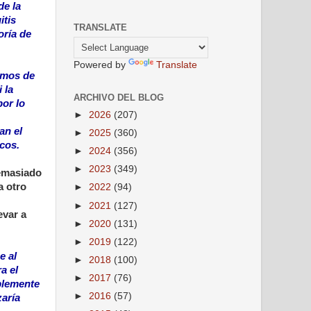
de la
itis
TRANSLATE
oría de
Powered by
Translate
imos de
 la
ARCHIVO DEL BLOG
por lo
►
2026
(207)
an el
►
2025
(360)
icos.
►
2024
(356)
►
2023
(349)
demasiado
a otro
►
2022
(94)
►
2021
(127)
evar a
►
2020
(131)
►
2019
(122)
e al
►
2018
(100)
a el
►
2017
(76)
ablemente
►
2016
(57)
zaría