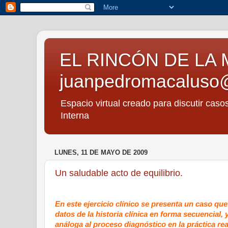
EL RINCÓN DE LA 
juanpedromacaluso
Espacio virtual creado para discutir caso
Interna
LUNES, 11 DE MAYO DE 2009
Un saludable acto de equilibrio.
En este ejercicio clínico se presenta un caso qu
datos de la historia clínica en forma secuencial,
análoga al proceso diagnóstico en la práctica rea