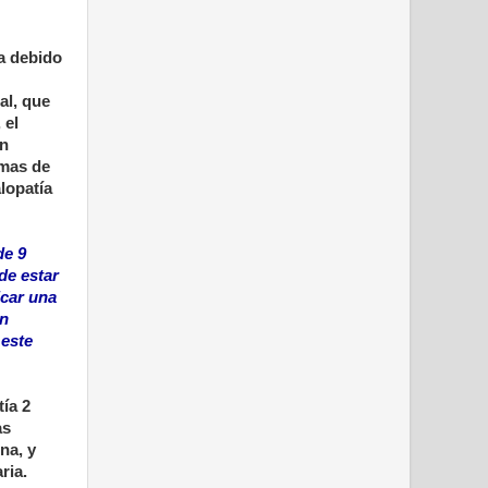
a debido
al, que
 el
en
omas de
lopatía
de 9
de estar
icar una
ón
 este
tía 2
as
na, y
ria.