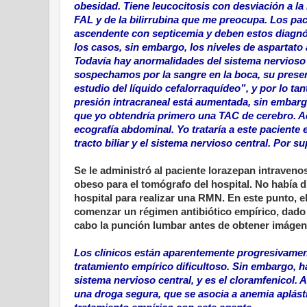
obesidad. Tiene leucocitosis con desviación a la 
FAL y de la bilirrubina que me preocupa. Los pac
ascendente con septicemia y deben estos diagnós
los casos, sin embargo, los niveles de aspartato
Todavía hay anormalidades del sistema nervioso 
sospechamos por la sangre en la boca, su presen
estudio del líquido cefalorraquídeo”, y por lo ta
presión intracraneal está aumentada, sin embarg
que yo obtendría primero una TAC de cerebro. A
ecografía abdominal. Yo trataría a este paciente
tracto biliar y el sistema nervioso central. Por s
Se le administró al paciente lorazepan intraveno
obeso para el tomógrafo del hospital. No había d
hospital para realizar una RMN. En este punto, 
comenzar un régimen antibiótico empírico, dado la
cabo la punción lumbar antes de obtener imágen
Los clínicos están aparentemente progresivamente
tratamiento empírico dificultoso. Sin embargo, ha
sistema nervioso central, y es el cloramfenicol
una droga segura, que se asocia a anemia aplásti