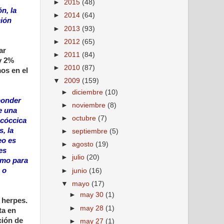
►
2015
(48)
n, la
►
2014
(64)
ción
►
2013
(93)
►
2012
(65)
ar
►
2011
(84)
y 2%
►
2010
(87)
mos en el
▼
2009
(159)
►
diciembre
(10)
ponder
►
noviembre
(8)
e una
►
octubre
(7)
ocóccica
, la
►
septiembre
(5)
eo es
►
agosto
(19)
es
►
julio
(20)
como para
 o
►
junio
(16)
▼
mayo
(17)
►
may 30
(1)
 herpes.
►
may 28
(1)
ta en
ción de
►
may 27
(1)