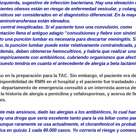
izquierda, sugestivo de infección bacteriana. Hay una elevación 
ientes obesos están en riesgo de enfermedad vesicular, y colang
ticos ser considerados en el diagnóstico diferencial. En la may
 aminotransferasa están elevados.
central inexplicadas. Si el paciente tuvo una convulsión, como
tación llena el antiguo adagio “convulsiones y fiebre son sinón
nto una punción lumbar es necesaria para descartar meningitis. Si
o, la punción lumbar puede estar relativamente contraindicada, 
demás, deben obtenerse hemocultivos, y habría que realizar una
 empíricamente con antibióticos, cubriendo organismos que afect
upuesto tendría en cuanta el antecedente de alergia a beta lactám
so en la preparación para la TAC. Sin embargo, el paciente era 
isponibilidad de RMN en el hospital y el paciente fue trasladado 
el departamento de emergencia consultó a un internista acerca de
 historia de alergia a penicilina y cefalosporinas, y acerca de ll
es.
 más ansiosos, dado las alergias a los antibióticos, lo cual hac
y una droga que sería excelente tanto para la vía biliar como par
. Aunque raramente se usa actualmente, el cloramfenicol es prob
ca en quizás 1 cada 40.000 casos. Yo correría el riesgo y comen