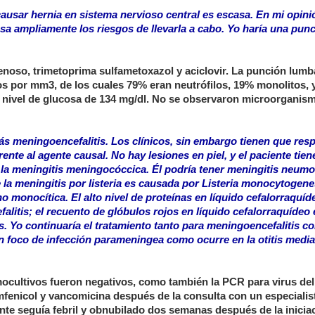
usar hernia en sistema nervioso central es escasa. En mi opinió
a ampliamente los riesgos de llevarla a cabo. Yo haría una pun
venoso, trimetoprima sulfametoxazol y aciclovir. La punción lumb
os por mm3, de los cuales 79% eran neutrófilos, 19% monolitos, 
y el nivel de glucosa de 134 mg/dl. No se observaron microorganis
zás meningoencefalitis. Los clínicos, sin embargo tienen que res
ente al agente causal. No hay lesiones en piel, y el paciente tien
a la meningitis meningocóccica. Él podría tener meningitis neum
a meningitis por listeria es causada por Listeria monocytogenes
no monocítica. El alto nivel de proteínas en líquido cefalorraquíd
alitis; el recuento de glóbulos rojos en líquido cefalorraquídeo 
es. Yo continuaría el tratamiento tanto para meningoencefalitis 
un foco de infección parameningea como ocurre en la otitis media
emocultivos fueron negativos, como también la PCR para virus del
fenicol y vancomicina después de la consulta con un especialis
nte seguía febril y obnubilado dos semanas después de la inicia