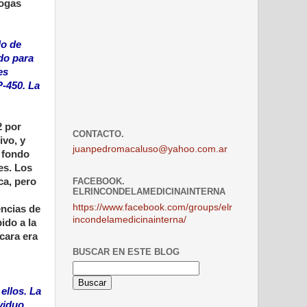
rogas
do de
do para
es
-450. La
2 por
CONTACTO.
ivo, y
juanpedromacaluso@yahoo.com.ar
l fondo
es. Los
ca, pero
FACEBOOK.
ELRINCONDELAMEDICINAINTERNA
https://www.facebook.com/groups/elr
encias de
incondelamedicinainterna/
ido a la
cara era
BUSCAR EN ESTE BLOG
ellos. La
viduo