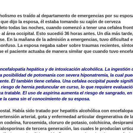
holismo es traído al departamento de emergencias por su espos
o que dijo la esposa, él estaba tomando su cajón de cerveza
leto todas las noches, cuando comenzó a tener una cefalea front
al área occipital. Esto sucedió 36 horas antes. Un día más tarde,
rse. En la mañana de la admisión a emergencias, tuvo dificultad 
 confuso. La esposa negaba saber sobre traumas recientes, sínt
que el paciente actuaba de manera similar que cuando tuvo encefa
efalopatía hepática y de intoxicación alcohólica. La ingestión 
a posibilidad de potomanía con severa hiponatremia, la cual pue
nte. Él también tiene cefalea. Una cefalea occipital puede signif
 riesgo de hernia peduncular en curso, lo que requiere evaluaci
 tratable. El uso de aspirina aumenta el riesgo de sangrado, en
e la cama sin el conocimiento de su esposa.
stal. Había sido tratado por hepatitis alcohólica con encefalopa
ertensión arterial, gota y enfermedad articular degenerativa de l
n codeína, furosemida, cloruro de potasio, colchicina, desiprami
efalosporinas de tercera generación, las cuales le producían urtica