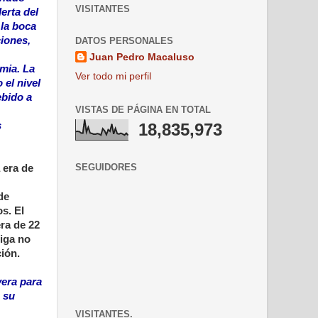
VISITANTES
erta del
 la boca
ciones,
DATOS PERSONALES
Juan Pedro Macaluso
mia. La
Ver todo mi perfil
 el nivel
ebido a
VISTAS DE PÁGINA EN TOTAL
s
18,835,973
SEGUIDORES
a era de
de
os. El
ra de 22
jiga no
ción.
vera para
 su
VISITANTES.