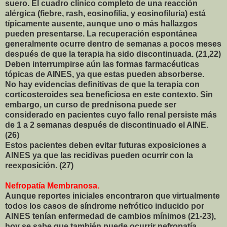
suero. El cuadro clínico completo de una reacción
alérgica (fiebre, rash, eosinofilia, y eosinofiluria) está
típicamente ausente, aunque uno o más hallazgos
pueden presentarse. La recuperación espontánea
generalmente ocurre dentro de semanas a pocos meses
después de que la terapia ha sido discontinuada. (21,22)
Deben interrumpirse aún las formas farmacéuticas
tópicas de AINES, ya que estas pueden absorberse.
No hay evidencias definitivas de que la terapia con
corticosteroides sea beneficiosa en este contexto. Sin
embargo, un curso de prednisona puede ser
considerado en pacientes cuyo fallo renal persiste más
de 1 a 2 semanas después de discontinuado el AINE.
(26)
Estos pacientes deben evitar futuras exposiciones a
AINES ya que las recidivas pueden ocurrir con la
reexposición. (27)
Nefropatía Membranosa.
Aunque reportes iniciales encontraron que virtualmente
todos los casos de síndrome nefrótico inducido por
AINES tenían enfermedad de cambios mínimos (21-23),
hoy se sabe que también puede ocurrir nefropatía