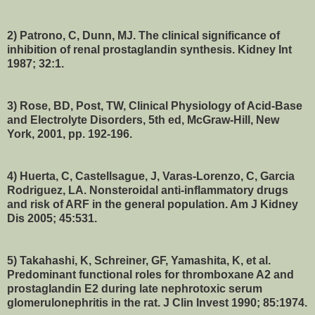
2) Patrono, C, Dunn, MJ. The clinical significance of
inhibition of renal prostaglandin synthesis. Kidney Int
1987; 32:1.
3) Rose, BD, Post, TW, Clinical Physiology of Acid-Base
and Electrolyte Disorders, 5th ed, McGraw-Hill, New
York, 2001, pp. 192-196.
4) Huerta, C, Castellsague, J, Varas-Lorenzo, C, Garcia
Rodriguez, LA. Nonsteroidal anti-inflammatory drugs
and risk of ARF in the general population. Am J Kidney
Dis 2005; 45:531.
5) Takahashi, K, Schreiner, GF, Yamashita, K, et al.
Predominant functional roles for thromboxane A2 and
prostaglandin E2 during late nephrotoxic serum
glomerulonephritis in the rat. J Clin Invest 1990; 85:1974.