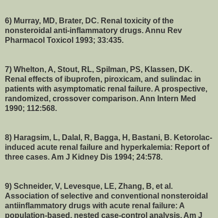
6) Murray, MD, Brater, DC. Renal toxicity of the
nonsteroidal anti-inflammatory drugs. Annu Rev
Pharmacol Toxicol 1993; 33:435.
7) Whelton, A, Stout, RL, Spilman, PS, Klassen, DK.
Renal effects of ibuprofen, piroxicam, and sulindac in
patients with asymptomatic renal failure. A prospective,
randomized, crossover comparison. Ann Intern Med
1990; 112:568.
8) Haragsim, L, Dalal, R, Bagga, H, Bastani, B. Ketorolac-
induced acute renal failure and hyperkalemia: Report of
three cases. Am J Kidney Dis 1994; 24:578.
9) Schneider, V, Levesque, LE, Zhang, B, et al.
Association of selective and conventional nonsteroidal
antiinflammatory drugs with acute renal failure: A
population-based, nested case-control analysis. Am J