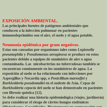
EXPOSICIÓN AMBIENTAL.
Las principales fuentes de patógenos ambientales que
conducen a la infección pulmonar en pacientes
inmunodeprimidos son el aire, el suelo y el agua potable.
Neumonía epidémica por gram negativos.
Estas son causadas por organismos tales como
Legionella
pneumophila
y
Pseudomonas aeruginosa
se produce en estos
pacientes debido a equipos de suministro de aire o agua
contaminada. Las micobacterias no tuberculosas también se
encuentran comúnmente en los suministros de agua. La
exposición al suelo se ha relacionado con infecciones por
Aspergillus y Nocardia spp, o
Penicillium marneffei
y
Burkholderia pseudomallei
en el sudeste de Asia. Cepas de
Burkholderia cepacia
del suelo se han demostrado en pacientes
con fibrosis quística [12].
Se debe realizar una historia epidemiológica (viajes, jardinería)
para considerar el riesgo de ciertos hongos endémicos
(Histoplasma, Coccidioides, Blastomyces) en comparación con