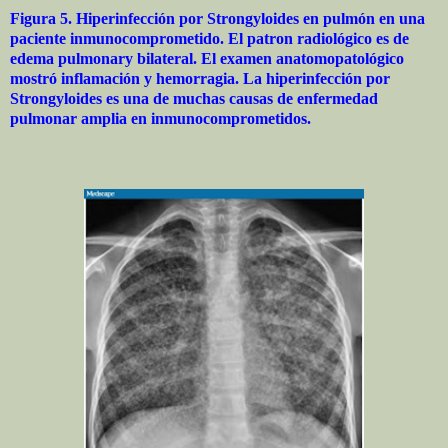
Figura 5. Hiperinfección por Strongyloides en pulmón en una
paciente inmunocomprometido. El patron radiológico es de
edema pulmonary bilateral. El examen anatomopatológico
mostró inflamación y hemorragia. La hiperinfección por
Strongyloides es una de muchas causas de enfermedad
pulmonar amplia en inmunocomprometidos.