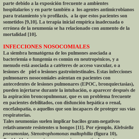
parte debido a la exposición frecuente a ambientes
hospitalarios y en parte también a los agentes antimicrobianos
para tratamiento y/o profilaxis, a la que estos pacientes son
sometidos [9,10]. La terapia inicial empírica inadecuada o
errónea de la neumonía se ha relacionado con aumento de la
mortalidad [10].
INFECCIONES NOSOCOMIALES
La siembra hematógena de los pulmones asociada a
bacteriemia o fungemia es común en neutropénicos, y a
menudo está asociada a catéteres de acceso vascular, o a
lesiones de piel o lesiones gastrointestinales. Estas infecciones
pulmonares nosocomiales asientan en pacientes con
antecedentes de lesiones pulmonares (EPOC, bronquiectasias),
pueden injertarse durante la intubación, o aparecer después de
la aspiración broncopulmonar, que es un problema frecuente
en pacientes debilitados, con disfunción hepática o renal,
encefalopatía, o aquellos que son incapaces de proteger sus vías
respiratorias.
Tales neumonías suelen implicar bacilos gram-negativos
relativamente resistentes u hongos [11]. Por ejemplo,
Klebsiella
pneumoniae, Stenotrophomonas maltophilia
(figura 10),