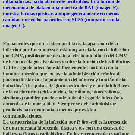
inflamatorias, particularmente neutrófilos. Una tinción de
metenamina de plataen una muestra de BAL (imagen F),
muestra formas quísticas aunque generalmente en menos
cantidad que en los pacientes con SIDA (comparar con la
imagen C).
En pacientes que no reciben profilaxis, la aparición de la
infección por Pneumocystis está muy asociada con la infección
por CMV, posiblemente debido al efecto inhibitorio del CMV
de los macrófagos alveolares y sobre la función de los linfocitos
T. El riesgo de infección está fuertemente asociada con la
inmunosupresión que incluye la administración crónica de
glucocorticoides o el agotamiento del número y función de los
linfocitos T; los pulsos de glucocorticoides y el uso inhibidores
de la calcineurina (ciclosporina, tacrolimus, pimecrolimus,
sirolimus) también puede contribuir al riesgo de infección y
aumento de la mortalidad. Siempre se debe administrar
profilaxis para neumonía a menos que existan
contraindicaciones.
La característica de la infección por
P. jirovecii
es la presencia
de una marcada hipoxemia, disnea y tos con una escasez de
hallazgos físicos o radiológicos. En los receptores de trasplante,