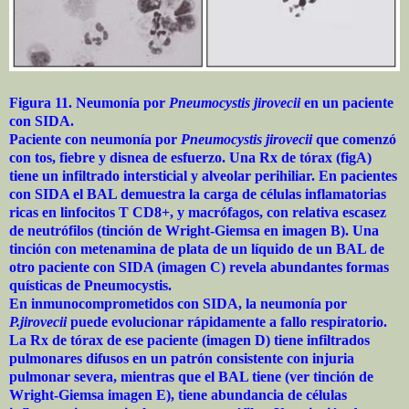
Figura 11. Neumonía por
Pneumocystis jirovecii
en un paciente
con SIDA.
Paciente con neumonía por
Pneumocystis jirovecii
que comenzó
con tos, fiebre y disnea de esfuerzo. Una Rx de tórax (figA)
tiene un infiltrado intersticial y alveolar perihiliar. En pacientes
con SIDA el BAL demuestra la carga de células inflamatorias
ricas en linfocitos T CD8+, y macrófagos, con relativa escasez
de neutrófilos (tinción de Wright-Giemsa en imagen B). Una
tinción con metenamina de plata de un líquido de un BAL de
otro paciente con SIDA (imagen C) revela abundantes formas
quísticas de Pneumocystis.
En inmunocomprometidos con SIDA, la neumonía por
P.jirovecii
puede evolucionar rápidamente a fallo respiratorio.
La Rx de tórax de ese paciente (imagen D) tiene infiltrados
pulmonares difusos en un patrón consistente con injuria
pulmonar severa, mientras que el BAL tiene (ver tinción de
Wright-Giemsa imagen E), tiene abundancia de células