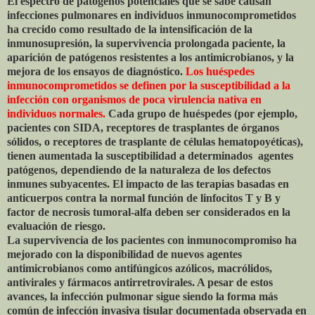
El espectro de patógenos potenciales que se sabe causan
infecciones pulmonares en individuos inmunocomprometidos
ha crecido como resultado de la intensificación de la
inmunosupresión, la supervivencia prolongada paciente, la
aparición de patógenos resistentes a los antimicrobianos, y la
mejora de los ensayos de diagnóstico.
Los huéspedes
inmunocomprometidos se definen por la susceptibilidad a la
infección con organismos de poca virulencia nativa en
individuos normales.
Cada grupo de huéspedes (por ejemplo,
pacientes con SIDA, receptores de trasplantes de órganos
sólidos, o receptores de trasplante de células hematopoyéticas),
tienen aumentada la susceptibilidad a determinados agentes
patógenos, dependiendo de la naturaleza de los defectos
inmunes subyacentes. El impacto de las terapias basadas en
anticuerpos contra la normal función de linfocitos T y B y
factor de necrosis tumoral-alfa deben ser considerados en la
evaluación de riesgo.
La supervivencia de los pacientes con inmunocompromiso ha
mejorado con la disponibilidad de nuevos agentes
antimicrobianos como antifúngicos azólicos, macrólidos,
antivirales y fármacos antirretrovirales. A pesar de estos
avances, la infección pulmonar sigue siendo la forma más
común de infección invasiva tisular documentada observada en