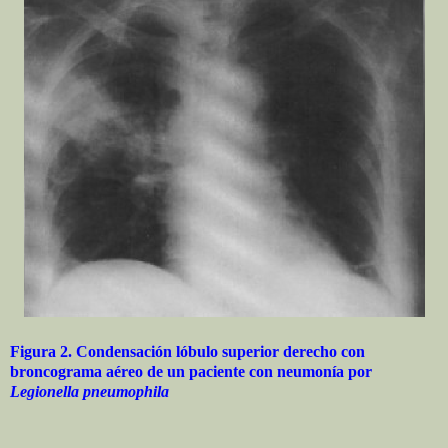
Figura 2. Condensación lóbulo superior derecho con
broncograma aéreo de un paciente con neumonía por
Legionella pneumophila