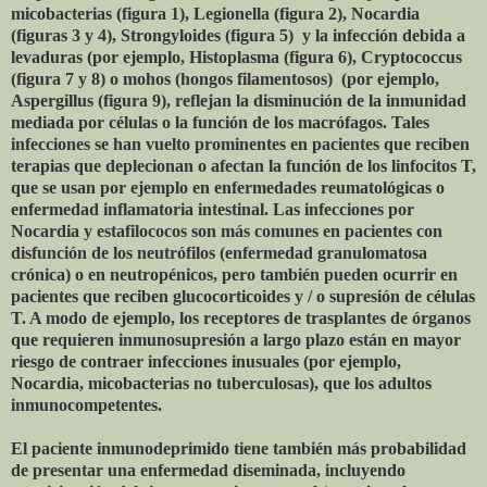
micobacterias (figura 1), Legionella (figura 2), Nocardia
(figuras 3 y 4), Strongyloides (figura 5) y la infección debida a
levaduras (por ejemplo, Histoplasma (figura 6), Cryptococcus
(figura 7 y 8) o mohos (hongos filamentosos) (por ejemplo,
Aspergillus (figura 9), reflejan la disminución de la inmunidad
mediada por células o la función de los macrófagos. Tales
infecciones se han vuelto prominentes en pacientes que reciben
terapias que deplecionan o afectan la función de los linfocitos T,
que se usan por ejemplo en enfermedades reumatológicas o
enfermedad inflamatoria intestinal. Las infecciones por
Nocardia y estafilococos son más comunes en pacientes con
disfunción de los neutrófilos (enfermedad granulomatosa
crónica) o en neutropénicos, pero también pueden ocurrir en
pacientes que reciben glucocorticoides y / o supresión de células
T. A modo de ejemplo, los receptores de trasplantes de órganos
que requieren inmunosupresión a largo plazo están en mayor
riesgo de contraer infecciones inusuales (por ejemplo,
Nocardia, micobacterias no tuberculosas), que los adultos
inmunocompetentes.
El paciente inmunodeprimido tiene también más probabilidad
de presentar una enfermedad diseminada, incluyendo