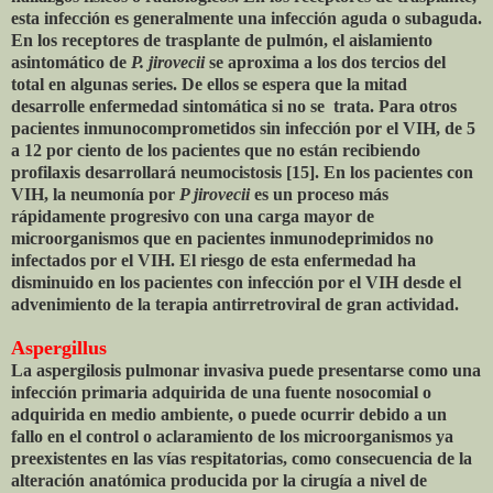
esta infección es generalmente una infección aguda o subaguda.
En los receptores de trasplante de pulmón, el aislamiento
asintomático de
P. jirovecii
se aproxima a los dos tercios del
total en algunas series. De ellos se espera que la mitad
desarrolle enfermedad sintomática si no se trata. Para otros
pacientes inmunocomprometidos sin infección por el VIH, de 5
a 12 por ciento de los pacientes que no están recibiendo
profilaxis desarrollará neumocistosis [15]. En los pacientes con
VIH, la neumonía por
P jirovecii
es un proceso más
rápidamente progresivo con una carga mayor de
microorganismos que en pacientes inmunodeprimidos no
infectados por el VIH. El riesgo de esta enfermedad ha
disminuido en los pacientes con infección por el VIH desde el
advenimiento de la terapia antirretroviral de gran actividad.
Aspergillus
La aspergilosis pulmonar invasiva puede presentarse como una
infección primaria adquirida de una fuente nosocomial o
adquirida en medio ambiente, o puede ocurrir debido a un
fallo en el control o aclaramiento de los microorganismos ya
preexistentes en las vías respitatorias, como consecuencia de la
alteración anatómica producida por la cirugía a nivel de