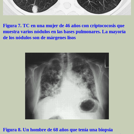
Figura 7. TC en una mujer de 46 años con criptococosis que
muestra varios nódulos en las bases pulmonares. La mayoría
de los nódulos son de márgenes lisos
Figura 8. Un hombre de 68 años que tenía una biopsia