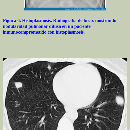
Figura 6. Histoplasmosis. Radiografía de tórax mostrando
nodularidad pulmonar difusa en un paciente
inmunocomprometido con histoplasmosis.