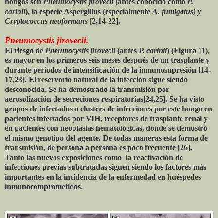
hongos son
Pneumocystis jirovecii (
antes conocido como
P.
carinii
), la especie Aspergillus (especialmente
A. fumigatus) y
Cryptococcus neoformans
[2,14-22].
Pneumocystis jirovecii.
El riesgo de
Pneumocystis jirovecii
(antes
P. carinii
) (Figura 11),
es mayor en los primeros seis meses después de un trasplante y
durante períodos de intensificación de la inmunosupresión [14-
17,23]. El reservorio natural de la infección sigue siendo
desconocida. Se ha demostrado la transmisión por
aerosolización de secreciones respiratorias[24,25]. Se ha visto
grupos de infectados o clusters de infecciones por este hongo en
pacientes infectados por VIH, receptores de trasplante renal y
en pacientes con neoplasias hematológicas, donde se demostró
el mismo genotipo del agente. De todas maneras esta forma de
transmisión, de persona a persona es poco frecuente [26].
Tanto las nuevas exposiciones como la reactivación de
infecciones previas subtratadas siguen siendo los factores más
importantes en la incidencia de la enfermedad en huéspedes
inmunocomprometidos.