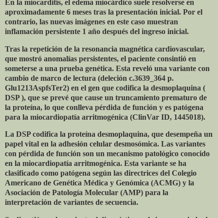
En la miocarditis, el edema miocárdico suele resolverse en
aproximadamente 6 meses tras la presentación inicial. Por el
contrario, las nuevas imágenes en este caso muestran
inflamación persistente 1 año después del ingreso inicial.
Tras la repetición de la resonancia magnética cardiovascular,
que mostró anomalías persistentes, el paciente consintió en
someterse a una prueba genética. Esta reveló una variante con
cambio de marco de lectura (deleción c.3639_364 p.
Glu1213AspfsTer2) en el gen que codifica la desmoplaquina (
DSP ), que se prevé que cause un truncamiento prematuro de
la proteína, lo que conlleva pérdida de función y es patógena
para la miocardiopatía arritmogénica (ClinVar ID, 1445018).
La DSP codifica la proteína desmoplaquina, que desempeña un
papel vital en la adhesión celular desmosómica. Las variantes
con pérdida de función son un mecanismo patológico conocido
en la miocardiopatía arritmogénica. Esta variante se ha
clasificado como patógena según las directrices del Colegio
Americano de Genética Médica y Genómica (ACMG) y la
Asociación de Patología Molecular (AMP) para la
interpretación de variantes de secuencia.