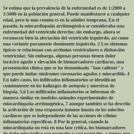
Se estima que la prevalencia de la enfermedad es de 1:2000 a
1:5000 en la población general. Puede manifestarse a cualquier
edad, pero lo más común es en la adultez temprana. En el
pasado, la miocardiopatía arritmogénica se consideraba una
enfermedad del ventrículo derecho; sin embargo, ahora se
reconocen bien la afectación del ventrículo izquierdo, así como
una variante puramente dominante izquierda. 2 Los síntomas
típicos se relacionan con arritmias ventriculares o disfunción
ventricular. Sin embargo, algunas personas tienen dolor
torácico agudo y elevación de biomarcadores cardíacos, una
presentación clínica que se ha denominado "fase caliente" y
que puede imitar síndromes coronarios agudos y miocarditis. 4
En tales casos, los infiltrados inflamatorios se identifican
comúnmente en los hallazgos de autopsia y muestras de
biopsia. 5,6 Los infiltrados inflamatorios se informan de
manera similar en modelos animales experimentales de
miocardiopatía arritmogénica, 7 aunque también se ha descrito
la activación de una respuesta inmune innata en los miocitos
cardíacos que es independiente de las acciones de células
inflamatorias específicas. 8 Por lo general, cuando la
miocardiopatía no está en una fase crítica, los biomarcadores
de daño miocárdico son normales o casi normales, a menos que