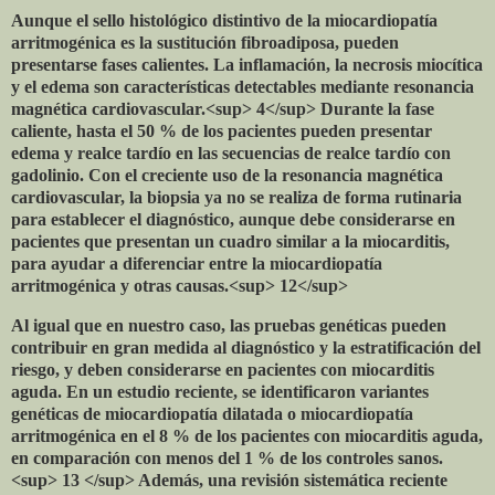
Aunque el sello histológico distintivo de la miocardiopatía
arritmogénica es la sustitución fibroadiposa, pueden
presentarse fases calientes. La inflamación, la necrosis miocítica
y el edema son características detectables mediante resonancia
magnética cardiovascular.<sup> 4</sup> Durante la fase
caliente, hasta el 50 % de los pacientes pueden presentar
edema y realce tardío en las secuencias de realce tardío con
gadolinio. Con el creciente uso de la resonancia magnética
cardiovascular, la biopsia ya no se realiza de forma rutinaria
para establecer el diagnóstico, aunque debe considerarse en
pacientes que presentan un cuadro similar a la miocarditis,
para ayudar a diferenciar entre la miocardiopatía
arritmogénica y otras causas.<sup> 12</sup>
Al igual que en nuestro caso, las pruebas genéticas pueden
contribuir en gran medida al diagnóstico y la estratificación del
riesgo, y deben considerarse en pacientes con miocarditis
aguda. En un estudio reciente, se identificaron variantes
genéticas de miocardiopatía dilatada o miocardiopatía
arritmogénica en el 8 % de los pacientes con miocarditis aguda,
en comparación con menos del 1 % de los controles sanos.
<sup> 13 </sup> Además, una revisión sistemática reciente