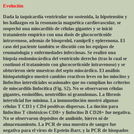
Evolución
Dada la taquicardia ventricular no sostenida, la hipotensión y
los hallazgos en la resonancia magnética cardiovascular, se
sospechó una miocarditis de células gigantes y se inició
tratamiento empírico con una dosis de glucocorticoide
intravenoso, además de bisoprolol, ramipril y eplerenona. El
caso del paciente también se discutió con los equipos de
reumatología y enfermedades infecciosas. Se realizó una
biopsia endomiocárdica del ventrículo derecho (tras lo cual se
continuó el tratamiento con glucocorticoide intravenoso) y se
obtuvieron siete muestras del septo miocárdico. El análisis
histopatológico mostró cambios reactivos leves en los miocitos y
linfocitos intersticiales ocasionales que no cumplían los criterios
de miocarditis linfocítica (Fig. S2). No se observaron células
gigantes, eosinófilos, neutrófilos ni granulomas. La fibrosis
intersticial fue mínima. La inmunotinción mostró algunas
células T CD3 y CD4 positivas dispersas. La tinción para
linfocitos T citotóxicos CD8+ y linfocitos B CD20+ fue negativa.
No se observaron depósitos de amiloide, hierro ni de
almacenamiento. La PCR de una muestra de sangre fue
negativa para el virus de Epstein-Barr, y la PCR de hisopados