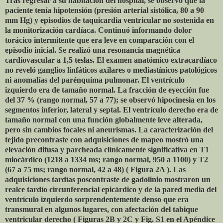
Tras regresar a su habitación del hospital, se observó que la
paciente tenía hipotensión (presión arterial sistólica, 80 a 90
mm Hg) y episodios de taquicardia ventricular no sostenida en
la monitorización cardíaca. Continuó informando dolor
torácico intermitente que era leve en comparación con el
episodio inicial. Se realizó una resonancia magnética
cardiovascular a 1,5 teslas. El examen anatómico extracardíaco
no reveló ganglios linfáticos axilares o mediastínicos patológicos
ni anomalías del parénquima pulmonar. El ventrículo
izquierdo era de tamaño normal. La fracción de eyección fue
del 37 % (rango normal, 57 a 77); se observó hipocinesia en los
segmentos inferior, lateral y septal. El ventrículo derecho era de
tamaño normal con una función globalmente leve alterada,
pero sin cambios focales ni aneurismas. La caracterización del
tejido precontraste con adquisiciones de mapeo mostró una
elevación difusa y parcheada clínicamente significativa en T1
miocárdico (1218 a 1334 ms; rango normal, 950 a 1100) y T2
(67 a 75 ms; rango normal, 42 a 48) ( Figura 2A ). Las
adquisiciones tardías poscontraste de gadolinio mostraron un
realce tardío circunferencial epicárdico y de la pared media del
ventrículo izquierdo sorprendentemente denso que era
transmural en algunos lugares, con afectación del tabique
ventricular derecho ( Figuras 2B y 2C y Fig. S1 en el Apéndice