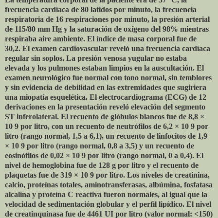
frecuencia cardíaca de 80 latidos por minuto, la frecuencia
respiratoria de 16 respiraciones por minuto, la presión arterial
de 115/80 mm Hg y la saturación de oxígeno del 98% mientras
respiraba aire ambiente. El índice de masa corporal fue de
30,2. El examen cardiovascular reveló una frecuencia cardíaca
regular sin soplos. La presión venosa yugular no estaba
elevada y los pulmones estaban limpios en la auscultación. El
examen neurológico fue normal con tono normal, sin temblores
y sin evidencia de debilidad en las extremidades que sugiriera
una miopatía esquelética. El electrocardiograma (ECG) de 12
derivaciones en la presentación reveló elevación del segmento
ST inferolateral. El recuento de glóbulos blancos fue de 8,8 ×
10 9 por litro, con un recuento de neutrófilos de 6,2 × 10 9 por
litro (rango normal, 1,5 a 6,1), un recuento de linfocitos de 1,9
× 10 9 por litro (rango normal, 0,8 a 3,5) y un recuento de
eosinófilos de 0,02 × 10 9 por litro (rango normal, 0 a 0,4). El
nivel de hemoglobina fue de 128 g por litro y el recuento de
plaquetas fue de 319 × 10 9 por litro. Los niveles de creatinina,
calcio, proteínas totales, aminotransferasas, albúmina, fosfatasa
alcalina y proteína C reactiva fueron normales, al igual que la
velocidad de sedimentación globular y el perfil lipídico. El nivel
de creatinquinasa fue de 4461 UI por litro (valor normal: <150)