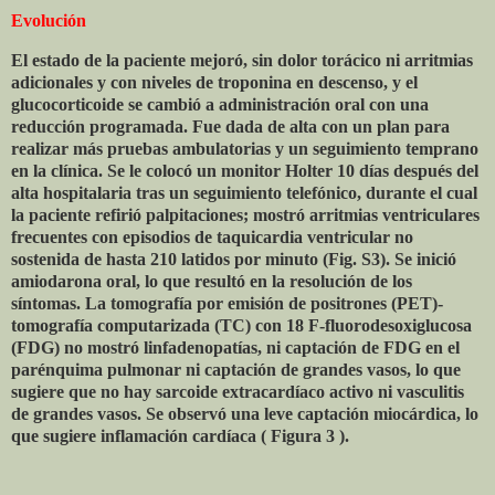
Evolución
El estado de la paciente mejoró, sin dolor torácico ni arritmias
adicionales y con niveles de troponina en descenso, y el
glucocorticoide se cambió a administración oral con una
reducción programada. Fue dada de alta con un plan para
realizar más pruebas ambulatorias y un seguimiento temprano
en la clínica. Se le colocó un monitor Holter 10 días después del
alta hospitalaria tras un seguimiento telefónico, durante el cual
la paciente refirió palpitaciones; mostró arritmias ventriculares
frecuentes con episodios de taquicardia ventricular no
sostenida de hasta 210 latidos por minuto (Fig. S3). Se inició
amiodarona oral, lo que resultó en la resolución de los
síntomas. La tomografía por emisión de positrones (PET)-
tomografía computarizada (TC) con 18 F-fluorodesoxiglucosa
(FDG) no mostró linfadenopatías, ni captación de FDG en el
parénquima pulmonar ni captación de grandes vasos, lo que
sugiere que no hay sarcoide extracardíaco activo ni vasculitis
de grandes vasos. Se observó una leve captación miocárdica, lo
que sugiere inflamación cardíaca ( Figura 3 ).