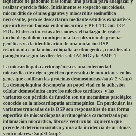
isquémico de gadolinio tras tomar una pastilla para adelgazar y
realizar ejercicio físico. Inicialmente se sospechó sarcoidosis,
miocarditis de células gigantes y miocarditis eosinofílica
necrosante, pero se descartaron mediante estudios exhaustivos
que incluyeron biopsia endomiocárdica y PET-TC con 18 F-
FDG. El descartar estas afecciones y el hallazgo de realce
tardío de gadolinio condujeron a la realización de pruebas
genéticas y a la identificación de una mutación DSP
relacionada con la miocardiopatía arritmogénica, considerada
patogénica según las directrices del ACMG y la AMP. 1
La miocardiopatía arritmogénica es una enfermedad
miocárdica de origen genético que resulta de mutaciones en los
genes que codifican las proteínas desmosómicas.<sup> 2 </sup>
La desmoplaquina desempeña un papel vital en la adhesión
celular desmosómica entre los miocitos cardíacos, y las
variantes con pérdida de función son un mecanismo patológico
conocido en la miocardiopatía arritmogénica. En particular, las
variantes truncadas de la DSP son responsables de una forma
específica de miocardiopatía arritmogénica caracterizada por
inflamación miocárdica, fibrosis ventricular izquierda que
precede al deterioro sistólico y una alta incidencia de arritmias
ventriculares. <sup>3</sup>