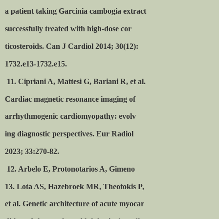
a patient taking Garcinia cambogia extract
successfully treated with high-dose cor
ticosteroids. Can J Cardiol 2014; 30(12):
1732.e13-1732.e15.
11. Cipriani A, Mattesi G, Bariani R, et al.
Cardiac magnetic resonance imaging of
arrhythmogenic cardiomyopathy: evolv
ing diagnostic perspectives. Eur Radiol
2023; 33:270-82.
12. Arbelo E, Protonotarios A, Gimeno
13. Lota AS, Hazebroek MR, Theotokis P,
et al. Genetic architecture of acute myocar