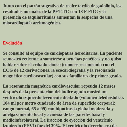
Junto con el patrón sugestivo de realce tardío de gadolinio, los
resultados normales de la PET-TC con 18 F-FDG y la
presencia de taquiarritmias aumentan la sospecha de una
miocardiopatía arritmogénica.
Evolución
Se consultó al equipo de cardiopatías hereditarias. La paciente
se mostró reticente a someterse a pruebas genéticas y no quiso
hablar sobre el cribado clínico (como se recomienda con el
ECG de 12 derivaciones, la ecocardiografía y la resonancia
magnética cardiovascular) con sus familiares de primer grado.
La resonancia magnética cardiovascular repetida 12 meses
después de la presentación del índice agudo mostró un
ventrículo izquierdo levemente dilatado (volumen telediastólico,
104 ml por metro cuadrado de área de superficie corporal;
rango normal, 65 a 99) con hipocinesia global moderada y
adelgazamiento focal y acinesia de las paredes basal y
medioinferolateral. La fracción de eyección del ventrículo
izquierdo (FEVI) fue del 39%. El ventrículo derecho era de