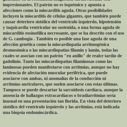
impresionantes. El patrón no es isquémico y apunta a
afecciones como la miocarditis aguda. Otras posibilidades
incluyen la miocarditis de células gigantes, que también puede
causar deterioro sistólico del ventrículo izquierdo, hipotensión
y taquicardia ventricular no sostenida, o una forma aguda de
miocarditis eosinofílica necrosante, que se ha descrito con el uso
de G. cambogia . También es posible una fase aguda de una
afección genética como la miocardiopatía arritmogénica
desmosómica o las miocardiopatías filamin y lamin, todas las
cuales se asocian con un patrón "en anillo" de realce tardío de
gadolinio. Tanto las miocardiopatías filaminosas como las
laminosas pueden manifestarse con arritmias, aunque no hay
evidencia de afectación muscular periférica, que puede
asociarse con ambas, ni anomalías de la conducción ni
arritmias auriculares, que suelen asociarse con estas últimas.
Tampoco se puede descartar la sarcoidosis cardíaca, aunque la
ausencia de hallazgos extracardíacos o bradiarritmias sería
inusual en una presentación tan florida. En vista del deterioro
sistólico del ventrículo izquierdo y las arritmias, está indicada
una biopsia endomiocárdica.