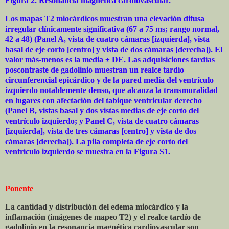
Figura 2. Resonancia magnética cardiovascular.
Los mapas T2 miocárdicos muestran una elevación difusa
irregular clínicamente significativa (67 a 75 ms; rango normal,
42 a 48) (Panel A, vista de cuatro cámaras [izquierda], vista
basal de eje corto [centro] y vista de dos cámaras [derecha]). El
valor más-menos es la media ± DE. Las adquisiciones tardías
poscontraste de gadolinio muestran un realce tardío
circunferencial epicárdico y de la pared media del ventrículo
izquierdo notablemente denso, que alcanza la transmuralidad
en lugares con afectación del tabique ventricular derecho
(Panel B, vistas basal y dos vistas medias de eje corto del
ventrículo izquierdo; y Panel C, vista de cuatro cámaras
[izquierda], vista de tres cámaras [centro] y vista de dos
cámaras [derecha]). La pila completa de eje corto del
ventrículo izquierdo se muestra en la Figura S1.
Ponente
La cantidad y distribución del edema miocárdico y la
inflamación (imágenes de mapeo T2) y el realce tardío de
gadolinio en la resonancia magnética cardiovascular son