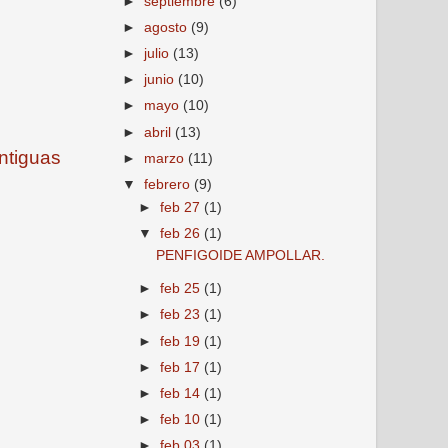
►
septiembre
(6)
►
agosto
(9)
►
julio
(13)
►
junio
(10)
►
mayo
(10)
►
abril
(13)
ntiguas
►
marzo
(11)
▼
febrero
(9)
►
feb 27
(1)
▼
feb 26
(1)
PENFIGOIDE AMPOLLAR.
►
feb 25
(1)
►
feb 23
(1)
►
feb 19
(1)
►
feb 17
(1)
►
feb 14
(1)
►
feb 10
(1)
►
feb 03
(1)