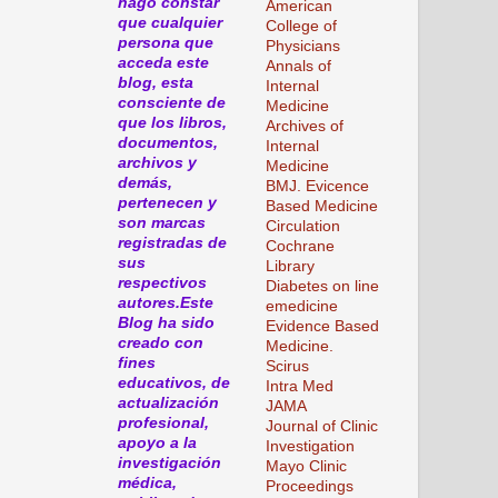
hago constar
American
que cualquier
College of
persona que
Physicians
acceda este
Annals of
blog, esta
Internal
consciente de
Medicine
que los libros,
Archives of
documentos,
Internal
archivos y
Medicine
demás,
BMJ. Evicence
pertenecen y
Based Medicine
son marcas
Circulation
registradas de
Cochrane
sus
Library
respectivos
Diabetes on line
autores.Este
emedicine
Blog ha sido
Evidence Based
creado con
Medicine.
fines
Scirus
educativos, de
Intra Med
actualización
JAMA
profesional,
Journal of Clinic
apoyo a la
Investigation
investigación
Mayo Clinic
médica,
Proceedings