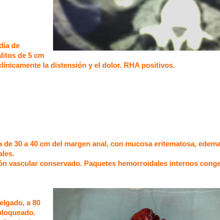
día de
alitos de 5 cm
ínicamente la distensión y el dolor. RHA positivos.
ia de 30 a 40 cm del margen anal, con mucosa eritematosa, edem
ales.
ón vascular conservado. Paquetes hemorroidales internos conge
delgado, a 80
 bloqueado.