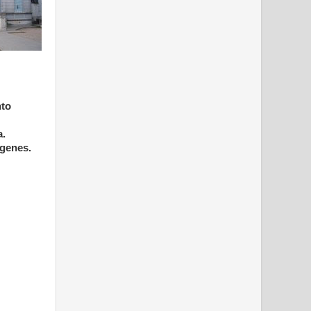
nto
a.
ágenes.