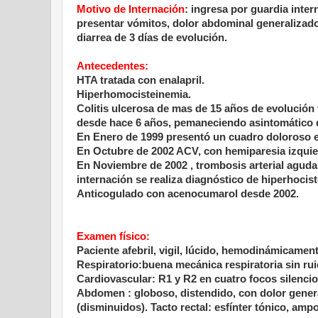
Motivo de Internación
: ingresa por guardia inte
presentar vómitos, dolor abdominal generalizado
diarrea de 3 días de evolución.
Antecedentes:
HTA tratada con enalapril.
Hiperhomocisteinemia.
Colitis ulcerosa de mas de 15 años de evolución t
desde hace 6 años, pemaneciendo asintomático 
En Enero de 1999 presentó un cuadro doloroso en 
En Octubre de 2002 ACV, con hemiparesia izquie
En Noviembre de 2002 , trombosis arterial aguda 
internación se realiza diagnóstico de hiperhocis
Anticogulado con acenocumarol desde 2002.
Examen físico:
Paciente afebril, vigil, lúcido, hemodinámicamen
Respiratorio:buena mecánica respiratoria sin ru
Cardiovascular: R1 y R2 en cuatro focos silencio
Abdomen : globoso, distendido, con dolor genera
(disminuidos). Tacto rectal: esfínter tónico, ampol