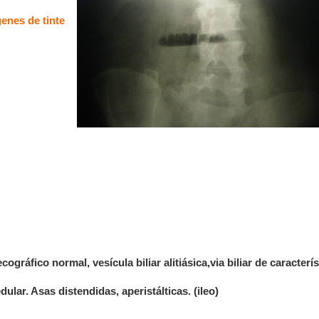
enes de tinte
ográfico normal, vesícula biliar alitiásica,via biliar de caracterís
lar. Asas distendidas, aperistálticas. (ileo)