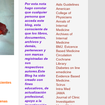
Por esta nota
Aids Guidelines
hago constar
American
que cualquier
College of
persona que
Physicians
acceda este
Annals of
blog, esta
Internal
consciente de
Medicine
que los libros,
Archives of
documentos,
Internal
archivos y
Medicine
demás,
BMJ. Evicence
pertenecen y
Based Medicine
son marcas
Circulation
registradas de
Cochrane
sus
Library
respectivos
Diabetes on line
autores.Este
emedicine
Blog ha sido
Evidence Based
creado con
Medicine.
cientes
fines
Scirus
educativos, de
Intra Med
actualización
JAMA
profesional,
Journal of Clinic
apoyo a la
penas
Investigation