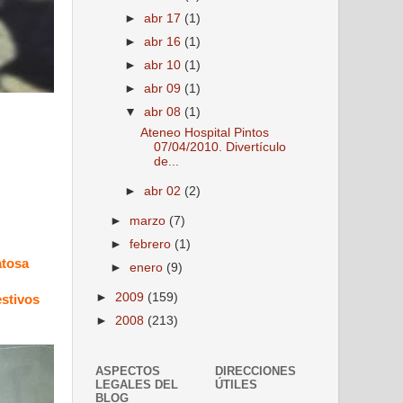
►
abr 17
(1)
►
abr 16
(1)
►
abr 10
(1)
►
abr 09
(1)
▼
abr 08
(1)
Ateneo Hospital Pintos
07/04/2010. Divertículo
de...
►
abr 02
(2)
►
marzo
(7)
►
febrero
(1)
atosa
►
enero
(9)
►
2009
(159)
stivos
►
2008
(213)
ASPECTOS
DIRECCIONES
LEGALES DEL
ÚTILES
BLOG