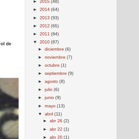
►
2015
(48)
►
2014
(64)
►
2013
(93)
►
2012
(65)
►
2011
(84)
▼
2010
(87)
rol de
►
diciembre
(6)
►
noviembre
(7)
►
octubre
(1)
►
septiembre
(9)
►
agosto
(8)
►
julio
(6)
►
junio
(9)
►
mayo
(13)
▼
abril
(11)
►
abr 26
(2)
►
abr 22
(1)
►
abr 20
(1)