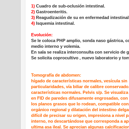
1)
Cuadro de sub-oclusión intestinal.
2)
Gastroenteritis.
3)
Reagudización de su en enfermedad intestinal, (
4)
Isquemia intestinal.
Evolución:
Se le coloca PHP amplio, sonda naso gástrica, con
medio interno y volemia.
En sala se realiza interconsulta con servicio de g
Se solicita coprocultivo , nuevo laboratorio y 
Tomografía de abdomen:
hígado de características nor
males, vesícula sin
particularidades, vía biliar de
calibre conservado
características normales. Pelvis s/p. Se visualiza 
en FID de paredes difusamente engrosadas, con 
los planos grasos que lo rodean, compatible co
orgánico regional y dilatación del intestino delg
difícil de precisar su origen, impresiona a nivel 
interno, no descartándose que corresponda a ap
ultima asa ileal. Se aprecian algunas calcificacio