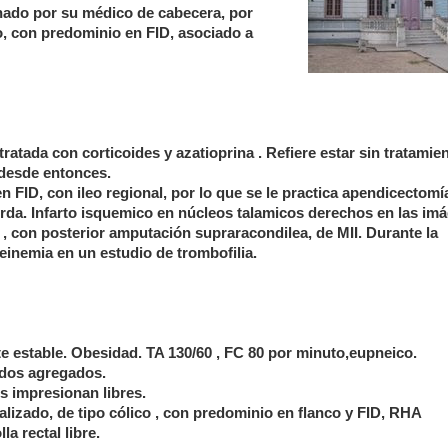
rnado por su médico de cabecera, por
, con predominio en FID, asociado a
ratada con corticoides y azatioprina . Refiere estar sin tratamie
desde entonces.
FID, con ileo regional, por lo que se le practica apendicectomí
rda. Infarto isquemico en núcleos talamicos derechos en las im
, con posterior amputación supraracondilea, de MII. Durante la
teinemia en un estudio de trombofilia.
te estable. Obesidad. TA 130/60 , FC 80 por minuto,eupneico.
idos agregados.
s impresionan libres.
lizado, de tipo cólico , con predominio en flanco y FID, RHA
la rectal libre.