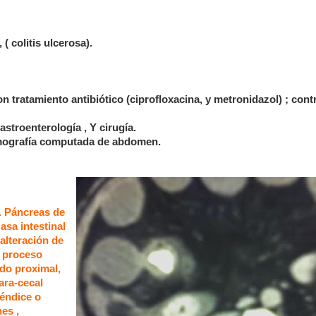
 colitis ulcerosa).
 tratamiento antibiótico (ciprofloxacina, y metronidazol) ; cont
astroenterología , Y cirugía.
tomografía computada de abdomen.
. Páncreas de
asa intestinal
alteración de
n proceso
ado proximal,
para-cecal
éndice o
nes ,