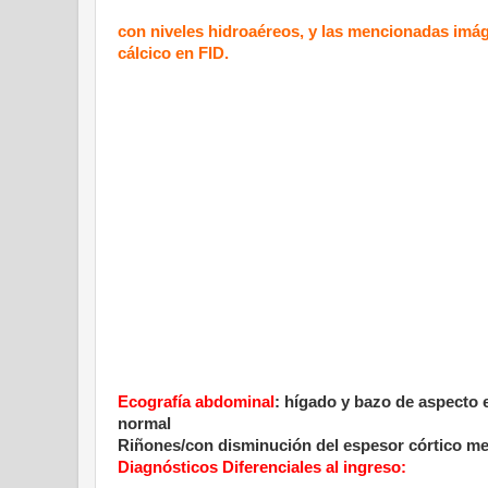
con niveles hidroaéreos, y las mencionadas imág
cálcico en FID.
Ecografía abdominal
: hígado y bazo de aspecto ec
normal
Riñones/con disminución del espesor córtico medu
Diagnósticos Diferenciales al ingreso: