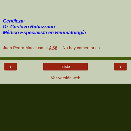
Gentileza:
Dr. Gustavo Rabazzano.
Médico Especialista en Reumatología
Juan Pedro Macaluso
at
4:56
No hay comentarios:
‹
›
Inicio
Ver versión web