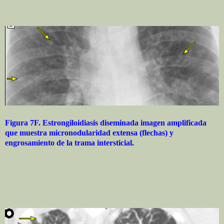
Figura 7F. Estrongiloidiasis diseminada imagen amplificada
que muestra micronodularidad extensa (flechas) y
engrosamiento de la trama intersticial.