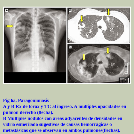
Fig 6a. Paragonimiasis
A y B Rx de tórax y TC al ingreso. A múltiples opacidades en
pulmón derecho (flecha).
B Múltiples nódulos con áreas adyacentes de densidades en
vidrio esmerilado sugestivos de causas hemorrágicas o
metastásicas que se observan en ambos pulmones(flechas).