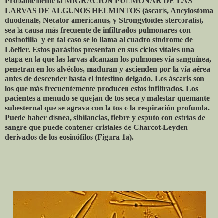
Probablemente la MIGRACIÓN PULMONAR DE LAS
LARVAS DE ALGUNOS HELMINTOS (áscaris, Ancylostoma
duodenale, Necator americanus, y Strongyloides stercoralis),
sea la causa más frecuente de infiltrados pulmonares con
eosinofilia y en tal caso se lo llama al cuadro síndrome de
Löefler. Estos parásitos presentan en sus ciclos vitales una
etapa en la que las larvas alcanzan los pulmones vía sanguínea,
penetran en los alvéolos, maduran y ascienden por la vía aérea
antes de descender hasta el intestino delgado. Los áscaris son
los que más frecuentemente producen estos infiltrados. Los
pacientes a menudo se quejan de tos seca y malestar quemante
subesternal que se agrava con la tos o la respiración profunda.
Puede haber disnea, sibilancias, fiebre y esputo con estrías de
sangre que puede contener cristales de Charcot-Leyden
derivados de los eosinófilos (Figura 1a).