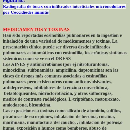
Figura 8c:
Radiografía de tórax con infiltrados interticiales micronodulares
por Coccidiodes immitis
MEDICAMENTOS Y TOXINAS
Han sido reportadas eosinofilias pulmonares en la ingestión e
inhalación de una variedad de medicamentos y toxinas. La
presentación clínica puede ser diversa desde infiltrados
pulmonares asintomáticos con eosinofilia, tos crónicay síntomas
sistémicos como se ve en el DRESS
Los AINES y antimicrobianos (por ej nitrofurantoína,
minociclina, sulfonamidas, ampicilina, daptomicina) son las
clases de drogas más comunes asociadas a eosinofilias
pulmonares pero existen otros como anticonvulsivantes,
antidepresivos, inhibidores de la enzima convertidora,
betabloqueantes, hidroclorotiazida, y otras sulfodrogas,
medios de contraste radiológicos, L-triptófano, metotrexato,
amiodarona, bleomicina.
Las exposiciones a toxinas como silicato de aluminio, sulfitos,
picaduras de escorpiones, inhalación de heroína, cocaína,
marihuana, manufactura del caucho, , inhalación de polvos,o
humo, exposición a humos como bomberos, abuso de