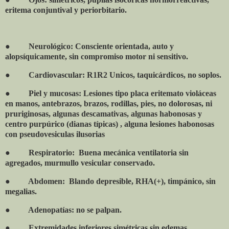
eritema conjuntival y periorbitario.
●
Neurológico: Consciente orientada, auto y
alopsíquicamente, sin compromiso motor ni sensitivo.
●
Cardiovascular: R1R2 Unicos, taquicárdicos, no soplos.
●
Piel y mucosas: Lesiones tipo placa eritemato violáceas
en manos, antebrazos, brazos, rodillas, pies, no dolorosas, ni
pruriginosas, algunas descamativas, algunas habonosas y
centro purpúrico (dianas típicas) , alguna lesiones habonosas
con pseudovesiculas ilusorias
●
Respiratorio:
Buena mecánica ventilatoria sin
agregados, murmullo vesicular conservado.
●
Abdomen:
Blando depresible, RHA(+), timpánico, sin
megalias.
●
Adenopatías: no se palpan.
●
Extremidades inferiores simétricas sin edemas.