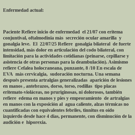
Enfermedad actual:
Paciente Refiere inicio de enfermedad
el 21/07 con eritema
conjuntival, oftalmodinia más
secreción ocular amarilla
y
gonalgia leve.
El
22/07/25 Refiere
gonalgia bilateral
de fuerte
intensidad, más dolor en articulación del codo bilateral, con
limitación para la actividades cotidianas (peinarse, cepillarse y
asistencia de otras personas para la deambulación). Asimismo
refiere Cefalea holocraneana, punzante, 8 /10 En escala de
EVA
más cervicalgia,
sudoración nocturna. Una semana
después presenta artralgias generalizadas
aparición de lesiones
en manos , antebrazos, dorso, torso, rodillas
tipo placas
eritemato-violáceas, no pruriginosas, ni dolorosos, también
refiere
edema en manos y pies y empeoramiento
de artralgias
en manos con la exposición al
agua caliente, alzas térmicas no
cuantificadas con equivalentes febriles, tinnitus en oído
izquierdo desde hace 4 dias, permanente, con disminución de la
audición e
hiporexia.