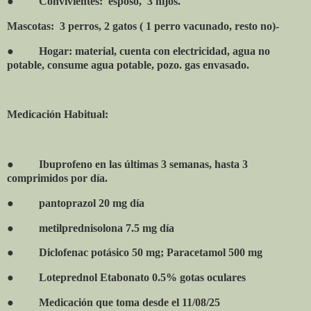
●
Convivientes:
esposo,
3 hijos.
Mascotas:
3 perros, 2 gatos ( 1 perro vacunado, resto no)-
●
Hogar: material, cuenta con electricidad, agua no
potable, consume agua potable, pozo. gas envasado.
Medicación Habitual:
●
Ibuprofeno en las últimas 3 semanas, hasta 3
comprimidos por día.
●
pantoprazol 20 mg día
●
metilprednisolona 7.5 mg día
●
Diclofenac potásico 50 mg; Paracetamol 500 mg
●
Loteprednol Etabonato 0.5% gotas oculares
●
Medicación que toma desde el 11/08/25