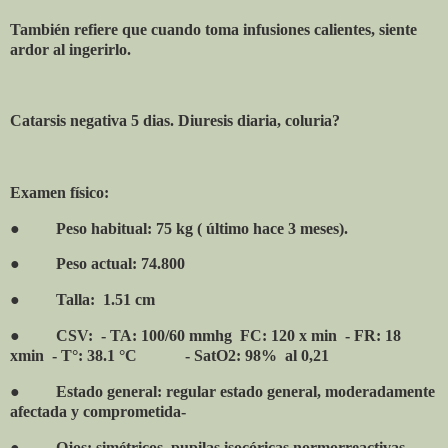
También refiere que cuando toma infusiones calientes, siente
ardor al ingerirlo.
Catarsis negativa 5 dias. Diuresis diaria, coluria?
Examen físico:
●
Peso habitual: 75 kg ( último hace 3 meses).
●
Peso actual: 74.800
●
Talla:
1.51 cm
●
CSV:
- TA: 100/60 mmhg
FC: 120 x min
- FR: 18
xmin
- T°: 38.1 °C
- SatO2: 98%
al 0,21
●
Estado general: regular estado general, moderadamente
afectada y comprometida-
●
Ojos: simétricos, pupilas isocóricas normorreactivas,