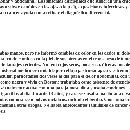
monar y abdominal. Los síntomas adicionales que sugieran una en
orales y cambios en los ojos o la piel), exposiciones infecciosas y
 o cáncer ayudarían a refinar el diagnóstico diferencial.
ambas manos, pero no informó cambios de color en los dedos ni dolo
a tenido cambios en la piel de sus piernas en el transcurso de 6 me
de tatuajes recientes. No tenía ojos secos, boca seca, úlceras bucale
u historial médico era notable por reflujo gastroesofágico y estreñi
cluían paracetamol dos veces al día para el dolor abdominal, con 
ó como negra y vivía en Boston; trabajaba como asistente de atenció
a sexualmente activa con una pareja masculina y usaba condones
garrillos al día durante 13 años, y rara vez usaba marihuana o v
das como sílice o polvos metálicos, incluido el berilio. Consumía o
onsumía otras drogas. No había antecedentes familiares de cáncer 
sis.