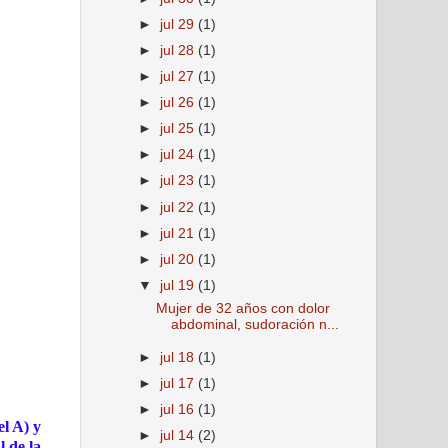
►
jul 29
(1)
►
jul 28
(1)
►
jul 27
(1)
►
jul 26
(1)
►
jul 25
(1)
►
jul 24
(1)
►
jul 23
(1)
►
jul 22
(1)
►
jul 21
(1)
►
jul 20
(1)
▼
jul 19
(1)
Mujer de 32 años con dolor
abdominal, sudoración n...
►
jul 18
(1)
►
jul 17
(1)
►
jul 16
(1)
el A) y
►
jul 14
(2)
l de la