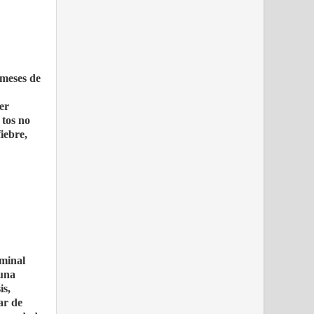
 meses de
er
 tos no
iebre,
ominal
 una
is,
ar de