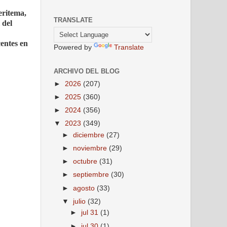
eritema,
TRANSLATE
 del
centes en
Powered by
Translate
ARCHIVO DEL BLOG
►
2026
(207)
►
2025
(360)
►
2024
(356)
▼
2023
(349)
►
diciembre
(27)
►
noviembre
(29)
►
octubre
(31)
►
septiembre
(30)
►
agosto
(33)
▼
julio
(32)
►
jul 31
(1)
►
jul 30
(1)