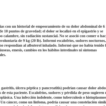
ias con un historial de empeoramiento de su dolor abdominal de 6
e 10 puntos de gravedad; el dolor se localizó en el epigastrio y se
ipo calambre, sin radiación sustancial. No se asoció con comer o hac
nvoluntaria de 9 kg (20 lb). Informó escalofríos, sudores nocturnos,
 no respondían al albuterol inhalado. Informó que no había tenido f
náuseas, emesis, cambios en los hábitos intestinales ni síntomas
les.
., gastritis, úlcera péptica y pancreatitis) podrían causar dolor abd
s de esta paciente. Escalofríos, sudores y pérdida de peso sugieren
oplásica. Una infección indolente, como tuberculosis o histoplasmos
 Un cáncer, como un linfoma, podría causar una constelación simil