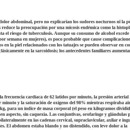
l dolor abdominal, pero no explicarían los sudores nocturnos ni la p
s reduce la preocupación por una micosis endémica como la histopl
ta el riesgo de tuberculosis. Aunque su consumo de alcohol excede
por semana en mujeres), es poco probable que cause complicacione
os en la piel relacionados con los tatuajes se pueden observar en co
clásicamente en la sarcoidosis; los antecedentes familiares aumenta
a frecuencia cardíaca de 62 latidos por minuto, la presión arterial
r minuto y la saturación de oxígeno del 98% mientras respiraba ai
kg, para un índice de masa corporal (el peso en kilogramos dividid
en aspecto, sin caquexia. Las conjuntivas, orofaringe y glándulas 
ateralmente en las cadenas cervical, supraclavicular, axilar e ingu
. El abdomen estaba blando y no distendido, con leve dolor a la