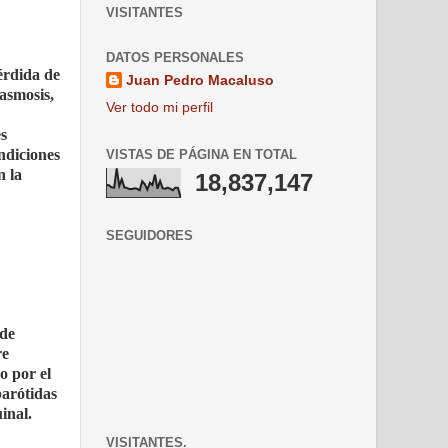
VISITANTES
DATOS PERSONALES
érdida de
Juan Pedro Macaluso
asmosis,
Ver todo mi perfil
s
ndiciones
VISTAS DE PÁGINA EN TOTAL
n la
18,837,147
SEGUIDORES
 de
re
o por el
parótidas
inal.
VISITANTES.