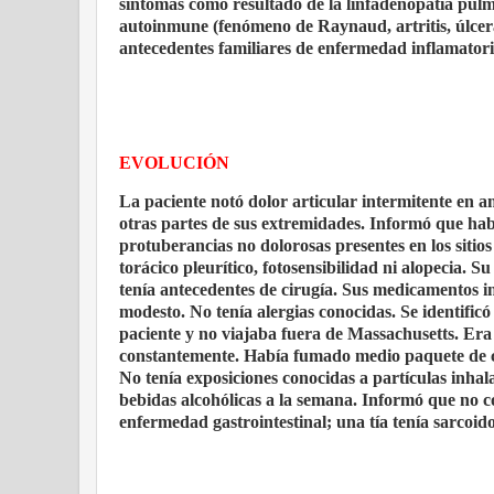
síntomas como resultado de la linfadenopatía pul
autoinmune (fenómeno de Raynaud, artritis, úlceras 
antecedentes familiares de enfermedad inflamatoria
EVOLUCIÓN
La paciente notó dolor articular intermitente en 
otras partes de sus extremidades. Informó que habí
protuberancias no dolorosas presentes en los sitios 
torácico pleurítico, fotosensibilidad ni alopecia. S
tenía antecedentes de cirugía. Sus medicamentos in
modesto. No tenía alergias conocidas. Se identific
paciente y no viajaba fuera de Massachusetts. Er
constantemente. Había fumado medio paquete de ci
No tenía exposiciones conocidas a partículas inhala
bebidas alcohólicas a la semana. Informó que no c
enfermedad gastrointestinal; una tía tenía sarcoido