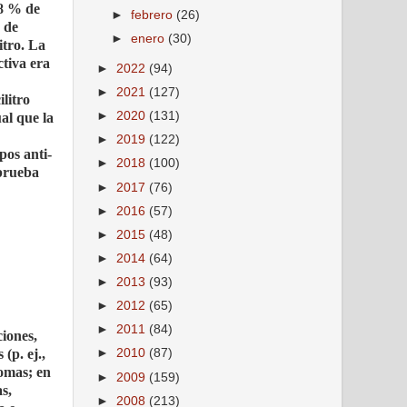
,8 % de
►
febrero
(26)
o de
►
enero
(30)
itro. La
ctiva era
►
2022
(94)
►
2021
(127)
ilitro
►
2020
(131)
al que la
►
2019
(122)
pos anti-
►
2018
(100)
 prueba
►
2017
(76)
►
2016
(57)
►
2015
(48)
►
2014
(64)
►
2013
(93)
►
2012
(65)
►
2011
(84)
ciones,
(p. ej.,
►
2010
(87)
fomas; en
►
2009
(159)
s,
►
2008
(213)