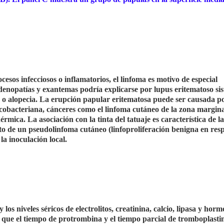
esos infecciosos o inflamatorios, el linfoma es motivo de especial
denopatías y exantemas podría explicarse por lupus eritematoso si
d o alopecia. La erupción papular eritematosa puede ser causada p
cobacteriana, cánceres como el linfoma cutáneo de la zona marginal
rmica. La asociación con la tinta del tatuaje es característica de la
xto de un pseudolinfoma cutáneo (linfoproliferación benigna en res
la inoculación local.
los niveles séricos de electrolitos, creatinina, calcio, lipasa y hor
al que el tiempo de protrombina y el tiempo parcial de tromboplasti