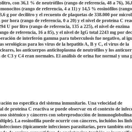
litro, con 36,1 % de neutrófilos (rango de referencia, 48 a 76), 36
e monocitos (rango de referencia, 4 a 11) y 14,5 % eosinófilos (rang
13,6 g por decilitro y el recuento de plaquetas de 338.000 por microl
or hora (rango de referencia, 0 a 20) y el nivel de proteína C rea
94 U por litro (rango de referencia, 135 a 225), el nivel de enzima
ngo de referencia, 16 a 85), y el nivel de IgG total 2243 mg por dec
beración de interferón gamma para tuberculosis fue negativo, al igu
serológicas para los virus de la hepatitis A, B y C, el virus de la
eares, los anticuerpos anticitoplasma de neutrófilos y los anticuer
 de C3 y C4 eran normales. El análisis de orina fue normal y una
ción no específica del sistema inmunitario. Una velocidad de
 de proteína C reactiva se puede observar en el contexto de infec
so sistémico y cánceres con sobreproducción de inmunoglobulinas 
le). La eosinofilia puede ocurrir con cánceres, incluidos los lin
 infecciones (típicamente infecciones parasitarias, pero también otra