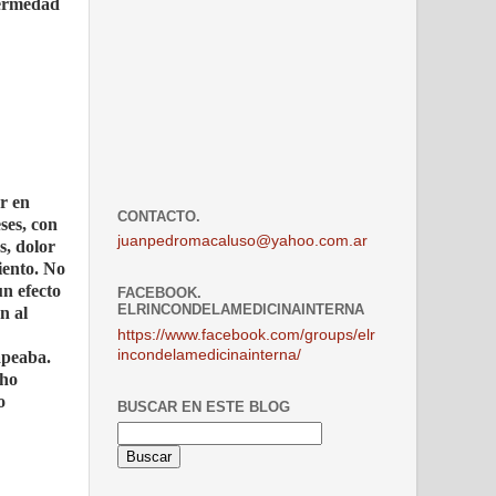
fermedad
r en
CONTACTO.
ses, con
juanpedromacaluso@yahoo.com.ar
s, dolor
miento. No
un efecto
FACEBOOK.
ELRINCONDELAMEDICINAINTERNA
n al
https://www.facebook.com/groups/elr
incondelamedicinainterna/
apeaba.
cho
o
BUSCAR EN ESTE BLOG