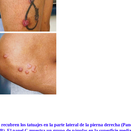
recubren los tatuajes en la parte lateral de la pierna derecha (Pan
l B). El panel C muestra un grupo de pápulas en la superficie media