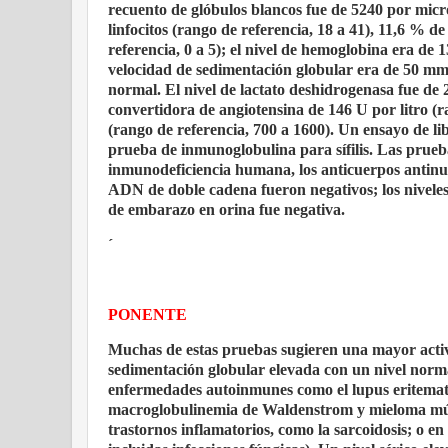
recuento de glóbulos blancos fue de 5240 por micro
linfocitos (rango de referencia, 18 a 41), 11,6 % d
referencia, 0 a 5); el nivel de hemoglobina era de 
velocidad de sedimentación globular era de 50 mm p
normal. El nivel de lactato deshidrogenasa fue de 2
convertidora de angiotensina de 146 U por litro (ra
(rango de referencia, 700 a 1600). Un ensayo de li
prueba de inmunoglobulina para sífilis. Las pruebas 
inmunodeficiencia humana, los anticuerpos antinucl
ADN de doble cadena fueron negativos; los niveles
de embarazo en orina fue negativa.
´
PONENTE
Muchas de estas pruebas sugieren una mayor activa
sedimentación globular elevada con un nivel normal
enfermedades autoinmunes como el lupus eritemato
macroglobulinemia de Waldenstrom y mieloma múltip
trastornos inflamatorios, como la sarcoidosis; o en