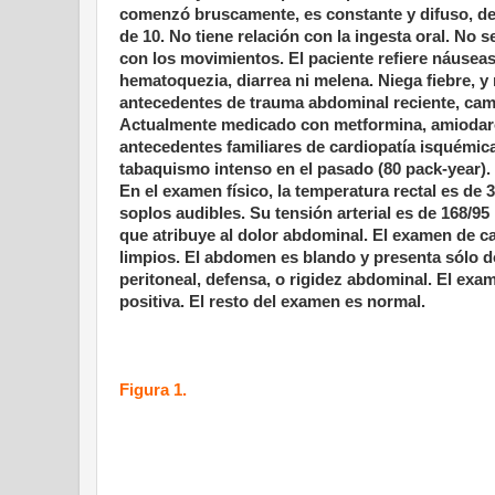
comenzó bruscamente, es constante y difuso, des
de 10. No tiene relación con la ingesta oral. No
con los movimientos. El paciente refiere náusea
hematoquezia, diarrea ni melena. Niega fiebre, y
antecedentes de trauma abdominal reciente, camb
Actualmente medicado con metformina, amiodarona
antecedentes familiares de cardiopatía isquémica 
tabaquismo intenso en el pasado (80 pack-year).
En el examen físico, la temperatura rectal es de 
soplos audibles. Su tensión arterial es de 168/9
que atribuye al dolor abdominal. El examen de c
limpios. El abdomen es blando y presenta sólo d
peritoneal, defensa, o rigidez abdominal. El exam
positiva. El resto del examen es normal.
Figura 1.