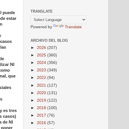
,
TRANSLATE
NI puede
de estar
ón
Powered by
Translate
e
ARCHIVO DEL BLOG
 casos
las
►
2026
(207)
►
2025
(360)
de
►
2024
(356)
lizar NI
 como
►
2023
(349)
nal, que
►
2022
(94)
►
2021
(127)
ciales
►
2020
(131)
os
►
2019
(122)
►
2018
(100)
y es tres
►
2017
(76)
s casos)
a de NI
►
2016
(57)
e poner