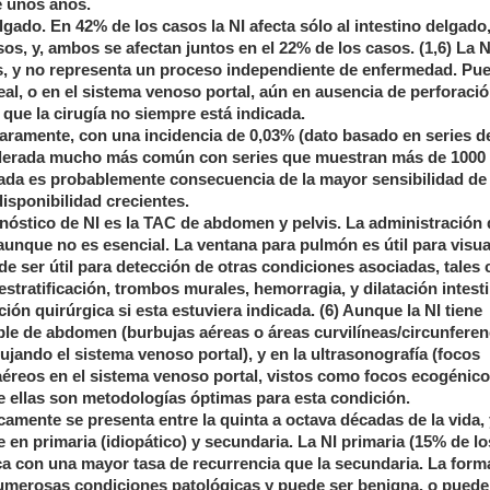
e unos años.
gado. En 42% de los casos la NI afecta sólo al intestino delgado
sos, y, ambos se afectan juntos en el 22% de los casos. (1,6) La 
s, y no representa un proceso independiente de enfermedad. Pue
oneal, o en el sistema venoso portal, aún en ausencia de perforaci
 que la cirugía no siempre está indicada.
raramente, con una incidencia de 0,03% (dato basado en series d
nsiderada mucho más común con series que muestran más de 1000
ntada es probablemente consecuencia de la mayor sensibilidad de 
sponibilidad crecientes.
gnóstico de NI es la TAC de abdomen y pelvis. La administración 
aunque no es esencial. La ventana para pulmón es útil para visua
de ser útil para detección de otras condiciones asociadas, tales
tratificación, trombos murales, hemorragia, y dilatación intesti
ión quirúrgica si esta estuviera indicada. (6) Aunque la NI tiene
mple de abdomen (burbujas aéreas o áreas curvilíneas/circunferen
bujando el sistema venoso portal), y en la ultrasonografía (focos
aéreos en el sistema venoso portal, vistos como focos ecogénic
e ellas son metodologías óptimas para esta condición.
camente se presenta entre la quinta a octava décadas de la vida, 
en primaria (idiopático) y secundaria. La NI primaria (15% de lo
a con una mayor tasa de recurrencia que la secundaria. La form
numerosas condiciones patológicas y puede ser benigna, o pued