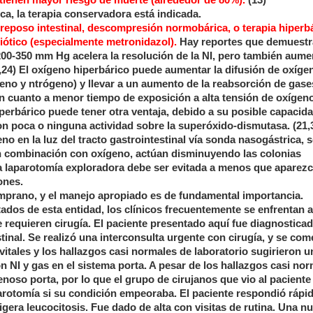
a, la terapia conservadora está indicada.
reposo intestinal, descompresión normobárica, o terapia hiperb
biótico (especialmente metronidazol).
Hay reportes que demuest
00-350 mm Hg acelera la resolución de la NI, pero también aume
2,24) El oxígeno hiperbárico puede aumentar la difusión de oxíge
eno y ntrógeno) y llevar a un aumento de la reabsorción de gase
en cuanto a menor tiempo de exposición a alta tensión de oxígeno
iperbárico puede tener otra ventaja, debido a su posible capacid
n poca o ninguna actividad sobre la superóxido-dismutasa. (21,
o en la luz del tracto gastrointestinal vía sonda nasogástrica, 
 en combinación con oxígeno, actúan disminuyendo las colonias
 la laparotomía exploradora debe ser evitada a menos que aparez
ones.
mprano, y el manejo apropiado es de fundamental importancia.
ados de esta entidad, los clínicos frecuentemente se enfrentan 
e requieren cirugía. El paciente presentado aquí fue diagnostica
tinal. Se realizó una interconsulta urgente con cirugía, y se co
vitales y los hallazgos casi normales de laboratorio sugirieron u
n NI y gas en el sistema porta. A pesar de los hallazgos casi no
venoso porta, por lo que el grupo de cirujanos que vio al paciente
arotomía si su condición empeoraba. El paciente respondió ráp
igera leucocitosis. Fue dado de alta con visitas de rutina. Una 