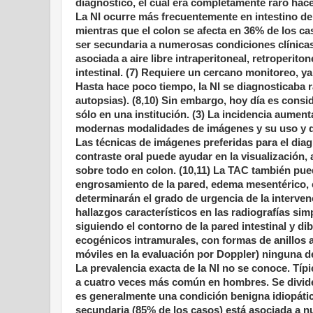
diagnóstico, el cual era completamente raro hac
La NI ocurre más frecuentemente en intestino del
mientras que el colon se afecta en 36% de los ca
ser secundaria a numerosas condiciones clínica
asociada a aire libre intraperitoneal, retroperit
intestinal. (7) Requiere un cercano monitoreo, ya
Hasta hace poco tiempo, la NI se diagnosticaba 
autopsias). (8,10) Sin embargo, hoy día es co
sólo en una institución. (3) La incidencia aume
modernas modalidades de imágenes y su uso y di
Las técnicas de imágenes preferidas para el dia
contraste oral puede ayudar en la visualización, 
sobre todo en colon. (10,11) La TAC también pue
engrosamiento de la pared, edema mesentérico, es
determinarán el grado de urgencia de la intervenc
hallazgos característicos en las radiografías si
siguiendo el contorno de la pared intestinal y di
ecogénicos intramurales, con formas de anillos 
móviles en la evaluación por Doppler) ninguna d
La prevalencia exacta de la NI no se conoce. Típi
a cuatro veces más común en hombres. Se divide 
es generalmente una condición benigna idiopátic
secundaria (85% de los casos) está asociada a 