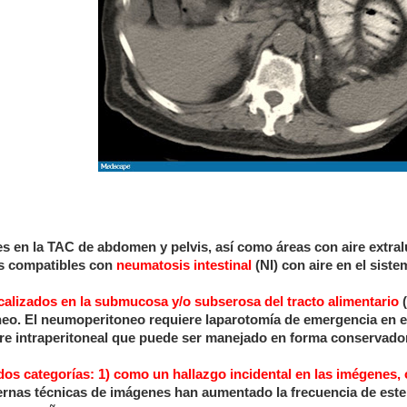
es en la TAC de abdomen y pelvis, así como áreas con aire extra
gos compatibles con
neumatosis intestinal
(NI) con aire en el siste
localizados en la submucosa y/o subserosa del tracto alimentario
(
eo. El neumoperitoneo requiere laparotomía de emergencia en e
bre intraperitoneal que puede ser manejado en forma conservado
os categorías: 1) como un hallazgo incidental en las imégenes, 
ernas técnicas de imágenes han aumentado la frecuencia de este