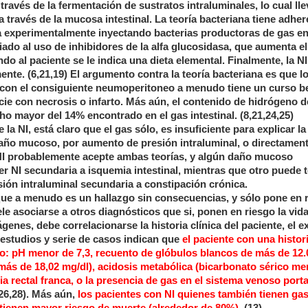
ravés de la fermentación de sustratos intraluminales, lo cual lle
 través de la mucosa intestinal. La teoría bacteriana tiene adhe
a experimentalmente inyectando bacterias productoras de gas en
iado al uso de inhibidores de la alfa glucosidasa, que aumenta e
do al paciente se le indica una dieta elemental. Finalmente, la NI
nte. (6,21,19) El argumento contra la teoría bacteriana es que l
a, con el consiguiente neumoperitoneo a menudo tiene un curso 
ocie con necrosis o infarto. Más aún, el contenido de hidrógeno d
ho mayor del 14% encontrado en el gas intestinal. (8,21,24,25)
a NI, está claro que el gas sólo, es insuficiente para explicar la 
daño mucoso, por aumento de presión intraluminal, o directamen
la NI probablemente acepte ambas teorías, y algún daño mucoso
er NI secundaria a isquemia intestinal, mientras que otro puede 
sión intraluminal secundaria a constipación crónica.
 que a menudo es un hallazgo sin consecuencias, y sólo pone en r
le asociarse a otros diagnósticos que si, ponen en riesgo la vid
genes, debe correlacionarse la historia clínica del paciente, el 
s estudios y serie de casos indican que
el paciente con una histor
mo: pH menor de 7,3, recuento de glóbulos blancos de más de 12.
 más de 18,02 mg/dl), acidosis metabólica (bicarbonato sérico me
a rectal franca, o la presencia de gas en el sistema venoso port
,26,28). Más aún,
los pacientes con NI quienes también tienen gas
a tienen mayor riesgo de muerte (alrededor de 80%).
(13)