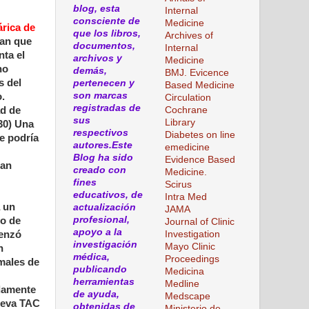
blog, esta
Internal
consciente de
Medicine
árica de
que los libros,
Archives of
ran que
documentos,
Internal
nta el
archivos y
Medicine
no
demás,
BMJ. Evicence
s del
pertenecen y
Based Medicine
son marcas
.
Circulation
registradas de
ad de
Cochrane
sus
Library
30) Una
respectivos
Diabetes on line
se podría
autores.Este
emedicine
Blog ha sido
Evidence Based
can
creado con
Medicine.
fines
Scirus
educativos, de
Intra Med
a un
actualización
JAMA
profesional,
do de
Journal of Clinic
apoyo a la
menzó
Investigation
investigación
Mayo Clinic
n
médica,
Proceedings
rmales de
publicando
Medicina
herramientas
Medline
idamente
de ayuda,
Medscape
nueva TAC
obtenidas de
Ministerio de