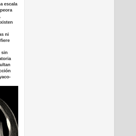
a escala
mpeora
,
xisten
as ni
fiere
 sin
atoria
ultan
cción
ayaco-