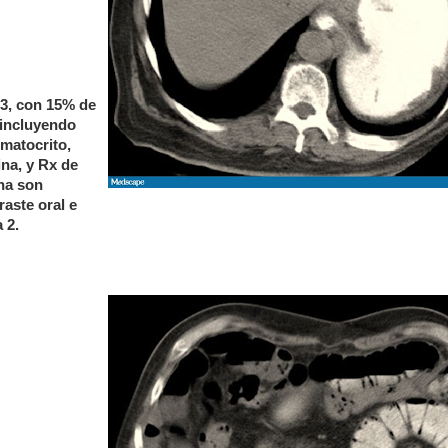
3, con 15% de
 incluyendo
ematocrito,
ina, y Rx de
ina son
aste oral e
 2.