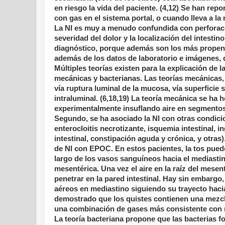
en riesgo la vida del paciente. (4,12) Se han re
con gas en el sistema portal, o cuando lleva a la 
La NI es muy a menudo confundida con perforación 
severidad del dolor y la localización del intes
diagnóstico, porque además son los más propenso
además de los datos de laboratorio e imágenes,
Múltiples teorías existen para la explicación de 
mecánicas y bacterianas. Las teorías mecánicas, 
vía ruptura luminal de la mucosa, vía superficie
intraluminal. (6,18,19) La teoría mecánica se ha 
experimentalmente insuflando aire en segmentos 
Segundo, se ha asociado la NI con otras condici
enterocloitis necrotizante, isquemia intestinal, 
intestinal, constipación aguda y crónica, y otras)
de NI con EPOC. En estos pacientes, la tos puede
largo de los vasos sanguíneos hacia el mediastino
mesentérica. Una vez el aire en la raíz del mese
penetrar en la pared intestinal. Hay sin embargo
aéreos en mediastino siguiendo su trayecto haci
demostrado que los quistes contienen una mezcl
una combinación de gases más consistente con me
La teoría bacteriana propone que las bacterias 