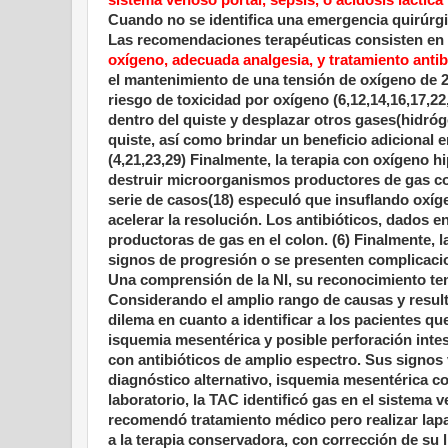
Cuando no se identifica una emergencia quirúrgic
Las recomendaciones terapéuticas consisten en
oxígeno, adecuada analgesia, y tratamiento anti
el mantenimiento de una tensión de oxígeno de 2
riesgo de toxicidad por oxígeno (6,12,14,16,17,2
dentro del quiste y desplazar otros gases(hidróg
quiste, así como brindar un beneficio adicional 
(4,21,23,29) Finalmente, la terapia con oxígeno h
destruir microorganismos productores de gas co
serie de casos(18) especuló que insuflando oxígen
acelerar la resolución. Los antibióticos, dados
productoras de gas en el colon. (6) Finalmente,
signos de progresión o se presenten complicaci
Una comprensión de la NI, su reconocimiento te
Considerando el amplio rango de causas y result
dilema en cuanto a identificar a los pacientes qu
isquemia mesentérica y posible perforación intes
con antibióticos de amplio espectro. Sus signos 
diagnóstico alternativo, isquemia mesentérica co
laboratorio, la TAC identificó gas en el sistema 
recomendó tratamiento médico pero realizar lap
a la terapia conservadora, con corrección de su l