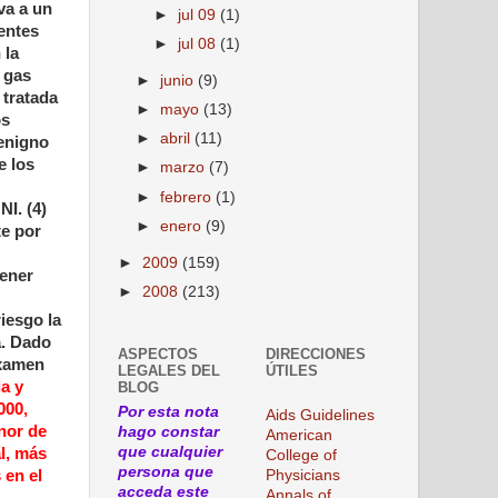
va a un
►
jul 09
(1)
rentes
►
jul 08
(1)
 la
l gas
►
junio
(9)
 tratada
►
mayo
(13)
os
►
abril
(11)
benigno
e los
►
marzo
(7)
►
febrero
(1)
NI. (4)
►
enero
(9)
te por
►
2009
(159)
tener
►
2008
(213)
iesgo la
a. Dado
ASPECTOS
DIRECCIONES
examen
LEGALES DEL
ÚTILES
ia y
BLOG
000,
Por esta nota
Aids Guidelines
nor de
hago constar
American
que cualquier
al, más
College of
persona que
 en el
Physicians
acceda este
Annals of