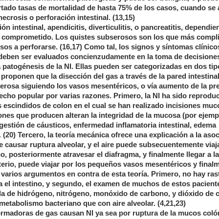
portado tasas de mortalidad de hasta 75% de los casos, cuando se
necrosis o perforación intestinal. (13,15)
intestinal, apendicitis, diverticulitis, o pancreatitis, dependie
tino comprometido. Los quistes subserosos son los que más compli
s a perforarse. (16,17) Como tal, los signos y síntomas clínico
 deben ser evaluados concienzudamente en la toma de decisione
la patogénesis de la NI. Ellas pueden ser categorizadas en dos tip
proponen que la disección del gas a través de la pared intestina
 serosa siguiendo los vasos mesentéricos, o vía aumento de la pr
hecho popular por varias razones. Primero, la NI ha sido reprodu
escindidos de colon en el cual se han realizado incisiones muc
ones que producen alteran la integridad de la mucosa (por ejemp
ingestión de cáusticos, enfermedad inflamatoria intestinal, edema
. (20) Tercero, la teoría mecánica ofrece una explicación a la aso
 causar ruptura alveolar, y el aire puede subsecuentemente viaja
, posteriormente atravesar el diafragma, y finalmente llegar a la
nterio, puede viajar por los pequeños vasos mesentéricos y final
, varios argumentos en contra de esta teoría. Primero, no hay ras
a el intestino, y segundo, el examen de muchos de estos pacient
a de hidrógeno, nitrógeno, monóxido de carbono, y dióxido de 
tabolismo bacteriano que con aire alveolar. (4,21,23)
formadoras de gas causan NI ya sea por ruptura de la mucos coló