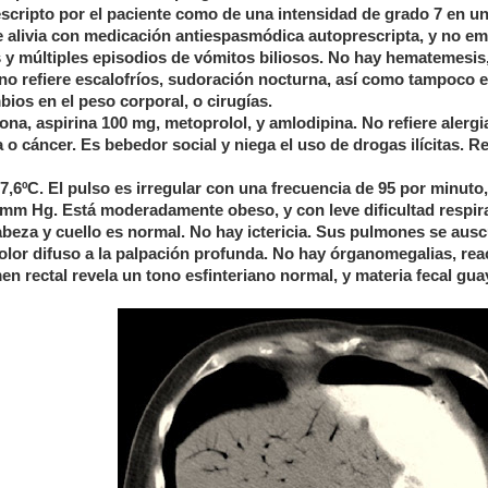
cripto por el paciente como de una intensidad de grado 7 en un
 se alivia con medicación antiespasmódica autoprescripta, y no e
s y múltiples episodios de vómitos biliosos. No hay hematemesis
 no refiere escalofríos, sudoración nocturna, así como tampoco e
ios en el peso corporal, o cirugías.
, aspirina 100 mg, metoprolol, y amlodipina. No refiere alergi
o cáncer. Es bebedor social y niega el uso de drogas ilícitas. Re
37,6ºC. El pulso es irregular con una frecuencia de 95 por minuto,
5 mm Hg. Está moderadamente obeso, y con leve dificultad respir
abeza y cuello es normal. No hay ictericia. Sus pulmones se ausc
olor difuso a la palpación profunda. No hay órganomegalias, rea
en rectal revela un tono esfinteriano normal, y materia fecal gu