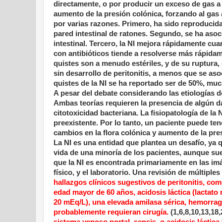
directamente, o por producir un exceso de gas a t
aumento de la presión colónica, forzando al gas a
por varias razones. Primero, ha sido reproducid
pared intestinal de ratones. Segundo, se ha asoc
intestinal. Tercero, la NI mejora rápidamente cuan
con antibióticos tiende a resolverse más rápidame
quistes son a menudo estériles, y de su ruptur
sin desarrollo de peritonitis, a menos que se as
quistes de la NI se ha reportado ser de 50%, muc
A pesar del debate considerando las etiologías de l
Ambas teorías requieren la presencia de algún 
citotoxicidad bacteriana. La fisiopatología de 
preexistente. Por lo tanto, un paciente puede ten
cambios en la flora colónica y aumento de la pre
La NI es una entidad que plantea un desafío, ya
vida de una minoría de los pacientes, aunque sue
que la NI es encontrada primariamente en las imá
físico, y el laboratorio. Una revisión de múltiple
hallazgos clínicos sugestivos de peritonitis, co
edad mayor de 60 años, acidosis láctica (lactato
20 mEq/L), una elevada amilasa sérica, hemorragi
probablemente requieran cirugía.
(1,6,8,10,13,18
sistema venoso portal, sepsis, o acidosis láctic