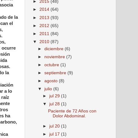
►
2015
(48)
 asocia
►
2014
(64)
ndo de la
►
2013
(93)
can el
►
2012
(65)
s,
►
2011
(84)
s.
os,
▼
2010
(87)
l ocurre
►
diciembre
(6)
esión
►
noviembre
(7)
cida
►
octubre
(1)
osas.
lo la
►
septiembre
(9)
►
agosto
(8)
ciación
▼
julio
(6)
r a lo
►
jul 29
(1)
 raíz
mente
▼
jul 28
(1)
tros
Paciente de 72 Años con
es ha
Dolor Abdominal.
carbono,
►
jul 20
(1)
nica
►
jul 17
(1)