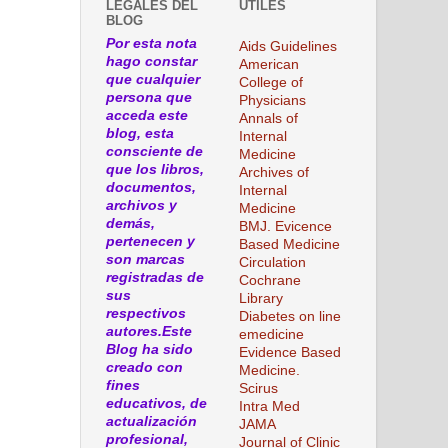
LEGALES DEL
ÚTILES
BLOG
Por esta nota
Aids Guidelines
hago constar
American
que cualquier
College of
persona que
Physicians
acceda este
Annals of
blog, esta
Internal
consciente de
Medicine
que los libros,
Archives of
documentos,
Internal
archivos y
Medicine
demás,
BMJ. Evicence
pertenecen y
Based Medicine
son marcas
Circulation
registradas de
Cochrane
sus
Library
respectivos
Diabetes on line
autores.Este
emedicine
Blog ha sido
Evidence Based
creado con
Medicine.
fines
Scirus
educativos, de
Intra Med
actualización
JAMA
profesional,
Journal of Clinic