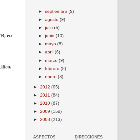
►
septiembre
(9)
►
agosto
(9)
►
julio
(5)
TB, en
►
junio
(10)
►
mayo
(8)
►
abril
(6)
►
marzo
(9)
ífico.
►
febrero
(8)
►
enero
(8)
►
2012
(65)
►
2011
(84)
►
2010
(87)
►
2009
(159)
►
2008
(213)
ASPECTOS
DIRECCIONES