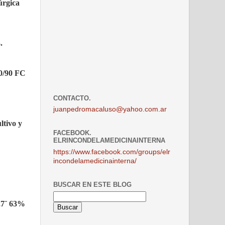
úrgica
.
30/90 FC
CONTACTO.
juanpedromacaluso@yahoo.com.ar
ltivo y
FACEBOOK.
ELRINCONDELAMEDICINAINTERNA
https://www.facebook.com/groups/elr
incondelamedicinainterna/
BUSCAR EN ESTE BLOG
,7¨ 63%