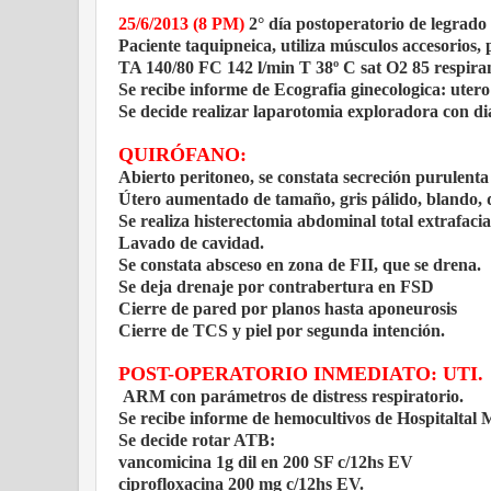
25/6/2013 (8 PM)
2° día postoperatorio de legrado 
Paciente taquipneica, utiliza músculos accesorios, p
TA 140/80 FC 142 l/min T 38º C sat O2 85 respira
Se recibe informe de Ecografia ginecologica: uter
Se decide realizar laparotomia exploradora con dia
QUIRÓFANO:
Abierto peritoneo, se constata secreción purulenta 
Útero aumentado de tamaño, gris pálido, blando,
Se realiza histerectomia abdominal total extrafacia
Lavado de cavidad.
Se constata absceso en zona de FII, que se drena.
Se deja drenaje por contrabertura en FSD
Cierre de pared por planos hasta aponeurosis
Cierre de TCS y piel por segunda intención.
POST-OPERATORIO INMEDIATO: UTI.
ARM con parámetros de distress respiratorio.
Se recibe informe de hemocultivos de Hospitaltal 
Se decide rotar ATB:
vancomicina 1g dil en 200 SF c/12hs EV
ciprofloxacina 200 mg c/12hs EV.