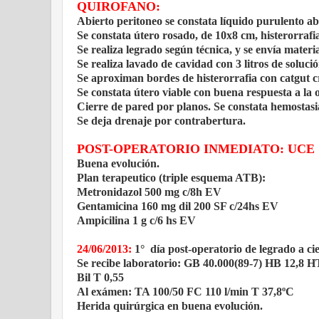
QUIROFANO:
Abierto peritoneo se constata líquido purulento abu
Se constata útero rosado, de 10x8 cm, histerorrafi
Se realiza legrado según técnica, y se envía materi
Se realiza lavado de cavidad con 3 litros de solución
Se aproximan bordes de histerorrafia con catgut 
Se constata útero viable con buena respuesta a la o
Cierre de pared por planos. Se constata hemostasi
Se deja drenaje por contrabertura.
POST-OPERATORIO INMEDIATO: UCE
Buena evolución.
Plan terapeutico (triple esquema ATB):
Metronidazol 500 mg c/8h EV
Gentamicina 160 mg dil 200 SF c/24hs EV
Ampicilina 1 g c/6 hs EV
24/06/2013:
1° día post-operatorio de legrado a cie
Se recibe laboratorio: GB 40.000(89-7) HB 12,8
Bil T 0,55
Al exámen: TA 100/50 FC 110 l/min T 37,8ºC
Herida quirúrgica en buena evolución.