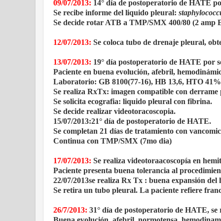
09/07/2013:
14° día de postoperatorio de HATE por
Se recibe informe del liquido pleural:
staphylococc
Se decide rotar ATB a TMP/SMX 400/80 (2 amp E
12/07/2013:
Se coloca tubo de drenaje pleural, obt
13/07/2013:
19° día postoperatorio de HATE por s
Paciente en buena evolución, afebril, hemodinám
Laboratorio: GB 8100(77-16), HB 13,6, HTO 41%, N
Se realiza RxTx: imagen compatible con derrame p
Se solicita ecografia: liquido pleural con fibrina.
Se decide realizar videotoracoscopia.
15/07/2013:21° día de postoperatorio de HATE.
Se completan 21 días de tratamiento con vancomici
Continua con TMP/SMX (7mo dia)
17/07/2013:
Se realiza videotoraacoscopía en hemit
Paciente presenta buena tolerancia al procedimie
22/07/2013se realiza Rx Tx : buena expansión del 
Se retira un tubo pleural. La paciente refiere fran
26/7/2013:
31° día de postoperatorio de HATE, se r
Buena evolución, afebril, normotensa, hemodina