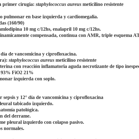
n primer cirugia:
staphylococcus aureus
meticilino resistente
do pulmonar en base izquierda y cardiomegalia.
das (160/90)
mlodipina 10 mg c/12hs, enalapril 10 mg c/12hs.
modinamicamente compensada, continua con AMR, triple esquema A
día de vancomicina y ciprofloxacina.
tra):
staphylococcus aureus
meticilino resistente
erina con reacción inflamatoria aguda necrotizante de tipo inespec
O2 93% FiO2 21%
monar izquierda con soplo.
 sepsis y 12° día de vancomicina y ciprofloxacina
ral tabicado izquierdo.
natomía patológica.
ón del derrame.
e pleural izquierdo con colapso pasivo.
s normales.