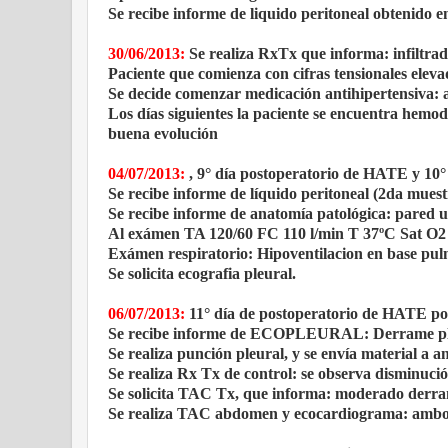
Se recibe informe de liquido peritoneal obtenido e
30/06/2013:
Se realiza RxTx que informa: infiltra
Paciente que comienza con cifras tensionales eleva
Se decide comenzar medicación antihipertensiva: a
Los días siguientes la paciente se encuentra he
buena evolución
04/07/2013:
, 9° día postoperatorio de HATE y 10° 
Se recibe informe de líquido peritoneal (2da mues
Se recibe informe de anatomía patológica: pared ut
Al exámen TA 120/60 FC 110 l/min T 37ºC Sat 
Exámen respiratorio: Hipoventilacion en base pul
Se solicita ecografia pleural.
06/07/2013:
11° día de postoperatorio de HATE por
Se recibe informe de ECOPLEURAL: Derrame pleu
Se realiza punción pleural, y se envía material a a
Se realiza Rx Tx de control: se observa disminuci
Se solicita TAC Tx, que informa: moderado derram
Se realiza TAC abdomen y ecocardiograma: ambo