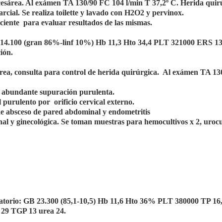
cesárea. Al exámen TA 130/90 FC 104 l/min T 37,2º C. Herida quir
rcial. Se realiza toilette y lavado con H2O2 y pervinox.
paciente para evaluar resultados de las mismas.
 14.100 (gran 86%-linf 10%) Hb 11,3 Hto 34,4 PLT 321000 ERS 13
ión.
área, consulta para control de herida quirúrgica. Al exámen TA 1
a, abundante supuración purulenta.
 purulento por orificio cervical externo.
de absceso de pared abdominal y endometritis
nal y ginecológica. Se toman muestras para hemocultivos x 2, urocu
ratorio: GB 23.300 (85,1-10,5) Hb 11,6 Hto 36% PLT 380000 TP 16
 29 TGP 13 urea 24.