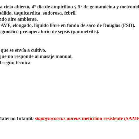
a cielo abierto, 4° día de ampicilina y 5° de gentamicina y metronid
álida, taquicardica, sudorosa, febril.
ndo aire ambiente.
o AVF, elongado, líquido libre en fondo de saco de Douglas (FSD).
gnostico pre-operatorio de sepsis (panmetritis).
que se envía a cultivo.
 que no responde al masaje manual.
l según técnica
Materno Infantil
:
staphylococcus aureus
meticilino resistente (SAM