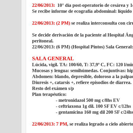
22/06/2013:
10° día post-operatorio de cesárea y 1
Se recibe informe de ecografía abdominal: líquido 
22/06/2013: (2 PM)
se realiza interconsulta con cir
Se decide derivación de la paciente al Hospital Á
peritoneal.
22/06/2013: (6 PM) (Hospital Pintos) Sala General
SALA GENERAL
Lúcida, vigil. TA: 100/60, T: 37,9º C, FC: 120 l/mi
Mucosas y lengua: semihúmedas. Conjuntivas: hi
Abdomen: blando, depresible, doloroso a la palpac
Diuresis +, catarsis +, refiere episodios de diarrea.
Resto del exámen s/p
Plan terapéutico:
- metronidazol 500 mg c/8hs EV
- ceftriaxona 1g dil. 100 SF EV c/12hs
- gentamicina 160 mg dil 200 SF c/24h
22/06/2013: 7 PM
, se realiza legrado a cielo abie