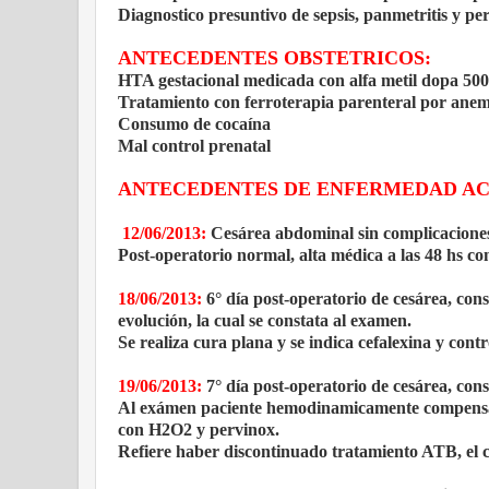
Diagnostico presuntivo de sepsis, panmetritis y peri
ANTECEDENTES OBSTETRICOS:
HTA gestacional medicada con alfa metil dopa 500
Tratamiento con ferroterapia parenteral por ane
Consumo de cocaína
Mal control prenatal
ANTECEDENTES DE ENFERMEDAD A
12/06/2013:
Cesárea abdominal sin complicaciones
Post-operatorio normal, alta médica a las 48 hs co
18/06/2013:
6° día post-operatorio de cesárea, con
evolución, la cual se constata al examen.
Se realiza cura plana y se indica cefalexina y contr
19/06/2013:
7° día post-operatorio de cesárea, cons
Al exámen paciente hemodinamicamente compensada.
con H2O2 y pervinox.
Refiere haber discontinuado tratamiento ATB, el cua