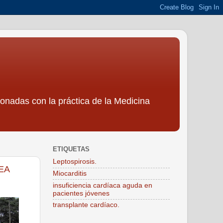
ionadas con la práctica de la Medicina
ETIQUETAS
Leptospirosis.
EA
Miocarditis
insuficiencia cardíaca aguda en
pacientes jóvenes
transplante cardíaco.