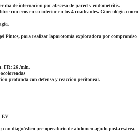
er día de internación por absceso de pared y endometritis.
libre con ecos en su interior en los 4 cuadrantes. Ginecológica nor
ugía.
ngel Pintos, para realizar laparotomía exploradora por compromiso
:
n, FR: 26 /min.
pocoloreadas
ión profunda con defensa y reacción peritoneal.
s EV
rto; con diagnóstico pre operatorio de abdomen agudo post-cesárea.