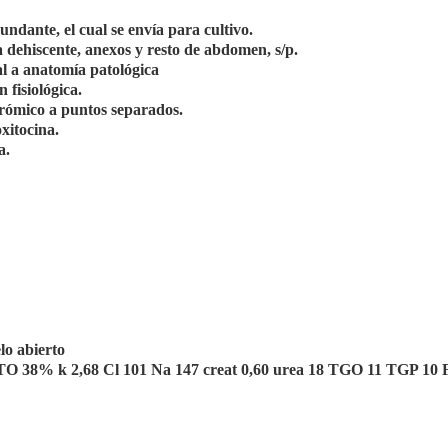
ndante, el cual se envía para cultivo.
a dehiscente, anexos y resto de abdomen, s/p.
al a anatomía patológica
 fisiológica.
crómico a puntos separados.
xitocina.
a.
lo abierto
 HTO 38% k 2,68 Cl 101 Na 147 creat 0,60 urea 18 TGO 11 TGP 10