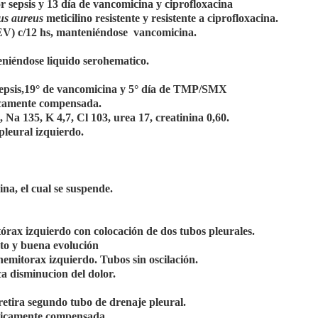
 sepsis y 13 día de vancomicina y ciprofloxacina
us aureus
meticilino resistente y resistente a ciprofloxacina.
V) c/12 hs, manteniéndose vancomicina.
eniéndose liquido serohematico.
epsis,19° de vancomicina y 5° día de TMP/SMX
icamente compensada.
a 135, K 4,7, Cl 103, urea 17, creatinina 0,60.
leural izquierdo.
na, el cual se suspende.
órax izquierdo con colocación de dos tubos pleurales.
nto y buena evolución
hemitorax izquierdo. Tubos sin oscilación.
ca disminucion del dolor.
etira segundo tubo de drenaje pleural.
micamente compensada.