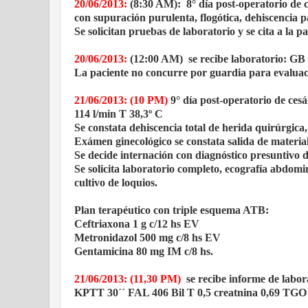
20/06/2013:
(8:30 AM): 8° día post-operatorio de 
con supuración purulenta, flogótica, dehiscencia pa
Se solicitan pruebas de laboratorio y se cita a la 
20/06/2013:
(12:00 AM) se recibe laboratorio: GB
La paciente no concurre por guardia para evaluac
21/06/2013: (10 PM)
9° día post-operatorio de ces
114 l/min T 38,3º C
Se constata dehiscencia total de herida quirúrgic
Exámen ginecológico se constata salida de material
Se decide internación con diagnóstico presuntivo 
Se solicita laboratorio completo, ecografía abdomi
cultivo de loquios.
Plan terapéutico con triple esquema ATB:
Ceftriaxona 1 g c/12 hs EV
Metronidazol 500 mg c/8 hs EV
Gentamicina 80 mg IM c/8 hs.
21/06/2013: (11,30 PM)
se recibe informe de labo
KPTT 30´´ FAL 406 Bil T 0,5 creatnina 0,69 TGO