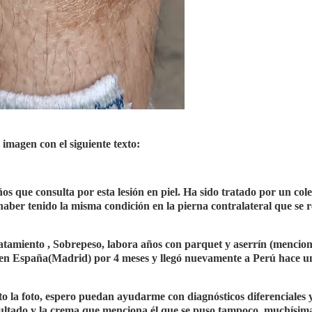
magen con el siguiente texto:
os que consulta por esta lesión en piel. Ha sido tratado por un col
haber tenido la misma condición en la pierna contralateral que se r
tratamiento , Sobrepeso, labora años con parquet y aserrín (mencio
uvo en España(Madrid) por 4 meses y llegó nuevamente a Perú hace u
nto la foto, espero puedan ayudarme con diagnósticos diferenciales 
ultado y la crema que menciona él que se puso tampoco, muchísim