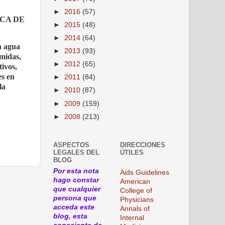
►
2016
(57)
GICA DE
►
2015
(48)
►
2014
(64)
on agua
►
2013
(93)
amidas,
►
2012
(65)
tivos,
es en
►
2011
(84)
la
►
2010
(87)
►
2009
(159)
►
2008
(213)
ASPECTOS
DIRECCIONES
LEGALES DEL
ÚTILES
BLOG
Por esta nota
Aids Guidelines
hago constar
American
que cualquier
College of
persona que
Physicians
acceda este
Annals of
blog, esta
Internal