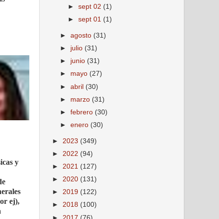
►
sept 02
(1)
►
sept 01
(1)
►
agosto
(31)
►
julio
(31)
►
junio
(31)
►
mayo
(27)
►
abril
(30)
►
marzo
(31)
►
febrero
(30)
►
enero
(30)
►
2023
(349)
►
2022
(94)
icas y
►
2021
(127)
►
2020
(131)
de
erales
►
2019
(122)
r ej),
►
2018
(100)
a
►
2017
(76)