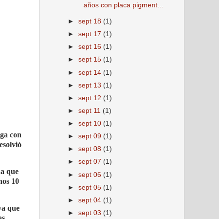
años con placa pigment...
►
sept 18
(1)
►
sept 17
(1)
►
sept 16
(1)
►
sept 15
(1)
►
sept 14
(1)
►
sept 13
(1)
►
sept 12
(1)
►
sept 11
(1)
►
sept 10
(1)
ega con
►
sept 09
(1)
esolvió
►
sept 08
(1)
►
sept 07
(1)
na que
►
sept 06
(1)
nos 10
►
sept 05
(1)
►
sept 04
(1)
ya que
►
sept 03
(1)
as