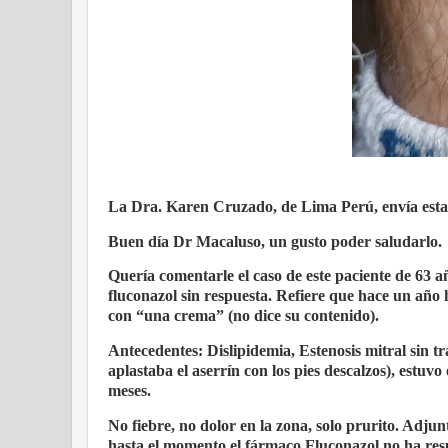
La Dra. Karen Cruzado, de Lima Perú, envía esta i
Buen día Dr Macaluso, un gusto poder saludarlo.
Quería comentarle el caso de este paciente de 63 añ
fluconazol sin respuesta. Refiere que hace un año 
con “una crema” (no dice su contenido).
Antecedentes: Dislipidemia, Estenosis mitral sin 
aplastaba el aserrín con los pies descalzos), est
meses.
No fiebre, no dolor en la zona, solo prurito. Adju
hasta el momento el fármaco Fluconazol no ha res