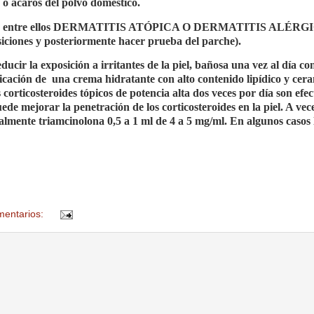
o ácaros del polvo doméstico.
siderar: entre ellos DERMATITIS ATÓPICA O DERMATITIS ALÉR
ciones y posteriormente hacer prueba del parche).
ducir la exposición a irritantes de la piel, bañosa una vez al día c
licación de
una crema hidratante con alto contenido lipídico y cer
orticosteroides tópicos de potencia alta dos veces por día son efec
ede mejorar la penetración de los corticosteroides en la piel. A vec
calmente triamcinolona 0,5 a 1 ml de 4 a 5 mg/ml. En algunos casos 
mentarios: