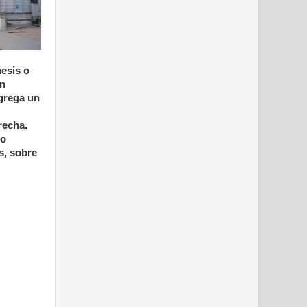
mesis o
on
agrega un
recha.
mo
s, sobre