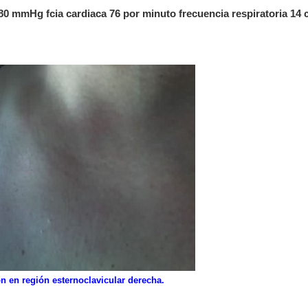
/80 mmHg fcia cardiaca 76 por minuto frecuencia respiratoria 14 
n en región esternoclavicular derecha.