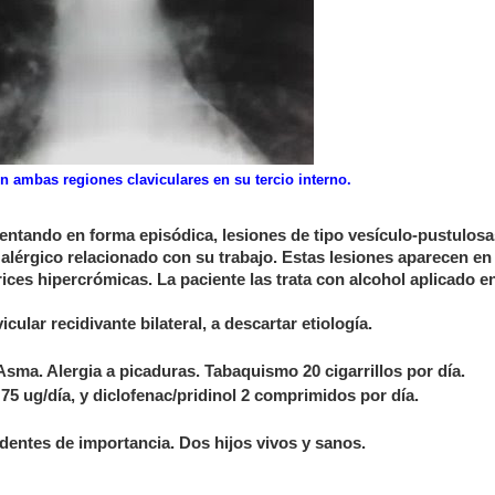
en ambas regiones claviculares en su tercio interno
.
ntando en forma episódica, lesiones de tipo vesículo-pustulosa
alérgico relacionado con su trabajo. Estas lesiones aparecen en
rices hipercrómicas. La paciente las trata con alcohol aplicado e
cular recidivante bilateral, a descartar etiología.
Asma. Alergia a picaduras. Tabaquismo 20 cigarrillos por día.
75 ug/día, y diclofenac/pridinol 2 comprimidos por día.
dentes de importancia. Dos hijos vivos y sanos.