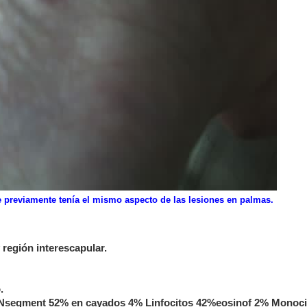
ue previamente tenía el mismo aspecto de las lesiones en palmas.
 región interescapular.
.
 Nsegment 52% en cayados 4% Linfocitos 42%eosinof 2% Monoci