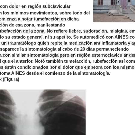
on dolor en región subclavicular
on los mínimos movimientos, sobre todo del
comienza a notar tumefacción en dicha
ación de esa zona, manifestando
befacción de la zona. No refiere fiebre, sudoración, mialgias, e
tado su estado general, ni su apetito. Se automedicó con AINES c
n un traumatólogo quien repite la medicación antiinflamatoria y 
esaparece la sintomatología al cabo de 20 días permaneciendo
 con similar sintomatología pero en región esternoclavicular de
d que el anterior. Notó también tumefacción, rubefacción así co
es están condicionados por el dolor que empeora con los mismo
 toma AINES desde el comienzo de la sintomatología.
x (Figura)