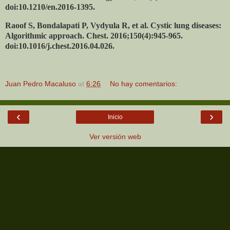
doi:10.1210/en.2016-1395.
Raoof S, Bondalapati P, Vydyula R, et al. Cystic lung diseases:
Algorithmic approach. Chest. 2016;150(4):945-965.
doi:10.1016/j.chest.2016.04.026.
Juan Pedro Macaluso
at
6:26
No hay comentarios:
‹
›
Inicio
Ver versión web