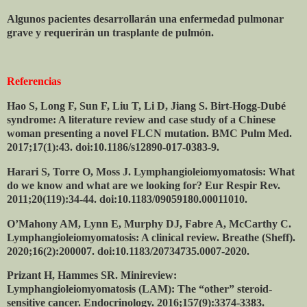
Algunos pacientes desarrollarán una enfermedad pulmonar
grave y requerirán un trasplante de pulmón.
Referencias
Hao S, Long F, Sun F, Liu T, Li D, Jiang S. Birt-Hogg-Dubé
syndrome: A literature review and case study of a Chinese
woman presenting a novel FLCN mutation. BMC Pulm Med.
2017;17(1):43. doi:10.1186/s12890-017-0383-9.
Harari S, Torre O, Moss J. Lymphangioleiomyomatosis: What
do we know and what are we looking for? Eur Respir Rev.
2011;20(119):34-44. doi:10.1183/09059180.00011010.
O’Mahony AM, Lynn E, Murphy DJ, Fabre A, McCarthy C.
Lymphangioleiomyomatosis: A clinical review. Breathe (Sheff).
2020;16(2):200007. doi:10.1183/20734735.0007-2020.
Prizant H, Hammes SR. Minireview:
Lymphangioleiomyomatosis (LAM): The “other” steroid-
sensitive cancer. Endocrinology. 2016;157(9):3374-3383.