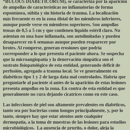
“BULOUS DIABETICORUM), se caracteriza por la aparición
de ampollas de características no inflamatorias de forma
espontánea, súbita y sin historia de trauma. La localización
más frecuente es en la zona distal de los miembros inferiores,
aunque puede verse en miembros superiores. Son ampollas
tensas de 0,5 a 5 cm y que contienen líquido estéril claro. No
asientan en una base inflamada, son autolimitadas y pueden
desaparecer en 6 semanas aunque pueden reaparecer por
brotes. Al romperse, generan erosiones que podría
corresponder a lo que presenta el paciente ahora. Se sospecha
que la microangiopatía y la denervación simpática son el
sustrato fisiopatológico de esta entidad, generando déficit de
perfusión, agregado a trauma local. Se ve generalmente en
diabéticos tipo 1 y 2 de larga data mal controlados. Habría que
preguntarle al paciente si antes de la aparición de estas lesiones
presenta ampollas en la zona. En contra de esta entidad es que
generalmente no cura dejando cicatrices como en este caso.
Las infecciones de piel son altamente prevalentes en diabéticos,
tanto sea por bacterias como hongos principalmente, y, por lo
tanto, siempre hay que estar atentos ante cualquier
dermopatía, a la toma de muestras de las lesiones para estudios
microbiológicos.
La ausencia de prurito, o dolor, aleja la