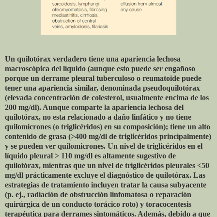
Un quilotórax verdadero tiene una apariencia lechosa
macroscópica del líquido (aunque esto puede ser engañoso
porque un derrame pleural tuberculoso o reumatoide puede
tener una apariencia similar, denominada pseudoquilotórax
(elevada concentración de colesterol, usualmente encima de los
200 mg/dl). Aunque comparte la apariencia lechosa del
quilotórax, no esta relacionado a daño linfático y no tiene
quilomicrones (o triglicéridos) en su composición); tiene un alto
contenido de grasa (>400 mg/dl de triglicéridos principalmente)
y se pueden ver quilomicrones. Un nivel de triglicéridos en el
líquido pleural > 110 mg/dl es altamente sugestivo de
quilotórax, mientras que un nivel de triglicéridos pleurales <50
mg/dl prácticamente excluye el diagnóstico de quilotórax. Las
estrategias de tratamiento incluyen tratar la causa subyacente
(p. ej., radiación de obstrucción linfomatosa o reparación
quirúrgica de un conducto torácico roto) y toracocentesis
terapéutica para derrames sintomáticos. Además, debido a que