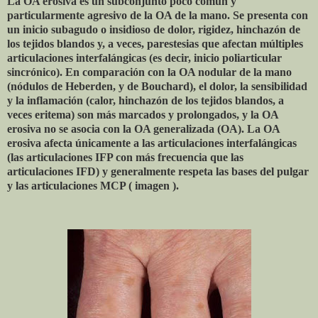
La OA erosiva es un subconjunto poco común y
particularmente agresivo de la OA de la mano. Se presenta con
un inicio subagudo o insidioso de dolor, rigidez, hinchazón de
los tejidos blandos y, a veces, parestesias que afectan múltiples
articulaciones interfalángicas (es decir, inicio poliarticular
sincrónico). En comparación con la OA nodular de la mano
(nódulos de Heberden, y de Bouchard), el dolor, la sensibilidad
y la inflamación (calor, hinchazón de los tejidos blandos, a
veces eritema) son más marcados y prolongados, y la OA
erosiva no se asocia con la OA generalizada (OA). La OA
erosiva afecta únicamente a las articulaciones interfalángicas
(las articulaciones IFP con más frecuencia que las
articulaciones IFD) y generalmente respeta las bases del pulgar
y las articulaciones MCP ( imagen ).