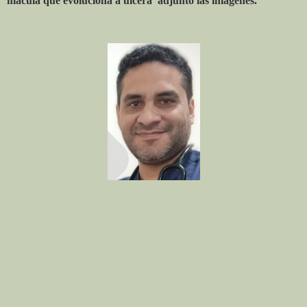
mácula que evoluciona a úlcera
adjunto las imágenes.