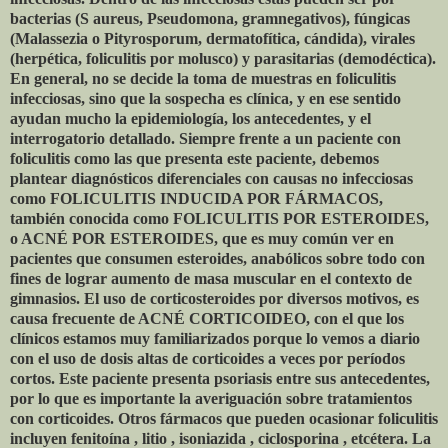
bacterias (S aureus, Pseudomona, gramnegativos), fúngicas
(Malassezia o Pityrosporum, dermatofítica, cándida), virales
(herpética, foliculitis por molusco) y parasitarias (demodéctica).
En general, no se decide la toma de muestras en foliculitis
infecciosas, sino que la sospecha es clínica, y en ese sentido
ayudan mucho la epidemiología, los antecedentes, y el
interrogatorio detallado. Siempre frente a un paciente con
foliculitis como las que presenta este paciente, debemos
plantear diagnósticos diferenciales con causas no infecciosas
como FOLICULITIS INDUCIDA POR FÁRMACOS,
también conocida como FOLICULITIS POR ESTEROIDES,
o ACNÉ POR ESTEROIDES, que es muy común ver en
pacientes que consumen esteroides, anabólicos sobre todo con
fines de lograr aumento de masa muscular en el contexto de
gimnasios. El uso de corticosteroides por diversos motivos, es
causa frecuente de ACNÉ CORTICOIDEO, con el que los
clínicos estamos muy familiarizados porque lo vemos a diario
con el uso de dosis altas de corticoides a veces por períodos
cortos. Este paciente presenta psoriasis entre sus antecedentes,
por lo que es importante la averiguación sobre tratamientos
con corticoides. Otros fármacos que pueden ocasionar foliculitis
incluyen fenitoína , litio , isoniazida , ciclosporina , etcétera. La