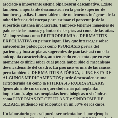
asociado a importante edema bipalpebral descamativo. Existe
también, importante descamación en la parte superior de
hombros y axilas. Lamentablemente no tenemos imágenes de la
mitad inferior del cuerpo para estimar el porcentaje de la
superficie cutánea involucrada. Tampoco tenemos imágenes de
palmas de las manos y plantas de los pies, así como de las uñas.
Me impresiona como ERITRODERMIA o DERMATITIS
EXFOLIATIVA en primer lugar. Hay que interrogar sobre
antecedentes patológicos como PSORIASIS previa del
paciente, y buscar placas sugerentes de psoriasis así como la
onicopatía característica, aun teniendo en cuenta que en este
momento es difícil saber cuál puede haber sido el mecanismo
desencadenante del cuadro. La psoriasis es una de las causas,
pero también la DERMATITIS ATÓPICA, la INGESTA DE
ALGUNOS MEDICAMENTOS puede desencadenar una
eritrodermia así como la PITIRIASIS RUBRA PILARIS
(generalmente cursa con queratodermia palmoplantar
importante), algunas neoplasias hematológicas o sistémicas
como LINFOMAS DE CÉLULAS T y SÍNDROME DE
SEZARI, pudiendo ser idiopática en un 30% de los casos.
Un laboratorio general puede ser orientador si por ejemplo