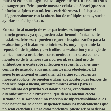
muestra eosinofilia significativa sugerente de DRESS, un frotis
de sangre periférica puede mostrar células de Sézari (que son
linfocitos atípicos con núcleos cerebriformes). La biopsia de
piel, generalmente con la obtención de múltiples tomas, suelen
ayudar en el diagnóstico.
En cuanto al manejo de estos pacientes, es importante el
manejo general, ya que pueden estar hemodinámicamente
inestables, febriles, y
pueden requerir hospitalización para la
evaluación y el tratamiento iniciales. Es muy importante la
reposición de líquidos y electrolitos, la evaluación y manejo de
la piel, mucosa oral, ojos, tracto genitourinario, así como el
monitoreo de la temperatura corporal, eventual uso de
antibióticos si existe sobreinfección o sepsis, la cual es muy
común de acuerdo a los aislamientos microbiológicos. El
soporte nutricional es fundamental ya que son pacientes
hipercatabólicos. Se pueden utilizar corticosteroides tópicos de
potencia baja o media, antihistamínicos orales para el
tratamiento del prurito y el dolor o ardor, especialmente
difenhidramina o hidroxicina, que tienen además efecto
sedante. Si se sospecha una reacción de hipersensibilidad a los
medicamentos, se deben suspender todos los medicamentos que
no sean esenciales. Para estos pacientes, puede ser beneficioso