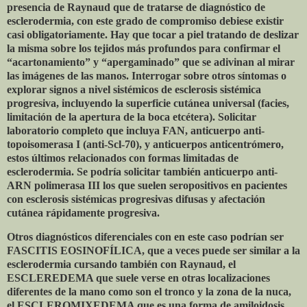
presencia de Raynaud que de tratarse de diagnóstico de
esclerodermia, con este grado de compromiso debiese existir
casi obligatoriamente. Hay que tocar a piel tratando de deslizar
la misma sobre los tejidos más profundos para confirmar el
“acartonamiento” y “apergaminado” que se adivinan al mirar
las imágenes de las manos. Interrogar sobre otros síntomas o
explorar signos a nivel sistémicos de esclerosis sistémica
progresiva, incluyendo la superficie cutánea universal (facies,
limitación de la apertura de la boca etcétera). Solicitar
laboratorio completo que incluya FAN, anticuerpo anti-
topoisomerasa I (anti-Scl-70), y anticuerpos anticentrómero,
estos últimos relacionados con formas limitadas de
esclerodermia. Se podría solicitar también anticuerpo anti-
ARN polimerasa III los que suelen seropositivos en pacientes
con esclerosis sistémicas progresivas difusas y afectación
cutánea rápidamente progresiva.
Otros diagnósticos diferenciales con en este caso podrían ser
FASCITIS EOSINOFÍLICA, que a veces puede ser similar a la
esclerodermia cursando también con Raynaud, el
ESCLEREDEMA que suele verse en otras localizaciones
diferentes de la mano como son el tronco y la zona de la nuca,
el ESCLEROMIXEDEMA que es una forma de amiloidosis