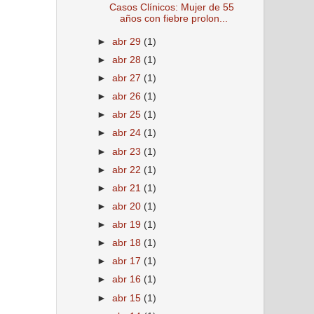
Casos Clínicos: Mujer de 55
años con fiebre prolon...
►
abr 29
(1)
►
abr 28
(1)
►
abr 27
(1)
►
abr 26
(1)
►
abr 25
(1)
►
abr 24
(1)
►
abr 23
(1)
►
abr 22
(1)
►
abr 21
(1)
►
abr 20
(1)
►
abr 19
(1)
►
abr 18
(1)
►
abr 17
(1)
►
abr 16
(1)
►
abr 15
(1)