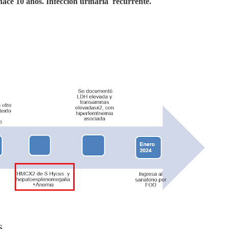
hace 10 años. Infección urinaria
recurrente.
S