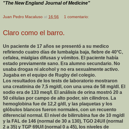
"The New England Journal of Medicine"
Juan Pedro Macaluso
at
16:56
1 comentario:
Claro como el barro.
Un paciente de 17 años se presentó a su medico
refiriendo cuatro días de lumbalgia baja, fiebre de 40°C,
cefalea, mialgias difusas y vómitos. El paciente había
estado previamente sano. Era alumno secundario. No
usaba drogas ni alcohol y no era sexualmente activo.
Jugaba en el equipo de Rugby del colegio.
Los resultados de los tests de laboratorio mostraron
una creatinina de 7,5 mg/dl, con una urea de 58 mg/dl. El
sodio era de 133 meq/l. El análisis de orina mostró 20 a
50 células por campo de alto poder, sin cilindros. La
hemoglobina fue de 12,2 g/dl, y las plaquetas y los
glóbulos blancos fueron normales, con un recuento
diferencial normal. El nivel de bilirrubina fue de 10 mg/dl
y la FAL de 146 (normal de 30 a 130), TGO 24U/l (normal
2 a 35) y TGP 69U/l (normal 0 a 45), los niveles de