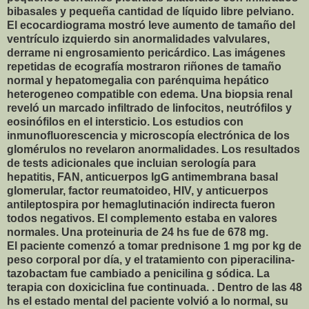
bibasales y pequeña cantidad de líquido libre pelviano.
El ecocardiograma mostró leve aumento de tamaño del
ventrículo izquierdo sin anormalidades valvulares,
derrame ni engrosamiento pericárdico. Las imágenes
repetidas de ecografía mostraron riñones de tamaño
normal y hepatomegalia con parénquima hepático
heterogeneo compatible con edema. Una biopsia renal
reveló un marcado infiltrado de linfocitos, neutrófilos y
eosinófilos en el intersticio. Los estudios con
inmunofluorescencia y microscopía electrónica de los
glomérulos no revelaron anormalidades. Los resultados
de tests adicionales que incluian serología para
hepatitis, FAN, anticuerpos IgG antimembrana basal
glomerular, factor reumatoideo, HIV, y anticuerpos
antileptospira por hemaglutinación indirecta fueron
todos negativos. El complemento estaba en valores
normales. Una proteinuria de 24 hs fue de 678 mg.
El paciente comenzó a tomar prednisone 1 mg por kg de
peso corporal por día, y el tratamiento con piperacilina-
tazobactam fue cambiado a penicilina g sódica. La
terapia con doxiciclina fue continuada. . Dentro de las 48
hs el estado mental del paciente volvió a lo normal, su