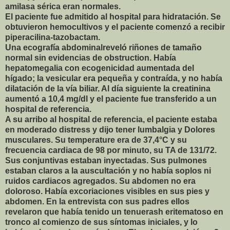
amilasa sérica eran normales.
El paciente fue admitido al hospital para hidratación. Se
obtuvieron hemocultivos y el paciente comenzó a recibir
piperacilina-tazobactam.
Una ecografía abdominalreveló riñones de tamaño
normal sin evidencias de obstruction. Había
hepatomegalia con ecogenicidad aumentada del
hígado; la vesicular era pequeña y contraída, y no había
dilatación de la vía biliar. Al día siguiente la creatinina
aumentó a 10,4 mg/dl y el paciente fue transferido a un
hospital de referencia.
A su arribo al hospital de referencia, el paciente estaba
en moderado distress y dijo tener lumbalgia y Dolores
musculares. Su temperature era de 37,4°C y su
frecuencia cardiaca de 98 por minuto, su TA de 131/72.
Sus conjuntivas estaban inyectadas. Sus pulmones
estaban claros a la auscultación y no había soplos ni
ruidos cardiacos agregados. Su abdomen no era
doloroso. Había excoriaciones visibles en sus pies y
abdomen. En la entrevista con sus padres ellos
revelaron que había tenido un tenuerash eritematoso en
tronco al comienzo de sus síntomas iniciales, y lo