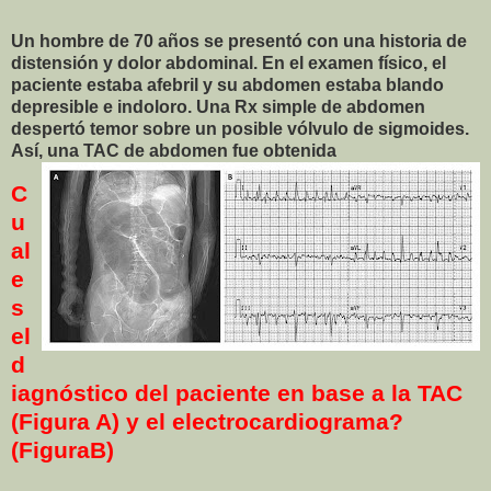
Un hombre de 70 años se presentó con una historia de
distensión y dolor abdominal. En el examen físico, el
paciente estaba afebril y su abdomen estaba blando
depresible e indoloro. Una Rx simple de abdomen
despertó temor sobre un posible vólvulo de sigmoides.
Así, una TAC de abdomen fue obtenida
C
u
al
e
s
el
d
iagnóstico del paciente en base a la TAC
(Figura A) y el electrocardiograma?
(FiguraB)