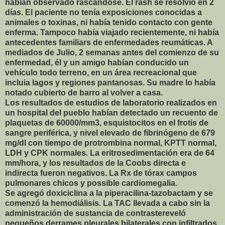
habían observado rascándose. El rash se resolvió en 2
días. El paciente no tenía exposiciones conocidas a
animales o toxinas, ni había tenido contacto con gente
enferma. Tampoco había viajado recientemente, ni había
antecedentes familiars de enfermedades reumáticas. A
mediados de Julio, 2 semanas antes del comienzo de su
enfermedad, él y un amigo habían conducido un
vehículo todo terreno, en un área recreacional que
incluia lagos y regiones pantanosas. Su madre lo había
notado cubierto de barro al volver a casa.
Los resultados de estudios de laboratorio realizados en
un hospital del pueblo habían detectado un recuento de
plaquetas de 60000/mm3, esquistocitos en el frotis de
sangre periférica, y nivel elevado de fibrinógeno de 679
mg/dl con tiempo de protrombina normal, KPTT normal,
LDH y CPK normales. La eritrosedimentación era de 64
mm/hora, y los resultados de la Coobs directa e
indirecta fueron negativos. La Rx de tórax campos
pulmonares chicos y possible cardiomegalia.
Se agregó doxiciclina a la piperacilina-tazobactam y se
comenzó la hemodiálisis. La TAC llevada a cabo sin la
administración de sustancia de contrastereveló
pequeños derrames pleurales bilaterales con infiltrados