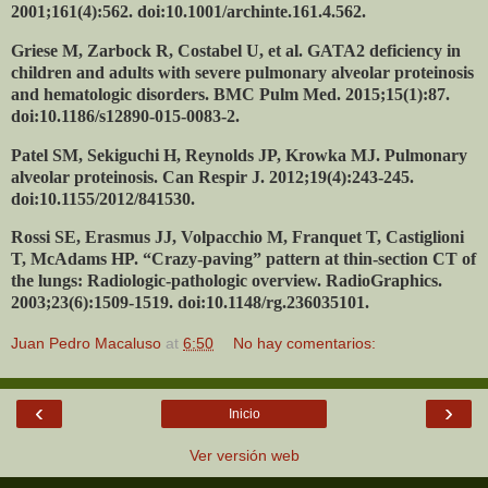
2001;161(4):562. doi:10.1001/archinte.161.4.562.
Griese M, Zarbock R, Costabel U, et al. GATA2 deficiency in
children and adults with severe pulmonary alveolar proteinosis
and hematologic disorders. BMC Pulm Med. 2015;15(1):87.
doi:10.1186/s12890-015-0083-2.
Patel SM, Sekiguchi H, Reynolds JP, Krowka MJ. Pulmonary
alveolar proteinosis. Can Respir J. 2012;19(4):243-245.
doi:10.1155/2012/841530.
Rossi SE, Erasmus JJ, Volpacchio M, Franquet T, Castiglioni
T, McAdams HP. “Crazy-paving” pattern at thin-section CT of
the lungs: Radiologic-pathologic overview. RadioGraphics.
2003;23(6):1509-1519. doi:10.1148/rg.236035101.
Juan Pedro Macaluso
at
6:50
No hay comentarios:
‹
›
Inicio
Ver versión web