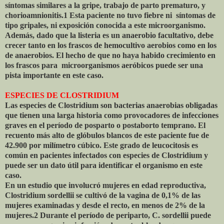
síntomas similares a la gripe, trabajo de parto prematuro, y
chorioamnionitis.1 Esta paciente no tuvo fiebre ni
síntomas de
tipo gripales, ni exposición conocida a este microorganismo.
Además, dado que la listeria es un anaerobio facultativo, debe
crecer tanto en los frascos de hemocultivo aerobios como en los
de anaerobios. El hecho de que no haya habido crecimiento en
los frascos para
microorganismos aeróbicos puede ser una
pista importante en este caso.
ESPECIES DE CLOSTRIDIUM
Las especies de Clostridium son bacterias anaerobias obligadas
que tienen una larga historia como provocadores de infecciones
graves en el período de posparto o postaborto temprano. El
recuento más alto de glóbulos blancos de este paciente fue de
42.900 por milímetro cúbico. Este grado de leucocitosis es
común en pacientes infectados con especies de Clostridium y
puede ser un dato útil para identificar el organismo en este
caso.
En un estudio que involucró mujeres en edad reproductiva,
Clostridium sordellii se cultivó de la vagina de 0,1% de las
mujeres examinadas y desde el recto, en menos de 2% de la
mujeres.2 Durante el período de periparto, C. sordellii puede