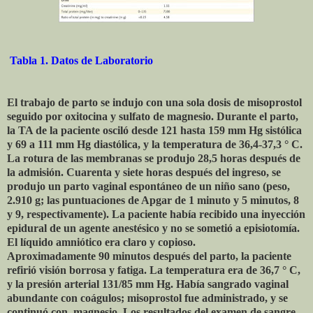
Tabla 1. Datos de Laboratorio
El trabajo de parto se indujo con una sola dosis de misoprostol
seguido por oxitocina y sulfato de magnesio. Durante el parto,
la TA de la paciente osciló desde 121 hasta 159 mm Hg sistólica
y 69 a 111 mm Hg diastólica, y la temperatura de 36,4-37,3 ° C.
La rotura de las membranas se produjo 28,5 horas después de
la admisión. Cuarenta y siete horas después del ingreso, se
produjo un parto vaginal espontáneo de un niño sano (peso,
2.910 g; las puntuaciones de Apgar de 1 minuto y 5 minutos, 8
y 9, respectivamente). La paciente había recibido una inyección
epidural de un agente anestésico y no se sometió a episiotomía.
El líquido amniótico era claro y copioso.
Aproximadamente 90 minutos después del parto, la paciente
refirió visión borrosa y fatiga. La temperatura era de 36,7 ° C,
y la presión arterial 131/85 mm Hg. Había sangrado vaginal
abundante con coágulos; misoprostol fue administrado, y se
continuó con
magnesio. Los resultados del examen de sangre