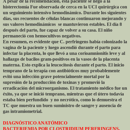
A pesar de la recomendación, esta paciente se negó a la
histerectomía Fue observada de cerca en la UCI quirúrgica con
un seguimiento intensivo hemodinámico. Durante los siguientes
días, sus recuentos de células blancas continuaron mejorando y
sus valores hemodinámicos
se mantuvieron estables. El día 8
después del parto, fue capaz de volver a su casa. El niño
permaneció con hemocultivos negativos.
En resumen, es evidente que C. perfringens había colonizado la
vagina de la paciente y luego ascendió durante el parto para
infectar la placenta, lo que llevó a una corioamnionitis leve y al
hallazgo de bacilos gram-positivos en la vasos de la placenta
materna. Esto explica la leucocitosis durante el parto. El inicio
temprano de la terapia con antibióticos muy probablemente
evitó una infección grave potencialmente mortal por la
supresión de la producción de toxinas y promovió la
erradicación del microorganismo. El tratamiento médico fue un
éxito, ya que se inició temprano, mientras que el útero todavía
estaba bien perfundido
y no necrótico, como lo demuestra el
TC que muestra un buen suministro de sangre y ausencia de
gas intramiometrial.
DIAGNÓSTICO ANATÓMICO
BACTERIEMIA POR CLOSTRIDIUM PERFRINGENS.