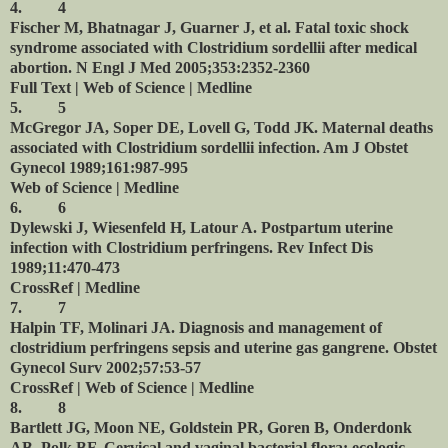
4.
4
Fischer M, Bhatnagar J, Guarner J, et al. Fatal toxic shock
syndrome associated with Clostridium sordellii after medical
abortion. N Engl J Med 2005;353:2352-2360
Full Text | Web of Science | Medline
5.
5
McGregor JA, Soper DE, Lovell G, Todd JK. Maternal deaths
associated with Clostridium sordellii infection. Am J Obstet
Gynecol 1989;161:987-995
Web of Science | Medline
6.
6
Dylewski J, Wiesenfeld H, Latour A. Postpartum uterine
infection with Clostridium perfringens. Rev Infect Dis
1989;11:470-473
CrossRef | Medline
7.
7
Halpin TF, Molinari JA. Diagnosis and management of
clostridium perfringens sepsis and uterine gas gangrene. Obstet
Gynecol Surv 2002;57:53-57
CrossRef | Web of Science | Medline
8.
8
Bartlett JG, Moon NE, Goldstein PR, Goren B, Onderdonk
AB, Polk BF. Cervical and vaginal bacterial flora: ecologic