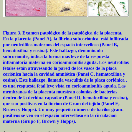
Figura 3. Examen patológico de la patológica de la placenta.
En la placenta (Panel A), la fibrina subcoriónica
está infiltrada
por neutrófilos maternos del espacio intervelloso (Panel B,
hematoxilina y eosina). Este hallazgo, denominado
subcorionitis, indica la forma más leve de la respuesta
inflamatoria materna en corioamnionitis aguda. Los neutrófilos
fetales están atravesando la pared de los vasos de la placa
coriónica hacia la cavidad amniótica (Panel C, hematoxilina y
eosina). Este hallazgo, llamada vasculitis de la placa coriónica ,
es una respuesta fetal leve vista en corioamnionitis aguda. Las
membranas de la placenta muestran colonias de bacterias
dentro de la decidua capsular (Panel D, hematoxilina y eosina),
que son positivos en la tinción de Gram del tejido (Panel E,
Brown y Hopps). Un muy pequeño número de bacilos gram-
positivos se ven en el espacio intervelloso en la circulación
materna (Grupo F, Brown y Hopps).