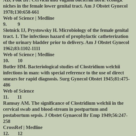
niches in the female lower genital tract. Am J Obstet Gynecol
1978;130:658-661
Web of Science | Medline
9.
9
Slotnick IJ, Prystowsky H. Microbiology of the female genital
tract. 1. The infectious hazard of prophylactic catheterization
of the urinary bladder prior to delivery. Am J Obstet Gynecol
1962;83:1102-1111
Web of Science | Medline
10.
10
Butler HM. Bacteriological studies of Clostridium welchii
infections in man: with special reference to the use of direct
smears for rapid diagnosis. Surg Gynecol Obstet 1945;81:475-
486
Web of Science
11.
11
Ramsay AM. The significance of Clostridium welchii in the
cervical swab and blood-stream in postpartum and
postabortum sepsis. J Obstet Gynaecol Br Emp 1949;56:247-
258
CrossRef | Medline
12.
12