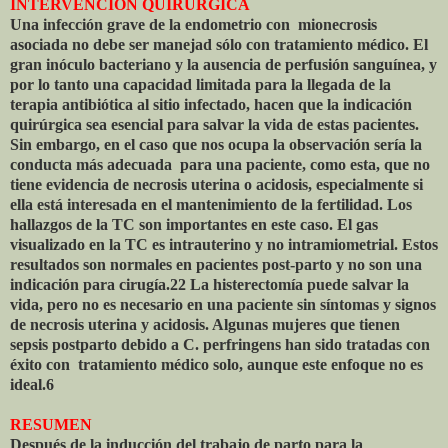
INTERVENCIÓN QUIRÚRGICA
Una infección grave de la endometrio con
mionecrosis
asociada no debe ser manejad sólo con tratamiento médico. El
gran inóculo bacteriano y la ausencia de perfusión sanguínea, y
por lo tanto una capacidad limitada para la llegada de la
terapia antibiótica al sitio infectado, hacen que la indicación
quirúrgica sea esencial para salvar la vida de estas pacientes.
Sin embargo, en el caso que nos ocupa la observación sería la
conducta más adecuada
para una paciente, como esta, que no
tiene evidencia de necrosis uterina o acidosis, especialmente si
ella está interesada en el mantenimiento de la fertilidad. Los
hallazgos de la TC son importantes en este caso. El gas
visualizado en la TC es intrauterino y no intramiometrial. Estos
resultados son normales en pacientes post-parto y no son una
indicación para cirugía.22 La histerectomía puede salvar la
vida, pero no es necesario en una paciente sin síntomas y signos
de necrosis uterina y acidosis. Algunas mujeres que tienen
sepsis postparto debido a C. perfringens han sido tratadas con
éxito con
tratamiento médico solo, aunque este enfoque no es
ideal.6
RESUMEN
Después de la inducción del trabajo de parto para la