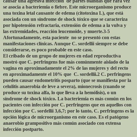
causar una agresiva infección
de partes blandas que rara vez
se asocia a bacteriemia o fiebre. Este microorganismo produce
una toxina letal causante de edema (citotoxina L), que está
asociada con un síndrome de shock tóxico que se caracteriza
por hipotensión refractaria, extensión de edema a la vulva y
las extremidades, reacción leucemoide, y muerte.3-5
Afortunadamente, esta paciente
no se presentó con estas
manifestaciones clínicas. Aunque C. sordellii siempre se debe
considerarse, es poco probable en este caso.
El cribado de un grupo de mujeres en edad reproductiva
mostró que C. perfringens fue más comúnmente aislado de la
vagina en aproximadamente el 2% de las mujeres y del recto
en aproximadamente el 10% que
C. sordellii.2 C. perfringens
pueden causar endometritis posparto (que se manifiesta por la
celulitis anaerobia de leve a severa), mionecrosis (cuando se
produce su toxina alfa, lo que lleva a la hemólisis), o un
síndrome de shock tóxico. La bacteriemia es más común en los
pacientes con infección por C. perfringens que en aquellos con
infección por C. sordellii 3,6,7; por lo tanto, C. perfringens es la
opción lógica de microorganismo en este caso. Es el patógeno
anaerobio grampositivo más común asociado con extensa
infección postparto.