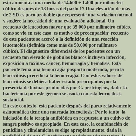
esto aumenta a una media de 14.600 ± 1.400 por milímetro
cúbico después de 18 horas del parto.17 Una elevación de más
de 2 SD es poco probable que represente una variación normal
y sugiere la necesidad de una evaluación adicional. Un
recuento de leucocitos mayor que 35.000 por milímetro cúbico,
como se vio en este caso, es motivo de preocupación; recuento
de este paciente se acercó a la definición de una reacción
leucemoide (definida como más de 50.000 por milímetro
cúbico). El diagnóstico diferencial de los pacientes con un
recuento tan elevado de glóbulos blancos incluyen infección,
exposición a toxinas, cáncer, hemorragia y hemólisis. Esta
paciente tenía una hemorragia posparto moderada, pero la
leucocitosis precedió a la hemorragia. Con estos valores de
leucocitosis se debiera haber estado preocupados por la
presencia de toxinas producidas por C. perfringens, dado
la
bacteriemia por este germen se asocia con esta leucocitosis
sustancial.
En este contexto, esta paciente después del parto relativamente
asintomática tiene una marcada leucocitosis; Por lo tanto, la
iniciación de la terapia antibiótica en respuesta a un cultivo de
sangre positivo es apropiado. En este caso, la combinación de
penicilina y clindamicina se elige apropiadamente, dada la