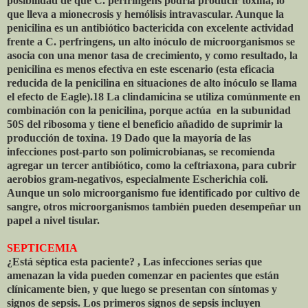
posibilidad de que C. perfringens podría producir toxina, lo
que lleva a mionecrosis y hemólisis intravascular. Aunque la
penicilina es un antibiótico bactericida con excelente actividad
frente a C. perfringens, un alto inóculo de microorganismos se
asocia con una menor tasa de crecimiento, y como resultado, la
penicilina es menos efectiva en este escenario (esta eficacia
reducida de la penicilina en situaciones de alto inóculo se llama
el efecto de Eagle).18 La clindamicina se utiliza comúnmente en
combinación con la penicilina, porque actúa
en la subunidad
50S del ribosoma y tiene el beneficio añadido de suprimir la
producción de toxina. 19 Dado que la mayoría de las
infecciones post-parto son polimicrobianas, se recomienda
agregar un tercer antibiótico, como la ceftriaxona, para cubrir
aerobios gram-negativos, especialmente Escherichia coli.
Aunque un solo microorganismo fue identificado por cultivo de
sangre, otros microorganismos también pueden desempeñar un
papel a nivel tisular.
SEPTICEMIA
¿Está séptica esta paciente? , Las infecciones serias que
amenazan la vida pueden comenzar en pacientes que están
clínicamente bien, y que luego se presentan con síntomas y
signos de sepsis. Los primeros signos de sepsis incluyen