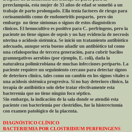
preeclampsia, esta mujer de 33 años de edad se sometió a un
trabajo de parto prolongado. Ella tenía factores de riesgo para
corioamnioitis como de endometritis posparto,
pero sin
embargo
no tiene síntomas o signos de estos diagnósticos
clínicos. El hemocultivo es positivo para C. perfringens, pero la
paciente no tiene signos de sepsis y no hay evidencia de necrosis
uterina o acidosis sistémica. Se inició un tratamiento antibiótico
adecuado, aunque sería bueno añadir un antibiótico tal como
una cefalosporina de tercera generación, para cubrir bacilos
gramnegativos aerobios (por ejemplo, E. coli), dada la
naturaleza polimicrobiana de muchas infecciones periparto. La
paciente requiere un seguimiento cercano para detectar signos
de deterioro clínico, tales como un cambio en los signos vitales o
una acidosis sistémica progresiva. Si no hay deterioro clínico, la
terapia de antibiótico solo debe tratar efectivamente esta
bacteremia que no tiene ningún foco séptico.
Sin embargo, la indicación de la sala donde se atendió esta
paciente con bacteriemia por clostridios, fue la histerectomía
con examen patológico de la placenta.
DIAGNÓSTICO CLÍNICO
BACTERIEMIA POR CLOSTRIDIUM PERFRINGENS