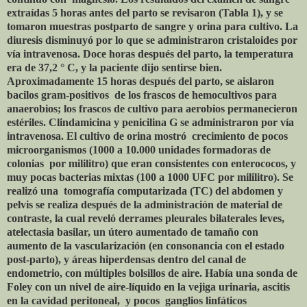
extraídas 5 horas antes del parto se revisaron (Tabla 1), y se
tomaron muestras postparto de sangre y orina para cultivo. La
diuresis disminuyó por lo que se administraron cristaloides por
vía intravenosa. Doce horas después del parto, la temperatura
era de 37,2 ° C, y la paciente dijo sentirse bien.
Aproximadamente 15 horas después del parto, se aislaron
bacilos gram-positivos
de los frascos de hemocultivos para
anaerobios; los frascos de cultivo para aerobios permanecieron
estériles. Clindamicina y penicilina G se administraron por vía
intravenosa. El cultivo de orina mostró
crecimiento de pocos
microorganismos (1000 a 10.000 unidades formadoras de
colonias
por mililitro) que eran consistentes con enterococos, y
muy pocas bacterias mixtas (100 a 1000 UFC por mililitro). Se
realizó una
tomografía computarizada (TC) del abdomen y
pelvis se realiza después de la administración de material de
contraste, la cual reveló derrames pleurales bilaterales leves,
atelectasia basilar, un útero aumentado de tamaño con
aumento de la vascularización (en consonancia con el estado
post-parto), y áreas hiperdensas dentro del canal de
endometrio, con múltiples bolsillos de aire. Había una sonda de
Foley con un nivel de aire-líquido en la vejiga urinaria, ascitis
en la cavidad peritoneal,
y pocos
ganglios linfáticos