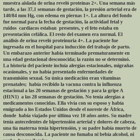
muestra aislada de orina reveló proteínas 2+. Una semana más
tarde, a las 37,1 semanas de gestación, la presión arterial era de
140/84 mm Hg, con edema en piernas 1+. La altura del fondo
fue normal para la fecha de gestación, la actividad fetal y
ruidos
cardíacos estaban
presentes, y el feto estaba en
presentación cefálica. El resto del examen era normal. El
análisis de orina reveló proteinuria 4+. La paciente fue
ingresada en el hospital para inducción del trabajo de parto.
Un embarazo anterior había terminado prematuramente en
una edad gestacional desconocida; la razón no se determinó.
La historia del paciente incluía alergias estacionales, migrañas
ocasionales, y no había presentado enfermedades de
transmisión sexual. Su única medicación eran vitaminas
prenatales;
había recibido la vacuna contra la influenza
estacional a las 20 semanas de gestación y para la gripe A
(H1N1)
a las 28 semanas de gestación. No tenía alergias a
medicamentos conocidas. Ella vivía con su esposo y había
emigrado a los Estados Unidos desde el noreste de África,
donde
había viajado por última vez 10 años antes. Su madre
tenía antecedentes de hipertensión arterial y dolores de cabeza,
una tía materna tenía hipertensión, y su padre había muerto de
causa desconocida. La paciente no fumaba ni bebía alcohol, ni