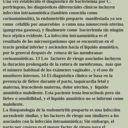
Una vez establecido el diagnóstico de bacteriemia por C.
perfringens, los diagnósticos diferenciales clínicos incluyen
infección intraamniótica (también conocida como
corioamnionitis), la endometritis posparto
manifestada ya sea
como
celulitis por anaerobios
o como una mionecrosis uterina
(gangrena gaseosa), y finalmente como
bacteriemia sin ningún
foco séptico evidente. La infección intraamniótica es el
resultado de los microorganismos que se encuentran en el
tracto genital inferior y ascienden hacia el líquido amniótico,
por lo general después de
rotura de las membranas
corioamnióticas. 13 Los
factores de riesgo asociados incluyen
la duración prolongada de la rotura de membranas,
más que
el número habitual de los exámenes vaginales , y el uso de
monitores internos. 14 El diagnóstico clínico se basa en la
presencia de fiebre durante el parto, taquicardia fetal y
materna, leucocitosis materna, dolor uterino, y
líquido
amniótico maloliente. Esta paciente tenía leucocitosis pero sin
fiebre o sensibilidad, y el líquido amniótico no se informó como
maloliente.
La fisiopatología de la endometritis posparto es una infección
ascendente similar, y los factores de riesgo son similares a los
asociados con la infección intraamniótica; Sin embargo, el
parto por cesárea es el mayor factor de riesgo para el