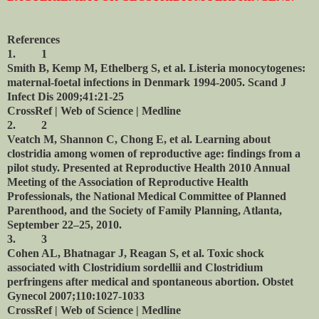
References
1.
1
Smith B, Kemp M, Ethelberg S, et al. Listeria monocytogenes:
maternal-foetal infections in Denmark 1994-2005. Scand J
Infect Dis 2009;41:21-25
CrossRef | Web of Science | Medline
2.
2
Veatch M, Shannon C, Chong E, et al. Learning about
clostridia among women of reproductive age: findings from a
pilot study. Presented at Reproductive Health 2010 Annual
Meeting of the Association of Reproductive Health
Professionals, the National Medical Committee of Planned
Parenthood, and the Society of Family Planning, Atlanta,
September 22–25, 2010.
3.
3
Cohen AL, Bhatnagar J, Reagan S, et al.
Toxic shock
associated with Clostridium sordellii and Clostridium
perfringens after medical and spontaneous abortion. Obstet
Gynecol 2007;110:1027-1033
CrossRef | Web of Science | Medline