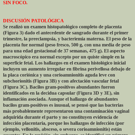
SIN FOCO.
DISCUSIÓN PATOLÓGICA
Se realizó un examen histopatológico completo de placenta
(Figura 3) dado el antecedente de sangrado durante el primer
trimestre, la preeclampsia, y bacteriemia materna. El peso de la
placenta fue normal (peso fresco, 500 g, con una media de peso
para una edad gestacional de 37 semanas, 475 g). El aspecto
macroscópico era normal excepto por un quiste simple en la
superficie fetal. Los hallazgos en el examen histológico inicial
incluyen un aumento irregular en fibrina perivellosa debajo de
la placa coriónica y una corioamnionitis aguda leve con
subchorionitis (Figura 3B) y con afectación vascular fetal
(Figura 3C). Bacilos gram-positivos abundantes fueron
identificados en la decidua capsular (Figura 3D y 3E), sin
inflamación asociada. Aunque el hallazgo de abundantes
bacilos gram-positivos es inusual, se pensó que las bacterias
más probablemente representaron una contaminación vaginal
adquirida durante el parto y no constituyen evidencia de
infección placentaria, porque los hallazgos de infección (por
ejemplo, vellonitis, absceso, o severa corioamnionitis) están