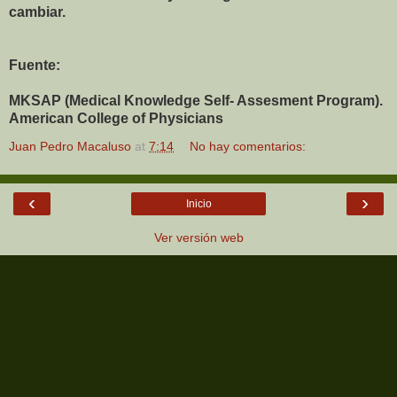
cambiar.
Fuente:
MKSAP (Medical Knowledge Self- Assesment Program).
American College of Physicians
Juan Pedro Macaluso
at
7:14
No hay comentarios:
‹
›
Inicio
Ver versión web