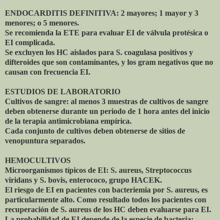
ENDOCARDITIS DEFINITIVA: 2 mayores; 1 mayor y 3
menores; o 5 menores.
Se recomienda la ETE para evaluar EI de válvula protésica o
EI complicada.
Se excluyen los HC aislados para S. coagulasa positivos y
difteroides que son contaminantes, y los gram negativos que no
causan con frecuencia EI.
ESTUDIOS DE LABORATORIO
Cultivos de sangre: al menos 3 muestras de cultivos de sangre
deben obtenerse durante un periodo de 1 hora antes del inicio
de la terapia antimicrobiana empírica.
Cada conjunto de cultivos deben obtenerse de sitios de
venopuntura separados.
HEMOCULTIVOS
Microorganismos típicos de EI: S. aureus, Streptococcus
viridans y S. bovis, enterococo, grupo HACEK.
El riesgo de EI en pacientes con bacteriemia por S. aureus, es
particularmente alto. Como resultado todos los pacientes con
recuperación de S. aureus de los HC deben evaluarse para EI.
La probabilidad de EI depende de la especie de bacteria: