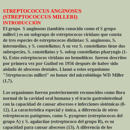
STREPTOCOCCUS ANGINOSUS
(STREPTOCOCCUS MILLERI)
INTRODUCCIÓN
El grupo S anginosus (también conocido como el S grupo
milleri ) es un subgrupo de estreptococos viridans que consta
de tres especies de estreptococos distintas: S. anginosus, S.
intermedius, y S. constellatus; A su vez S. constellatus tiene dos
subespecies, S. constellatus y S. subsp constellatus pharyngis (1-
6). Estos estreptococos viridans no hemolíticos fueron descritos
por primera vez por Guthof en 1956 después de haber sido
aislado de abscesos dentales. Llamó a estos organismos
"Streptococcus milleri" en honor del microbiólogo WD Miller
(1,7).
Los organismos fueron posteriormente reconocidos como flora
normal de la cavidad oral humana y el tracto gastrointestinal
con la capacidad de causar abscesos e infecciones sistémicas (8-
12). La característica especial y única, a diferencia de otros
estreptococos patógenos, como S. pyogenes (estreptococos del
grupo A) y S. agalactiae (estreptococo del grupo B), es su
capacidad para causar abscesos (13). A diferencia de los