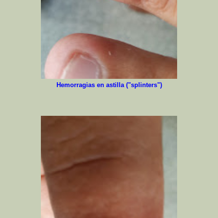
Hemorragias en astilla ("splinters")