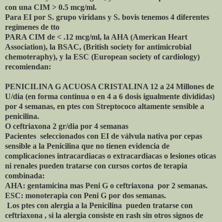
con una CIM > 0.5 mcg/ml.
Para EI por S. grupo viridans y S. bovis tenemos 4 diferentes
regímenes de tto
PARA CIM de < .12 mcg/ml, la AHA (American Heart
Association), la BSAC, (British society for antimicrobial
chemoteraphy), y la ESC (European society of cardiology)
recomiendan:
PENICILINA G ACUOSA CRISTALINA 12 a 24 Millones de
U/dia (en forma continua o en 4 a 6 dosis igualmente divididas)
por 4 semanas, en ptes con Streptococo altamente sensible a
penicilina.
O ceftriaxona 2 gr/dia por 4 semanas
Pacientes seleccionados con EI de válvula nativa por cepas
sensible a la Penicilina que no tienen evidencia de
complicaciones intracardiacas o extracardiacas o lesiones oticas
ni renales pueden tratarse con cursos cortos de terapia
combinada:
AHA: gentamicina mas Peni G o ceftriaxona por 2 semanas.
ESC: monoterapia con Peni G por dos semanas.
Los ptes con alergia a la Penicilina pueden tratarse con
ceftriaxona , si la alergia consiste en rash sin otros signos de