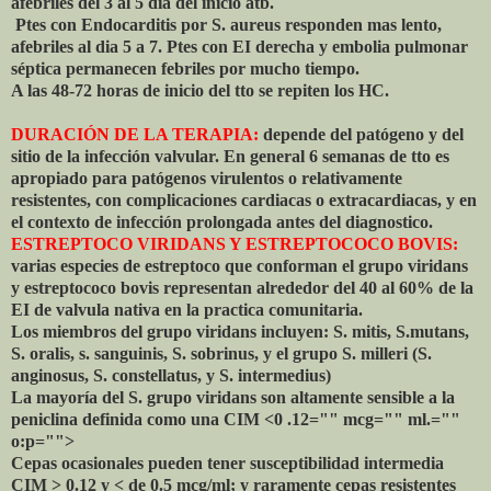
afebriles del 3 al 5 dia del inicio atb.
Ptes con Endocarditis por S. aureus responden mas lento,
afebriles al dia 5 a 7. Ptes con EI derecha y embolia pulmonar
séptica permanecen febriles por mucho tiempo.
A las 48-72 horas de inicio del tto se repiten los HC.
DURACIÓN DE LA TERAPIA:
depende del patógeno y del
sitio de la infección valvular. En general 6 semanas de tto es
apropiado para patógenos virulentos o relativamente
resistentes, con complicaciones cardiacas o extracardiacas, y en
el contexto de infección prolongada antes del diagnostico.
ESTREPTOCO VIRIDANS Y ESTREPTOCOCO BOVIS:
varias especies de estreptoco que conforman el grupo viridans
y estreptococo bovis representan alrededor del 40 al 60% de la
EI de valvula nativa en la practica comunitaria.
Los miembros del grupo viridans incluyen: S. mitis, S.mutans,
S. oralis, s. sanguinis, S. sobrinus, y el grupo S. milleri (S.
anginosus, S. constellatus, y S. intermedius)
La mayoría del S. grupo viridans son altamente sensible a la
peniclina definida como una CIM <0 .12="" mcg="" ml.=""
o:p="">
Cepas ocasionales pueden tener susceptibilidad intermedia
CIM > 0.12 y < de 0.5 mcg/ml; y raramente cepas resistentes