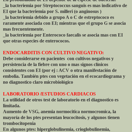
_la bacteriemia por Streptococcus sanguis es mas indicativo de
EI que la bacteriemia por S. milleri (o anginosus )
_la bacteriemia debido a grupo A o C de estreptococo es
raramente asociada con EI; mientras que el grupo G se asocia
mas frecuentemente.
_la bacteriemia por Enterococo faecalis se asocia mas con EI
que otras especies de enterococos.
ENDOCARDITIS CON CULTIVO NEGATIVO:
Debe considerarse en pacientes con cultivos negativos y
persistencia de la fiebre con uno o mas signos clínicos
consistentes con EI (por ej : ACV o otra manifestación de
embolia. También ptes con vegetación en el ecocardiograma y
no diagnostico claro microbiológico
LABORATORIO /ESTUDIOS CARDIACOS
La utilidad de otros test de laboratorio en el diagnostico es
limitada.
Aumento de VSG, anemia normocitica normocromica, la
mayoría de los ptes presentan leucocitosis, y algunos tienen
trombocitopenia
En algunos ptes: hiperglobulinemia, crioglobulinemia,