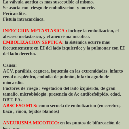
La válvula aortica es mas susceptible al mismo.
Se asocia con riesgo de embolizacion y muerte.
Pericarditis.
Fistula intracardiaca.
INFECCION METASTASICA :
incluye la embolizacion, el
absceso metastasico, y el aneurisma micotico.
EMBOLIZACION SEPTICA:
la sistémica ocurre mas
frecuentemente en EI del lado izquierdo; y la pulmonar con EI
del lado derecho.
Causa:
ACV, parálisis, ceguera, isquemia en las extremidades, infarto
renal o esplénico, embolia de pulmón, infarto agudo de
miocardio.
Factores de riesgo : vegetación del lado izquierdo, de gran
tamaño, microbiología, presencia de Ac antifosfolipido, edad,
DBT, FA.
ABSCESO MTS:
como secuela de embolizacion (en cerebro,
bazo , riñón, tejidos blandos)
ANEURISMA MICOTICO:
en los puntos de bifurcación de
los vasos.