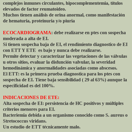
complejos inmunes circulantes, hipocomplementemia, títulos
elevados de factor reumatoideo.
Muchos tienen análisis de orina anormal, como manifestación
de hematuria, proteinuria y/o piuria
ECOCARDIOGRAMA
: debe realizarse en ptes con sospecha
moderada a alta de EI.
Si tienen sospecha baja de EI, el rendimiento diagnostico de EI
con ETT Y ETE es bajo y nunca debe realizarse.
Permite detectar y caracterizar las vegetaciones de las válvulas
u otros sitios, evaluar la disfunción valvular, la severidad
hemodinámica y anormalidades asociadas como abscesos.
El ETT: es la primera prueba diagnostica para los ptes con
sospecha de EI. Tiene baja sensibilidad ( 29 al 63%) aunque la
especificidad es del 100%.
INDICACIONES DE ETE:
Alta sospecha de EI: persistencia de HC positivos y múltiples
criterios menores para EI.
Bacteriemia debida a un organismo conocido como S. aureus o
Stretococcus viridans.
Un estudio de ETT técnicamente malo.