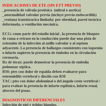
INDICACIONES DE ETE (SIN ETT PREVIO)
_presencia de válvula protésica (mitral o aortica)
_anormalidad valvular previa (incluye previa endocarditis)
_ventana transtoracica limitada: por obesidad, pared torácica
deformada, o ventilación mecánica.
ECG: como parte del estudio inicial , la presencia de bloqueo
de rama o retraso en la conducción puede dar una pista de
extensión de la infección al anillo valvular o al septum
adyacente. La presencia de hallazgos consistentes con isquemia
o infarto sugieren la presencia de émbolos en la circulación
coronaria.
Rx de tórax: puede demostrar la presencia de embolia
pulmonar séptica.
RM: ptes con dolor de espalda deben evaluarse para
osteomielitis vertebral y discitis con RM
TAC: ptes con dolor abdominal o del ángulo costo vertebral :
para evaluar la presencia de infarto esplénico, infarto renal,
absceso del psoas.
DIAGNOSTICOS DIFERENCIALES
Infección de piel y tejidos blandos.