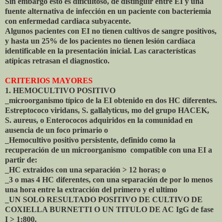
Sin embargo esto es dificultoso, de distinguir entre EI y una
fuente alternativa de infección en un paciente con bacteriemia
con enfermedad cardiaca subyacente.
Algunos pacientes con EI no tienen cultivos de sangre positivos,
y hasta un 25% de los pacientes no tienen lesión cardiaca
identificable en la presentación inicial. Las características
atípicas retrasan el diagnostico.
CRITERIOS MAYORES
1. HEMOCULTIVO POSITIVO
_microorganismo típico de la EI obtenido en dos HC diferentes.
Estreptococo viridans, S. gallalyticus, mo del grupo HACEK,
S. aureus, o Enterococos adquiridos en la comunidad en
ausencia de un foco primario o
_Hemocultivo positivo persistente, definido como la
recuperación de un microorganismo compatible con una EI a
partir de:
_HC extraidos con una separación > 12 horas; o
_3 o mas 4 HC diferentes, con una separación de por lo menos
una hora entre la extracción del primero y el ultimo
_UN SOLO RESULTADO POSITIVO DE CULTIVO DE
COXIELLA BURNETTI O UN TITULO DE AC IgG de fase
I > 1:800.