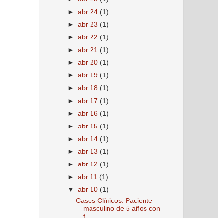
►
abr 24
(1)
►
abr 23
(1)
►
abr 22
(1)
►
abr 21
(1)
►
abr 20
(1)
►
abr 19
(1)
►
abr 18
(1)
►
abr 17
(1)
►
abr 16
(1)
►
abr 15
(1)
►
abr 14
(1)
►
abr 13
(1)
►
abr 12
(1)
►
abr 11
(1)
▼
abr 10
(1)
Casos Clínicos: Paciente
masculino de 5 años con
f...