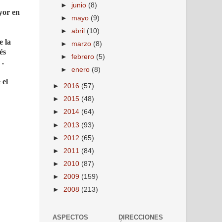
►
junio
(8)
yor en
►
mayo
(9)
►
abril
(10)
e la
►
marzo
(8)
és
►
febrero
(5)
 .
►
enero
(8)
 el
►
2016
(57)
►
2015
(48)
►
2014
(64)
►
2013
(93)
►
2012
(65)
►
2011
(84)
►
2010
(87)
►
2009
(159)
►
2008
(213)
ASPECTOS
DIRECCIONES