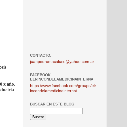
CONTACTO.
juanpedromacaluso@yahoo.com.ar
osis
FACEBOOK.
ELRINCONDELAMEDICINAINTERNA
0 x año.
https://www.facebook.com/groups/elr
duciría
incondelamedicinainterna/
BUSCAR EN ESTE BLOG