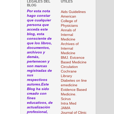
LEGALES DEL
ÚTILES
BLOG
Por esta nota
Aids Guidelines
hago constar
American
que cualquier
College of
persona que
Physicians
acceda este
Annals of
blog, esta
Internal
consciente de
Medicine
que los libros,
Archives of
documentos,
Internal
archivos y
Medicine
demás,
BMJ. Evicence
pertenecen y
Based Medicine
son marcas
Circulation
registradas de
Cochrane
sus
Library
respectivos
Diabetes on line
autores.Este
emedicine
Blog ha sido
Evidence Based
creado con
Medicine.
fines
Scirus
educativos, de
Intra Med
actualización
JAMA
profesional,
Journal of Clinic