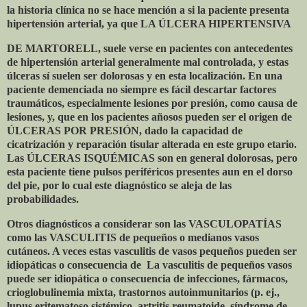
la historia clínica no se hace mención a si la paciente presenta
hipertensión arterial, ya que LA ÚLCERA HIPERTENSIVA
DE MARTORELL, suele verse en pacientes con antecedentes
de hipertensión arterial generalmente mal controlada, y estas
úlceras sí suelen ser dolorosas y en esta localización. En una
paciente demenciada no siempre es fácil descartar factores
traumáticos, especialmente lesiones por presión, como causa de
lesiones, y, que en los pacientes añosos pueden ser el origen de
ÚLCERAS POR PRESIÓN, dado la capacidad de
cicatrización y reparación tisular alterada en este grupo etario.
Las ÚLCERAS ISQUÉMICAS son en general dolorosas, pero
esta paciente tiene pulsos periféricos presentes aun en el dorso
del pie, por lo cual este diagnóstico se aleja de las
probabilidades.
Otros diagnósticos a considerar son las VASCULOPATÍAS
como las VASCULITIS de pequeños o medianos vasos
cutáneos. A veces estas vasculitis de vasos pequeños pueden ser
idiopáticas o consecuencia de
La vasculitis de pequeños vasos
puede ser idiopática o consecuencia de infecciones, fármacos,
crioglobulinemia mixta, trastornos autoinmunitarios (p. ej.,
lupus eritematoso sistémico, artritis reumatoide, síndrome de