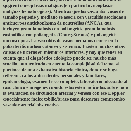
sjögren) o neoplasias malignas (en particular, neoplasias
malignas hematológicas). Mientras que las vasculitis
vasos de
tamaño pequeño y mediano se asocia con vasculitis asociadas a
anticuerpos anticitoplasma de neutrófilos (ANCA), que
incluyen granulomatosis con poliangeítis, granulomatosis
eosinofílica con poliangeítis (Churg-Strauss) y poliangeítis
microscópica. La vasculitis de vasos medianos ocurre en la
poliarteritis nudosa cutánea y sistémica. Existen muchas otras
causas de úlceras en miembros inferiores, y hay que tener en
cuenta que el diagnóstico etiológico puede ser mucho más
sencillo, aun teniendo en cuenta la complejidad del tema, si
partimos de una exhaustiva historia clínica, donde se haga
referencia a los antecedentes personales y familiares,
epidemiología, examen físico completo, laboratorio adecuado al
caso clínico e imágenes cuando estas estén indicadas, sobre todo
la evaluación de circulación arterial y venosa con eco Doppler,
especialmente índice tobillo/brazo para descartar compromiso
vascular arterial obstructivo..