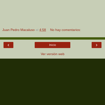
Juan Pedro Macaluso
at
4:58
No hay comentarios:
‹
›
Inicio
Ver versión web