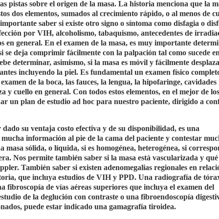
s pistas sobre el origen de la masa. La historia menciona que la m
tos dos elementos, sumados al crecimiento rápido, o al menos de c
portante saber si existe otro signo o síntoma como disfagia o disf
nfección por VIH, alcoholismo, tabaquismo, antecedentes de irradia
cos en general. En el examen de la masa, es muy importante determi
, si se deja comprimir fácilmente con la palpación tal como sucede en
ebe determinar, asimismo, si la masa es móvil y fácilmente desplazab
ndantes incluyendo la piel. Es fundamental un examen físico complet
 examen de la boca, las fauces, la lengua, la hipofaringe, cavidades 
 y cuello en general. Con todos estos elementos, en el mejor de los
ñar un plan de estudio ad hoc para nuestro paciente, dirigido a con
dado su ventaja costo efectiva y de su disponibilidad, es una
 mucha información al pie de la cama del paciente y contestar muc
a masa sólida, o líquida, si es homogénea, heterogénea, si corresp
étera. Nos permite también saber si la masa está vascularizada y qué
pler. También saber si existen adenomegalias regionales en relaci
atoria, que incluya estudios de VIH y PPD. Una radiografía de tóra
a fibroscopía de vías aéreas superiores que incluya el examen del
 estudio de la deglución con contraste o una fibroendoscopía digesti
onados, puede estar indicado una gamagrafía tiroidea.