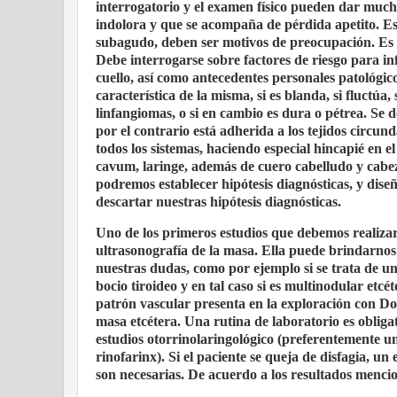
interrogatorio y el examen físico pueden dar mucha
indolora y que se acompaña de pérdida apetito. Es
subagudo, deben ser motivos de preocupación. Es im
Debe interrogarse sobre factores de riesgo para i
cuello, así como antecedentes personales patológi
característica de la misma, si es blanda, si fluctúa
linfangiomas, o si en cambio es dura o pétrea. Se d
por el contrario está adherida a los tejidos circu
todos los sistemas, haciendo especial hincapié en el
cavum, laringe, además de cuero cabelludo y cabeza
podremos establecer hipótesis diagnósticas, y dise
descartar nuestras hipótesis diagnósticas.
Uno de los primeros estudios que debemos realizar 
ultrasonografía de la masa. Ella puede brindarnos
nuestras dudas, como por ejemplo si se trata de un
bocio tiroideo y en tal caso si es multinodular etc
patrón vascular presenta en la exploración con Dop
masa etcétera. Una rutina de laboratorio es oblig
estudios otorrinolaringológico (preferentemente un
rinofarinx). Si el paciente se queja de disfagia, un
son necesarias. De acuerdo a los resultados menci