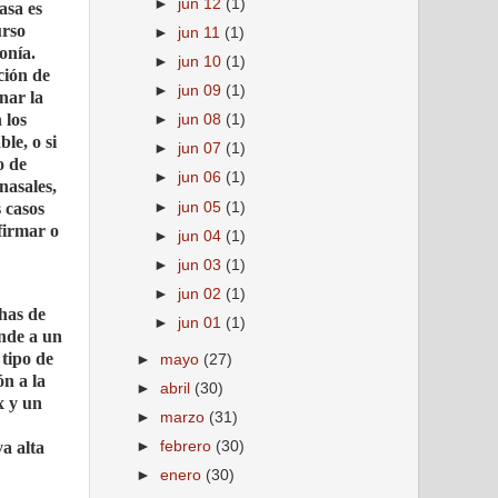
►
jun 12
(1)
asa es
urso
►
jun 11
(1)
onía.
►
jun 10
(1)
ción de
►
jun 09
(1)
nar la
 los
►
jun 08
(1)
le, o si
►
jun 07
(1)
o de
►
jun 06
(1)
nasales,
►
jun 05
(1)
 casos
firmar o
►
jun 04
(1)
►
jun 03
(1)
►
jun 02
(1)
has de
►
jun 01
(1)
onde a un
 tipo de
►
mayo
(27)
ón a la
►
abril
(30)
x y un
►
marzo
(31)
va alta
►
febrero
(30)
►
enero
(30)