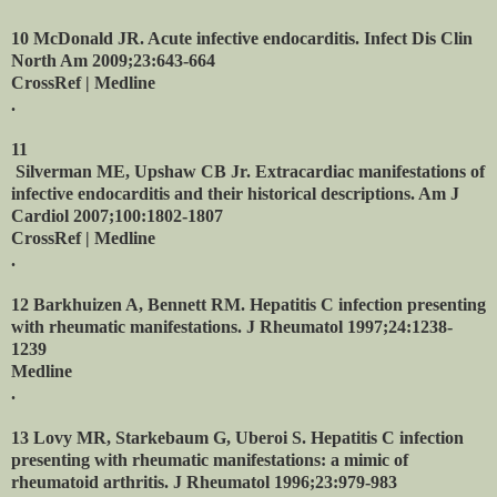
10 McDonald JR. Acute infective endocarditis. Infect Dis Clin
North Am 2009;23:643-664
CrossRef | Medline
.
11
Silverman ME, Upshaw CB Jr. Extracardiac manifestations of
infective endocarditis and their historical descriptions. Am J
Cardiol 2007;100:1802-1807
CrossRef | Medline
.
12 Barkhuizen A, Bennett RM. Hepatitis C infection presenting
with rheumatic manifestations. J Rheumatol 1997;24:1238-
1239
Medline
.
13 Lovy MR, Starkebaum G, Uberoi S. Hepatitis C infection
presenting with rheumatic manifestations: a mimic of
rheumatoid arthritis. J Rheumatol 1996;23:979-983