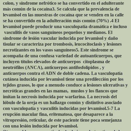
colon, y síndrome nefrótico se ha convertido en el adulterante
más común de la cocaína3. Se calcula que la prevalencia de
levamisol en las muestras de cocaína que se venden en la calle
se ha convertido en la adulteración más común (70%) .4 El
levamisol puede producir una vasculopatía dramática e incluso
vasculitis de vasos sanguíneos pequeños y medianos. El
síndrome de lesión vascular inducida por levamisol y daño
tisular se caracteriza por trombosis, leucocitoclasis y lesiones
necrotizantes en los vasos sanguíneos5. Este síndrome se
acompaña de una confusa variedad de autoanticuerpos, que
incluyen títulos elevados de anticuerpos
citoplasma de
neutrófilos (ANCA), anticuerpos antifosfolípidos , y
anticuerpos contra el ADN de doble cadena. La vasculopatía
cutánea inducida por levamisol tiene una predilección por los
tejidos grasos, lo que a menudo conduce a lesiones ulcerativas y
necróticas grandes en las mamas,
muslos y los flancos que
imitan la necrosis inducida por warfarina. La necrosis del
lóbulo de la oreja es un hallazgo común y distintivo asociado
con vasculopatía y vasculitis inducidas por levamisol.5-7 La
erupción macular fina, eritematosa, que desaparece a la
vitropresión, reticular, de este paciente tiene poca semejanza
con una lesión inducida por levamisol.