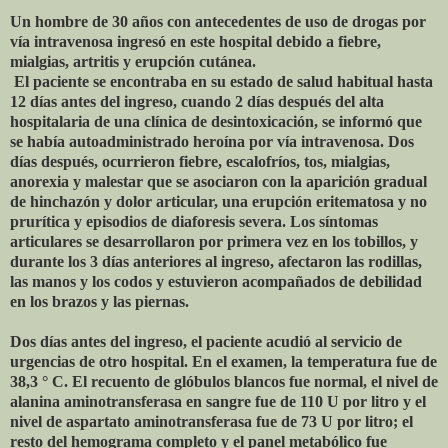
Un hombre de 30 años con antecedentes de uso de drogas por
vía intravenosa ingresó en este hospital debido a fiebre,
mialgias, artritis y erupción cutánea.
El paciente se encontraba en su estado de salud habitual hasta
12 días antes del ingreso, cuando 2 días después del alta
hospitalaria de una clínica de desintoxicación, se informó que
se había autoadministrado heroína por vía intravenosa. Dos
días después, ocurrieron fiebre, escalofríos, tos, mialgias,
anorexia y malestar que se asociaron con la aparición gradual
de hinchazón y dolor articular, una erupción eritematosa y no
prurítica y episodios de diaforesis severa. Los síntomas
articulares se desarrollaron por primera vez en los tobillos, y
durante los 3 días anteriores al ingreso, afectaron las rodillas,
las manos y los codos y estuvieron acompañados de debilidad
en los brazos y las piernas.
Dos días antes del ingreso, el paciente acudió al servicio de
urgencias de otro hospital. En el examen, la temperatura fue de
38,3 ° C. El recuento de glóbulos blancos fue normal, el nivel de
alanina aminotransferasa en sangre fue de 110 U por litro y el
nivel de aspartato aminotransferasa fue de 73 U por litro; el
resto del hemograma completo y el panel metabólico fue