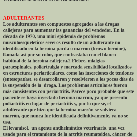
ADULTERANTES
Los adulterantes son compuestos agregados a las drogas
callejeras para aumentar las ganancias del vendedor. En la
década de 1970, una mini-epidemia de problemas
musculoesqueléticos severos resultó de un adulterante no
identificado en la heroína parda o marrón (brown heroine),
llamada así por su color, que contrastaba con el blanco
habitual de la heroína callejera.2 Fiebre, mialgias
paraespinales, poliartralgia y marcada sensibilidad localizados
en estructuras periarticulares, como las inserciones de tendones
(entesopatías), se desarrollaron y resolvieron a los pocos días de
la suspensión de la
droga. Los problemas articulares fueron
más consistentes con periartritis. Parece poco probable que este
paciente se haya inyectado heroína marrón, ya que presentó
poliartritis en lugar de periartritis y, por lo que sé, el
adulterante que hizo que la heroína marrón se volviera
marrón, que nunca fue identificada definitivamente, ya no se
usa.
El levamisol,
un agente antihelmíntico veterinario, una vez
usado para el tratamiento de la artritis reumatoidea, cáncer de