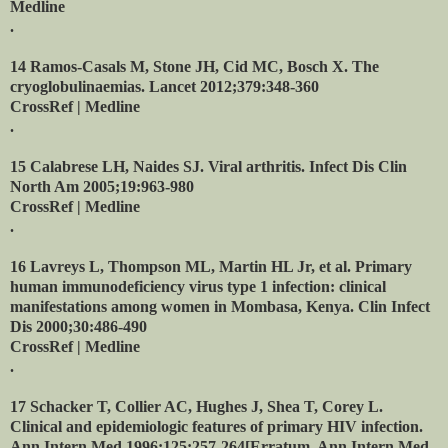
Medline
.
14 Ramos-Casals M, Stone JH, Cid MC, Bosch X. The
cryoglobulinaemias. Lancet 2012;379:348-360
CrossRef | Medline
.
15 Calabrese LH, Naides SJ. Viral arthritis. Infect Dis Clin
North Am 2005;19:963-980
CrossRef | Medline
.
16 Lavreys L, Thompson ML, Martin HL Jr, et al. Primary
human immunodeficiency virus type 1 infection: clinical
manifestations among women in Mombasa, Kenya. Clin Infect
Dis 2000;30:486-490
CrossRef | Medline
.
17 Schacker T, Collier AC, Hughes J, Shea T, Corey L.
Clinical and epidemiologic features of primary HIV infection.
Ann Intern Med 1996;125:257-264[Erratum, Ann Intern Med