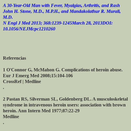
A 30-Year-Old Man with Fever, Myalgias, Arthritis, and Rash
John H. Stone, M.D., M.P.H., and Mandakolathur R. Murali,
M.D.
N Engl J Med 2013; 368:1239-1245March 28, 2013DOI:
10.1056/NEJMcpc1210260
Referencias
1 O'Connor G, McMahon G. Complications of heroin abuse.
Eur J Emerg Med 2008;15:104-106
CrossRef | Medline
.
2 Pastan RS, Silverman SL, Goldenberg DL. A musculoskeletal
syndrome in intravenous heroin users: association with brown
heroin. Ann Intern Med 1977;87:22-29
Medline
.