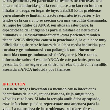
Otros problemas, en particular las lesiones destructivas de la
línea media inducidas por la cocaína, se asocian con fumar o
inhalar la droga, en lugar de inyectarla.8,9 Estos problemas
generalmente se limitan al tracto respiratorio superior y los
tejidos de la cara y no se asocian con una vasculitis diseminada.
Aunque los títulos de ANCA son altos en estos casos, la
especificidad del antígeno es para la elastasa de neutrófilos
humanos.8,9 Desafortunadamente, estos pacientes también
tienen ANCA dirigidos contra la proteinasa 3, lo que hace muy
difícil distinguir entre lesiones de la
línea media inducidas por
cocaína y granulomatosis con poliangitis (anteriormente
conocida como granulomatosis de Wegener ). No estamos
informados sobre el estado ANCA de este paciente, pero su
presentación no sugiere un síndrome relacionado con vasculitis
asociada a ANCA inducida por fármacos.
INFECCIÓN
El uso de drogas inyectables a menudo causa infecciones
bacterianas de la piel, tejidos blandos, flujo sanguíneo y
válvulas cardíacas. Si falta la terapia antibiótica apropiada,
estas infecciones pueden representar una amenaza para la
vida. La naturaleza de los problemas articulares de este