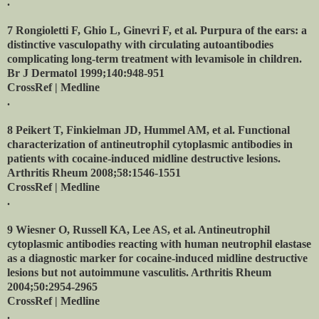
.
7 Rongioletti F, Ghio L, Ginevri F, et al. Purpura of the ears: a
distinctive vasculopathy with circulating autoantibodies
complicating long-term treatment with levamisole in children.
Br J Dermatol 1999;140:948-951
CrossRef | Medline
.
8 Peikert T, Finkielman JD, Hummel AM, et al. Functional
characterization of antineutrophil cytoplasmic antibodies in
patients with cocaine-induced midline destructive lesions.
Arthritis Rheum 2008;58:1546-1551
CrossRef | Medline
.
9 Wiesner O, Russell KA, Lee AS, et al. Antineutrophil
cytoplasmic antibodies reacting with human neutrophil elastase
as a diagnostic marker for cocaine-induced midline destructive
lesions but not autoimmune vasculitis. Arthritis Rheum
2004;50:2954-2965
CrossRef | Medline
.