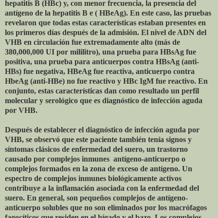
hepatitis B (HBc) y, con menor frecuencia, la presencia del
antígeno de la hepatitis B e ( HBeAg). En este caso, las pruebas
revelaron que todas estas características estaban presentes en
los primeros días después de la admisión. El nivel de ADN del
VHB en circulación fue extremadamente alto (más de
380,000,000 UI por mililitro), una prueba para HBsAg fue
positiva, una prueba para anticuerpos contra HBsAg (anti-
HBs) fue negativa, HBeAg fue reactiva, anticuerpo contra
HbeAg (anti-HBe) no fue reactivo y HBc IgM fue reactivo. En
conjunto, estas características dan como resultado un perfil
molecular y serológico que es diagnóstico de infección aguda
por VHB.
Después de establecer el diagnóstico de infección aguda por
VHB, se observó que este paciente también tenía signos y
síntomas clásicos de enfermedad del suero, un trastorno
causado por complejos inmunes
antígeno-anticuerpo o
complejos formados en la zona de exceso de antígeno. Un
espectro de complejos inmunes biológicamente activos
contribuye a la inflamación asociada con la enfermedad del
suero. En general, son pequeños complejos de antígeno-
anticuerpo solubles que no son eliminados por los macrófagos
fagocíticos que residen en el hígado y el bazo. Los complejos