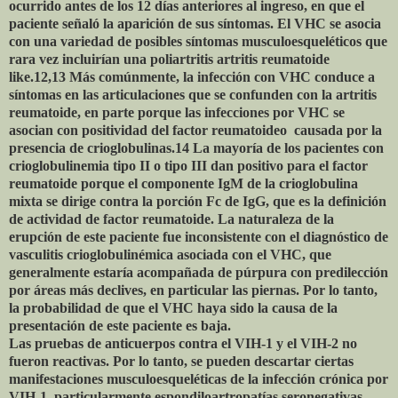
ocurrido antes de los 12 días anteriores al ingreso, en que el
paciente señaló la aparición de sus síntomas. El VHC se asocia
con una variedad de posibles síntomas musculoesqueléticos que
rara vez incluirían una poliartritis artritis reumatoide
like.12,13 Más comúnmente, la infección con VHC conduce a
síntomas en las articulaciones que se confunden con la artritis
reumatoide, en parte porque las infecciones por VHC se
asocian con positividad del factor reumatoideo
causada por la
presencia de crioglobulinas.14 La mayoría de los pacientes con
crioglobulinemia tipo II o tipo III dan positivo para el factor
reumatoide porque el componente IgM de la crioglobulina
mixta se dirige contra la porción Fc de IgG, que es la definición
de actividad de factor reumatoide. La naturaleza de la
erupción de este paciente fue inconsistente con el diagnóstico de
vasculitis crioglobulinémica asociada con el VHC, que
generalmente estaría acompañada de púrpura con predilección
por áreas más declives, en particular las piernas. Por lo tanto,
la probabilidad de que el VHC haya sido la causa de la
presentación de este paciente es baja.
Las pruebas de anticuerpos contra el VIH-1 y el VIH-2 no
fueron reactivas. Por lo tanto, se pueden descartar ciertas
manifestaciones musculoesqueléticas de la infección crónica por
VIH-1, particularmente espondiloartropatías seronegativas