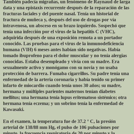
También padecía migrañas, un fenómeno de Raynaud de larga
data y una epistaxis recurrente después de la reparación de las
fracturas faciales y del puente nasal. Tenía un historial de
fractura de muñeca y, después del uso de drogas por vía
intravenosa, un absceso en su brazo izquierdo. Sospechó que
tenía una infección por el virus de la hepatitis C (VHC),
adquirida después de una exposición remota a un portador
conocido. Las pruebas para el virus de la inmunodeficiencia
humana (VIH) 6 meses antes habían sido negativas. Había
tomado ibuprofeno para el dolor muscular y no tenía alergias
conocidas. Estaba desempleado y vivía con su madre. Era
sexualmente activo y monógamo con su novia y no usaba
protección de barrera. Fumaba cigarrillos. Su padre tenía una
enfermedad de la arteria coronaria y había tenido su primer
infarto de miocardio cuando tenía unos 30 años; su madre,
hermana y múltiples parientes maternos tenían diabetes
mellitus; una hermana tenía lupus eritematoso sistémico; otra
hermana tenía eczema; y un sobrino tenía la enfermedad de
Kawasaki.
En el examen, la temperatura fue de 37.2 ° C, la presión
arterial de 138/88 mm Hg, el pulso de 106 pulsaciones por
minuto, la frecuencia respiratoria de 20 por minuto y la