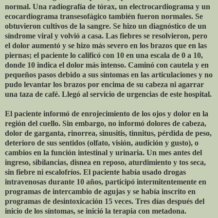
normal. Una radiografía de tórax, un electrocardiograma y un
ecocardiograma transesofágico también fueron normales. Se
obtuvieron cultivos de la sangre. Se hizo un diagnóstico de un
síndrome viral y volvió a casa. Las fiebres se resolvieron, pero
el dolor aumentó y se hizo más severo en los brazos que en las
piernas; el paciente lo calificó con 10 en una escala de 0 a 10,
donde 10 indica el dolor más intenso. Caminó con cautela y en
pequeños pasos debido a sus síntomas en las articulaciones y no
pudo levantar los brazos por encima de su cabeza ni agarrar
una taza de café. Llegó al servicio de urgencias de este hospital.
El paciente informó de enrojecimiento de los ojos y dolor en la
región del cuello. Sin embargo, no informó dolores de cabeza,
dolor de garganta, rinorrea, sinusitis, tinnitus, pérdida de peso,
deterioro de sus sentidos (olfato, visión, audición y gusto), o
cambios en la función intestinal y urinaria. Un mes antes del
ingreso, sibilancias, disnea en reposo, aturdimiento y tos seca,
sin fiebre ni escalofríos. El paciente había usado drogas
intravenosas durante 10 años, participó intermitentemente en
programas de intercambio de agujas y se había inscrito en
programas de desintoxicación 15 veces. Tres días después del
inicio de los síntomas, se inició la terapia con metadona.