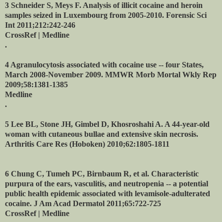
3 Schneider S, Meys F. Analysis of illicit cocaine and heroin
samples seized in Luxembourg from 2005-2010. Forensic Sci
Int 2011;212:242-246
CrossRef | Medline
.
4 Agranulocytosis associated with cocaine use -- four States,
March 2008-November 2009. MMWR Morb Mortal Wkly Rep
2009;58:1381-1385
Medline
.
5 Lee BL, Stone JH, Gimbel D, Khosroshahi A. A 44-year-old
woman with cutaneous bullae and extensive skin necrosis.
Arthritis Care Res (Hoboken) 2010;62:1805-1811
6 Chung C, Tumeh PC, Birnbaum R, et al. Characteristic
purpura of the ears, vasculitis, and neutropenia -- a potential
public health epidemic associated with levamisole-adulterated
cocaine. J Am Acad Dermatol 2011;65:722-725
CrossRef | Medline