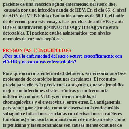
paciente de una reacción aguda enfermedad del suero like,
causada por una infección aguda de HBV. En el día 65, el nivel
de ADN del VHB había disminuido a menos de 60 UI, el límite
de detección para este ensayo. Las pruebas de anti-HBs y anti-
HBe se mantuvieron positivas; HBsAg y HBeAg ya no eran
detectables. El paciente estaba asintomático, con niveles
normales de enzimas hepáticas.
PREGUNTAS
E INQUIETUDES
¿Por qué la enfermedad del suero ocurre específicamente con
el VHB y no con otras enfermedades?
Para que ocurra la enfermedad del suero, es necesaria una fase
prolongada de complejos inmunes circulantes. El requisito
previo para ello es la persistencia antigénica, que se ejemplifica
mejor con infecciones virales crónicas y con frecuencia
indolentes, como el VHB y, en menor medida, el
citomegalovirus y el enterovirus, entre otros. La antigenemia
persistente (por ejemplo, como se observa en la endocarditis
subaguda e infecciones asociadas con derivaciones o catéteres
tunelizados) e incluso la administración de medicamentos como
la penicilina y las sulfonamidas son causas menos comunes de