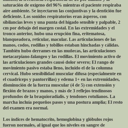
saturación de oxígeno del 96% mientras el paciente respiraba
aire ambiente. Se inyectaron las conjuntivas y la dentición fue
deficiente. Los sonidos respiratorios eran ásperos, con
sibilancias leves y una punta del hígado sensible y palpable, 2
cm por debajo del margen costal. En las extremidades y el
tronco anterior, hubo una erupción fina, eritematosa,
blanqueadora, reticular, macular. Las articulaciones de las
manos, codos, rodillas y tobillos estaban hinchadas y cálidas.
También hubo derrames en las muñecas, las articulaciones
metacarpiano-falangeo y las rodillas. El movimiento activo de
las articulaciones grandes causó dolor severo; El rango de
movimiento pasivo estaba lleno, incluido el de la columna
cervical. Hubo sensibilidad muscular difusa (especialmente en
el cuadriceps y pantorrillas) y edema 1+ en las extremidades,
disminución de la fuerza muscular (4 de 5) con extensión y
flexión de brazos y manos, y más de 3 reflejos tendinosos
profundos de la braquioradialis. y tendones rotulianos. La
marcha incluía pequeños pasos y una postura amplia; El resto
del examen era normal.
Los índices de hematocrito, hemoglobina y glóbulos rojos
fueron normales, al igual que los niveles en sangre de