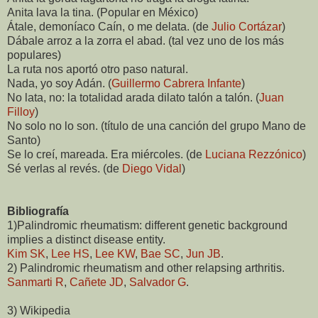
Anita lava la tina. (Popular en México)
Átale, demoníaco Caín, o me delata. (de
Julio Cortázar
)
Dábale arroz a la zorra el abad. (tal vez uno de los más
populares)
La ruta nos aportó otro paso natural.
Nada, yo soy Adán. (
Guillermo Cabrera Infante
)
No lata, no: la totalidad arada dilato talón a talón. (
Juan
Filloy
)
No solo no lo son. (título de una canción del grupo Mano de
Santo)
Se lo creí, mareada. Era miércoles. (de
Luciana Rezzónico
)
Sé verlas al revés. (de
Diego Vidal
)
Bibliografía
1)Palindromic rheumatism: different genetic background
implies a distinct disease entity.
Kim SK
,
Lee HS
,
Lee KW
,
Bae SC
,
Jun JB
.
2) Palindromic rheumatism and other relapsing arthritis.
Sanmarti R
,
Cañete JD
,
Salvador G
.
3) Wikipedia