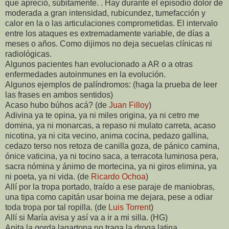
que apreció, súbitamente. . Hay durante el episodio dolor de
moderada a gran intensidad, rubicundez, tumefacción y
calor en la o las articulaciones comprometidas. El intervalo
entre los ataques es extremadamente variable, de días a
meses o años. Como dijimos no deja secuelas clínicas ni
radiológicas.
Algunos pacientes han evolucionado a AR o a otras
enfermedades autoinmunes en la evolución.
Algunos ejemplos de palíndromos: (haga la prueba de leer
las frases en ambos sentidos)
Acaso hubo búhos acá? (de
Juan Filloy
)
Adivina ya te opina, ya ni miles origina, ya ni cetro me
domina, ya ni monarcas, a repaso ni mulato carreta, acaso
nicotina, ya ni cita vecino, anima cocina, pedazo gallina,
cedazo terso nos retoza de canilla goza, de pánico camina,
ónice vaticina, ya ni tocino saca, a terracota luminosa pera,
sacra nómina y ánimo de mortecina, ya ni giros elimina, ya
ni poeta, ya ni vida. (de
Ricardo Ochoa
)
Allí por la tropa portado, traído a ese paraje de maniobras,
una tipa como capitán usar boina me dejara, pese a odiar
toda tropa por tal ropilla. (de
Luis Torrent
)
Allí si María avisa y así va a ir a mi silla. (HG)
Anita la gorda lagartona no traga la droga latina.