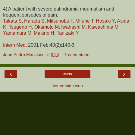
4) A patient with severe palindromic rheumatism and
frequent episodes of pain.
Takata S
,
Harada S
,
Mitsunobu F
,
Mifune T
,
Hosaki Y
,
Asida
K
,
Tsugeno H
,
Okamoto M
,
Iwahashi M
,
Kawashima M
,
Yamamura M
,
Makino H
,
Tanizaki Y
.
Intern Med.
2001 Feb;40(2):140-3
Juan Pedro Macaluso
at
6:24
1 comentario:
‹
›
Inicio
Ver versión web