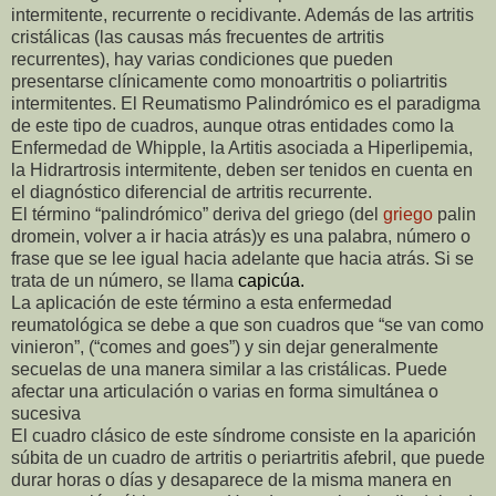
intermitente, recurrente o recidivante. Además de las artritis
cristálicas (las causas más frecuentes de artritis
recurrentes), hay varias condiciones que pueden
presentarse clínicamente como monoartritis o poliartritis
intermitentes. El Reumatismo Palindrómico es el paradigma
de este tipo de cuadros, aunque otras entidades como la
Enfermedad de Whipple, la Artitis asociada a Hiperlipemia,
la Hidrartrosis intermitente, deben ser tenidos en cuenta en
el diagnóstico diferencial de artritis recurrente.
El término “palindrómico” deriva del griego (del
griego
palin
dromein, volver a ir hacia atrás)y es una palabra, número o
frase que se lee igual hacia adelante que hacia atrás. Si se
trata de un número, se llama
capicúa
.
La aplicación de este término a esta enfermedad
reumatológica se debe a que son cuadros que “se van como
vinieron”, (“comes and goes”) y sin dejar generalmente
secuelas de una manera similar a las cristálicas. Puede
afectar una articulación o varias en forma simultánea o
sucesiva
El cuadro clásico de este síndrome consiste en la aparición
súbita de un cuadro de artritis o periartritis afebril, que puede
durar horas o días y desaparece de la misma manera en