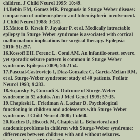
children. J Child Neurol 1995; 10:49.
14.Bebin EM, Gomez MR. Prognosis in Sturge-Weber disease:
comparison of unihemispheric and bihemispheric involvement.
J Child Neurol 1988; 3:181.
15.Maton B, Krsek P, Jayakar P, et al. Medically intractable
epilepsy in Sturge-Weber syndrome is associated with cortical
malformation: implications for surgical therapy. Epilepsia
2010; 51:257.
16.Kossoff EH, Ferenc L, Comi AM. An infantile-onset, severe,
yet sporadic seizure pattern is common in Sturge-Weber
syndrome.
Epilepsia 2009; 50:2154.
17.Pascual-Castroviejo I, Díaz-Gonzalez C, García-Melian RM,
et al.
Sturge-Weber syndrome: study of 40 patients. Pediatr
Neurol 1993; 9:283.
18.Sujansky E, Conradi S. Outcome of Sturge-Weber
syndrome in 52 adults. Am J Med Genet 1995; 57:35.
19.Chapieski L, Friedman A, Lachar D. Psychological
functioning in children and adolescents with Sturge-Weber
syndrome. J Child Neurol 2000; 15:660.
20.Raches D, Hiscock M, Chapieski L. Behavioral and
academic problems in children with Sturge-Weber syndrome:
differences between children with and without seizures.