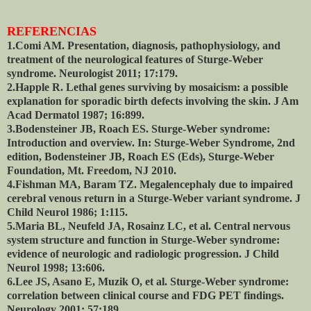
REFERENCIAS
1.Comi AM. Presentation, diagnosis, pathophysiology, and
treatment of the neurological features of Sturge-Weber
syndrome. Neurologist 2011; 17:179.
2.Happle R. Lethal genes surviving by mosaicism: a possible
explanation for sporadic birth defects involving the skin. J Am
Acad Dermatol 1987; 16:899.
3.Bodensteiner JB, Roach ES. Sturge-Weber syndrome:
Introduction and overview. In: Sturge-Weber Syndrome, 2nd
edition, Bodensteiner JB, Roach ES (Eds), Sturge-Weber
Foundation, Mt. Freedom, NJ 2010.
4.Fishman MA, Baram TZ. Megalencephaly due to impaired
cerebral venous return in a Sturge-Weber variant syndrome. J
Child Neurol 1986; 1:115.
5.Maria BL, Neufeld JA, Rosainz LC, et al.
Central nervous
system structure and function in Sturge-Weber syndrome:
evidence of neurologic and radiologic progression.
J Child
Neurol 1998; 13:606.
6.Lee JS, Asano E, Muzik O, et al.
Sturge-Weber syndrome:
correlation between clinical course and FDG PET findings.
Neurology 2001; 57:189.