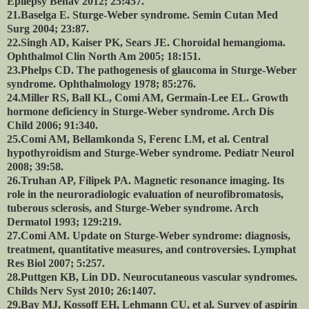
Epilepsy Behav 2012; 25:457.
21.Baselga E. Sturge-Weber syndrome. Semin Cutan Med
Surg 2004; 23:87.
22.Singh AD, Kaiser PK, Sears JE. Choroidal hemangioma.
Ophthalmol Clin North Am 2005; 18:151.
23.Phelps CD. The pathogenesis of glaucoma in Sturge-Weber
syndrome. Ophthalmology 1978; 85:276.
24.Miller RS, Ball KL, Comi AM, Germain-Lee EL. Growth
hormone deficiency in Sturge-Weber syndrome. Arch Dis
Child 2006; 91:340.
25.Comi AM, Bellamkonda S, Ferenc LM, et al. Central
hypothyroidism and Sturge-Weber syndrome. Pediatr Neurol
2008; 39:58.
26.Truhan AP, Filipek PA. Magnetic resonance imaging. Its
role in the neuroradiologic evaluation of neurofibromatosis,
tuberous sclerosis, and Sturge-Weber syndrome. Arch
Dermatol 1993; 129:219.
27.Comi AM. Update on Sturge-Weber syndrome: diagnosis,
treatment, quantitative measures, and controversies. Lymphat
Res Biol 2007; 5:257.
28.Puttgen KB, Lin DD. Neurocutaneous vascular syndromes.
Childs Nerv Syst 2010; 26:1407.
29.Bay MJ, Kossoff EH, Lehmann CU, et al. Survey of aspirin