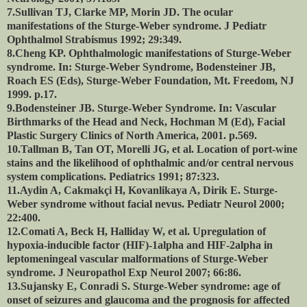
7.Sullivan TJ, Clarke MP, Morin JD. The ocular
manifestations of the Sturge-Weber syndrome. J Pediatr
Ophthalmol Strabismus 1992; 29:349.
8.Cheng KP. Ophthalmologic manifestations of Sturge-Weber
syndrome. In: Sturge-Weber Syndrome, Bodensteiner JB,
Roach ES (Eds), Sturge-Weber Foundation, Mt. Freedom, NJ
1999. p.17.
9.Bodensteiner JB. Sturge-Weber Syndrome. In: Vascular
Birthmarks of the Head and Neck, Hochman M (Ed), Facial
Plastic Surgery Clinics of North America, 2001. p.569.
10.Tallman B, Tan OT, Morelli JG, et al. Location of port-wine
stains and the likelihood of ophthalmic and/or central nervous
system complications. Pediatrics 1991; 87:323.
11.Aydin A, Cakmakçi H, Kovanlikaya A, Dirik E. Sturge-
Weber syndrome without facial nevus. Pediatr Neurol 2000;
22:400.
12.Comati A, Beck H, Halliday W, et al. Upregulation of
hypoxia-inducible factor (HIF)-1alpha and HIF-2alpha in
leptomeningeal vascular malformations of Sturge-Weber
syndrome. J Neuropathol Exp Neurol 2007; 66:86.
13.Sujansky E, Conradi S. Sturge-Weber syndrome: age of
onset of seizures and glaucoma and the prognosis for affected