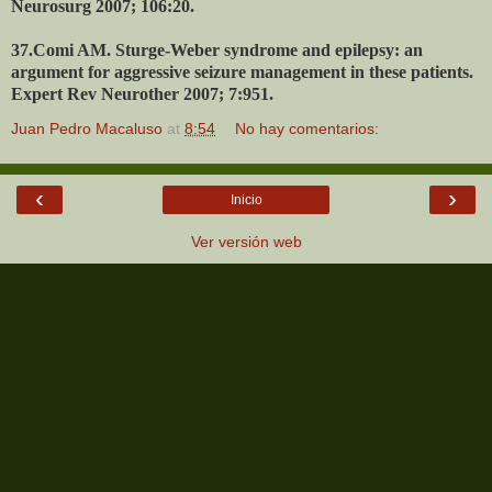
Neurosurg 2007; 106:20.
37.Comi AM. Sturge-Weber syndrome and epilepsy: an
argument for aggressive seizure management in these patients.
Expert Rev Neurother 2007; 7:951.
Juan Pedro Macaluso
at
8:54
No hay comentarios:
‹
›
Inicio
Ver versión web