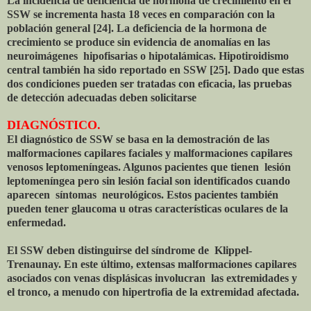
La incidencia de deficiencia de hormona de crecimiento en el
SSW se incrementa hasta 18 veces en comparación con la
población general [24]. La deficiencia de la hormona de
crecimiento se produce sin evidencia de anomalías en las
neuroimágenes hipofisarias o hipotalámicas. Hipotiroidismo
central también ha sido reportado en SSW [25]. Dado que estas
dos condiciones pueden ser tratadas con eficacia, las pruebas
de detección adecuadas deben solicitarse
DIAGNÓSTICO.
El diagnóstico de SSW se basa en la demostración de las
malformaciones capilares faciales y malformaciones capilares
venosos leptomeníngeas. Algunos pacientes que tienen lesión
leptomeníngea pero sin lesión facial son identificados cuando
aparecen síntomas neurológicos. Estos pacientes también
pueden tener glaucoma u otras características oculares de la
enfermedad.
El SSW deben distinguirse del síndrome de Klippel-
Trenaunay. En este último, extensas malformaciones capilares
asociados con venas displásicas involucran las extremidades y
el tronco, a menudo con hipertrofia de la extremidad afectada.