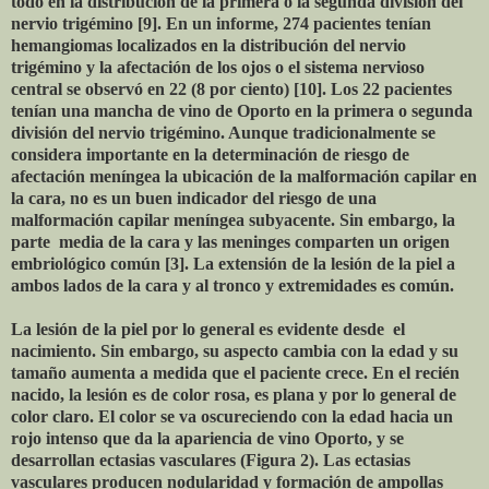
todo en la distribución de la primera o la segunda división del
nervio trigémino [9]. En un informe, 274 pacientes tenían
hemangiomas localizados en la distribución del nervio
trigémino y la afectación de los ojos o el sistema nervioso
central se observó en 22 (8 por ciento) [10]. Los 22 pacientes
tenían una mancha de vino de Oporto en la primera o segunda
división del nervio trigémino. Aunque tradicionalmente se
considera importante en la determinación de riesgo de
afectación meníngea la ubicación de la malformación capilar en
la cara, no es un buen indicador del riesgo de una
malformación capilar meníngea subyacente. Sin embargo, la
parte media de la cara y las meninges comparten un origen
embriológico común [3]. La extensión de la lesión de la piel a
ambos lados de la cara y al tronco y extremidades es común.
La lesión de la piel por lo general es evidente desde el
nacimiento. Sin embargo, su aspecto cambia con la edad y su
tamaño aumenta a medida que el paciente crece. En el recién
nacido, la lesión es de color rosa, es plana y por lo general de
color claro. El color se va oscureciendo con la edad hacia un
rojo intenso que da la apariencia de vino Oporto, y se
desarrollan ectasias vasculares (Figura 2). Las ectasias
vasculares producen nodularidad y formación de ampollas