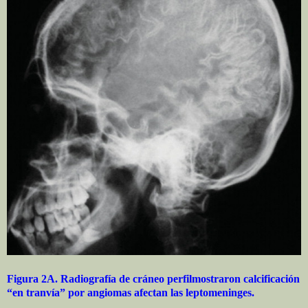
Figura 2A. Radiografía de cráneo perfilmostraron calcificación
“en tranvía” por angiomas afectan las leptomeninges.