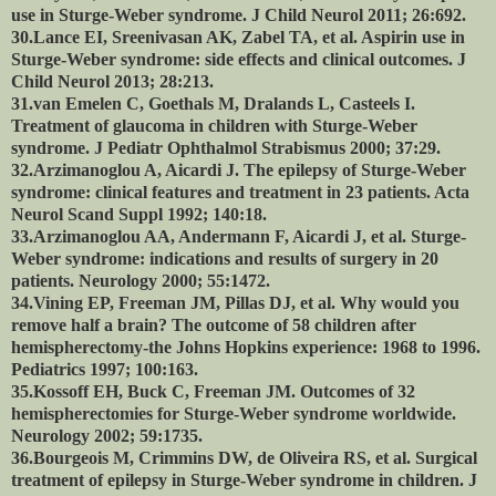
use in Sturge-Weber syndrome. J Child Neurol 2011; 26:692.
30.Lance EI, Sreenivasan AK, Zabel TA, et al. Aspirin use in
Sturge-Weber syndrome: side effects and clinical outcomes. J
Child Neurol 2013; 28:213.
31.van Emelen C, Goethals M, Dralands L, Casteels I.
Treatment of glaucoma in children with Sturge-Weber
syndrome. J Pediatr Ophthalmol Strabismus 2000; 37:29.
32.Arzimanoglou A, Aicardi J. The epilepsy of Sturge-Weber
syndrome: clinical features and treatment in 23 patients. Acta
Neurol Scand Suppl 1992; 140:18.
33.Arzimanoglou AA, Andermann F, Aicardi J, et al. Sturge-
Weber syndrome: indications and results of surgery in 20
patients. Neurology 2000; 55:1472.
34.Vining EP, Freeman JM, Pillas DJ, et al. Why would you
remove half a brain? The outcome of 58 children after
hemispherectomy-the Johns Hopkins experience: 1968 to 1996.
Pediatrics 1997; 100:163.
35.Kossoff EH, Buck C, Freeman JM. Outcomes of 32
hemispherectomies for Sturge-Weber syndrome worldwide.
Neurology 2002; 59:1735.
36.Bourgeois M, Crimmins DW, de Oliveira RS, et al. Surgical
treatment of epilepsy in Sturge-Weber syndrome in children. J