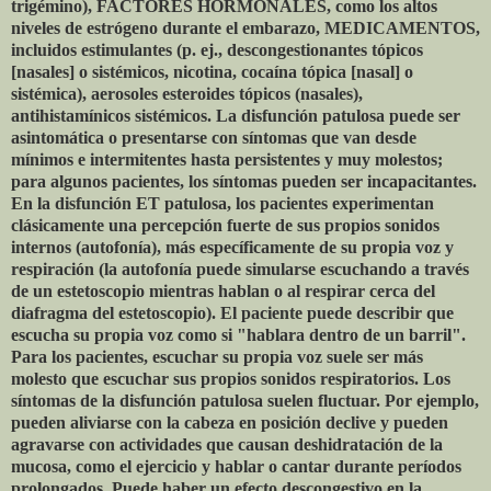
trigémino), FACTORES HORMONALES, como los altos
niveles de estrógeno durante el embarazo, MEDICAMENTOS,
incluidos estimulantes (p. ej., descongestionantes tópicos
[nasales] o sistémicos, nicotina, cocaína tópica [nasal] o
sistémica), aerosoles esteroides tópicos (nasales),
antihistamínicos sistémicos. La disfunción patulosa puede ser
asintomática o presentarse con síntomas que van desde
mínimos e intermitentes hasta persistentes y muy molestos;
para algunos pacientes, los síntomas pueden ser incapacitantes.
En la disfunción ET patulosa, los pacientes experimentan
clásicamente una percepción fuerte de sus propios sonidos
internos (autofonía), más específicamente de su propia voz y
respiración (la autofonía puede simularse escuchando a través
de un estetoscopio mientras hablan o al respirar cerca del
diafragma del estetoscopio). El paciente puede describir que
escucha su propia voz como si "hablara dentro de un barril".
Para los pacientes, escuchar su propia voz suele ser más
molesto que escuchar sus propios sonidos respiratorios. Los
síntomas de la disfunción patulosa suelen fluctuar. Por ejemplo,
pueden aliviarse con la cabeza en posición declive y pueden
agravarse con actividades que causan deshidratación de la
mucosa, como el ejercicio y hablar o cantar durante períodos
prolongados. Puede haber un efecto descongestivo en la