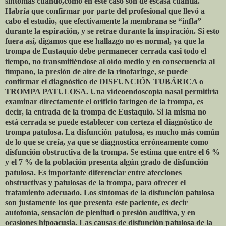
síntomas cuando,como en este caso son de escasa cuantía.
Habría que confirmar por parte del profesional que llevó a
cabo el estudio, que efectivamente la membrana se “infla”
durante la espiración, y se retrae durante la inspiración. Si esto
fuera así, digamos que ese hallazgo no es normal, ya que la
trompa de Eustaquio debe permanecer cerrada casi todo el
tiempo, no transmitiéndose al oído medio y en consecuencia al
tímpano, la presión de aire de la rinofaringe, se puede
confirmar el diagnóstico de DISFUNCIÓN TUBÁRICA o
TROMPA PATULOSA. Una videoendoscopía nasal permitiría
examinar directamente el orificio faríngeo de la trompa, es
decir, la entrada de la trompa de Eustaquio. Si la misma no
está cerrada se puede establecer con certeza el diagnóstico de
trompa patulosa. La disfunción patulosa, es mucho más común
de lo que se creía, ya que se diagnostica erróneamente como
disfunción obstructiva de la trompa. Se estima que entre el 6 %
y el 7 % de la población presenta algún grado de disfunción
patulosa. Es importante diferenciar entre afecciones
obstructivas y patulosas de la trompa, para ofrecer el
tratamiento adecuado. Los síntomas de la disfunción patulosa
son justamente los que presenta este paciente, es decir
autofonía, sensación de plenitud o presión auditiva, y en
ocasiones hipoacusia. Las causas de disfunción patulosa de la