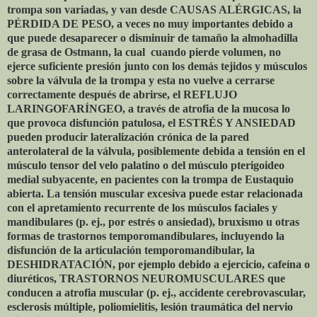
trompa son variadas, y van desde CAUSAS ALÉRGICAS, la
PÉRDIDA DE PESO, a veces no muy importantes debido a
que puede desaparecer o disminuir de tamaño la almohadilla
de grasa de Ostmann, la cual
cuando pierde volumen, no
ejerce suficiente presión junto con los demás tejidos y músculos
sobre la válvula de la trompa y esta no vuelve a cerrarse
correctamente después de abrirse, el REFLUJO
LARINGOFARÍNGEO, a través de atrofia de la mucosa lo
que provoca disfunción patulosa, el ESTRÉS Y ANSIEDAD
pueden producir lateralización crónica de la pared
anterolateral de la válvula, posiblemente debida a tensión en el
músculo tensor del velo palatino o del músculo pterigoideo
medial subyacente, en pacientes con la trompa de Eustaquio
abierta. La tensión muscular excesiva puede estar relacionada
con el apretamiento recurrente de los músculos faciales y
mandibulares (p. ej., por estrés o ansiedad), bruxismo u otras
formas de trastornos temporomandibulares, incluyendo la
disfunción de la articulación temporomandibular, la
DESHIDRATACIÓN, por ejemplo debido a ejercicio, cafeína o
diuréticos, TRASTORNOS NEUROMUSCULARES que
conducen a atrofia muscular (p. ej., accidente cerebrovascular,
esclerosis múltiple, poliomielitis, lesión traumática del nervio