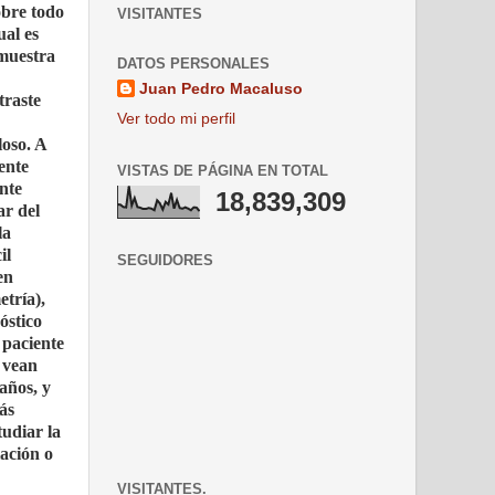
obre todo
VISITANTES
ual es
 muestra
DATOS PERSONALES
Juan Pedro Macaluso
traste
Ver todo mi perfil
loso. A
ente
VISTAS DE PÁGINA EN TOTAL
ente
18,839,309
ar del
la
il
SEGUIDORES
en
etría),
óstico
 paciente
e vean
años, y
ás
tudiar la
lación o
VISITANTES.