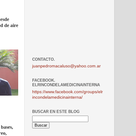
desde
d de aire
CONTACTO.
juanpedromacaluso@yahoo.com.ar
FACEBOOK.
ELRINCONDELAMEDICINAINTERNA
https://www.facebook.com/groups/elr
incondelamedicinainterna/
BUSCAR EN ESTE BLOG
 bases,
reo,