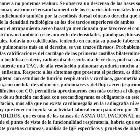
manera no podemos evaluar. Se observa un descenso de las bases s
onar, así como el ensanchamiento de los espacios intercostales lo c
condicionado también por la escoliosis dorsal cóncavo derecha que
la densidad radiológica en los dos tercios superiores de ambos
or el atrapamiento aéreo basal ya mencionado que favorece el con
tribuyan también a este aumento de densidades, patologías difusas
es, todavía no calcificadas, teniendo en cuenta su pasado tubercu
es pulmonares más en el derecho, se ven trazos fibrosos. Probablem
as calcificaciones del cartílago de las primeras costillas bilateralm
ón lordótica es decir, radiografía descentrada de vértice, podría sac
 Obviamente una TAC, de alta resolución pulmonar ayudaría mucho a 
nfisema. Respecto a los síntomas que presenta el paciente, es difíc
letar con estudios de función respiratoria y cardíaca, gasometría 
io, con medida de volúmenes pulmonares y del flujo aéreo (espirom
 difusión con CO, permitiría aproximarnos con más certeza al diagn
o de su función cardíaca con ecocardiograma es obligatorio en este
tación, más allá que no exista cardiomegalia en la radiografía ni s
Hay que tener en cuenta su actividad laboral como panadero por 20 
ANADEROS, que es una de las causas de ASMA OCUPACIONAL m
de el punto de vista de la funcionalidad respiratoria, habría que es
nte pruebas cutáneas, análisis de IgE específicos y pruebas de inha