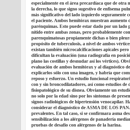
especialmente en el área precardíaca que de otra 
la derecha, lo que signo sugestivo de enfisema pulm
más significativo del lado izquierdo seguramente 
el paciente. Ambos hemitórax muestran aumento de 
parénquimas. Esto puede estar dado por un lado p
nítido entre ambas zonas, pero probablemente con
parenquimatosas propiamente dichas o bien pleural
propósito de tuberculosis, a nivel de ambos vértic
existan también microcalcificaciones apicales pero l
dificultan la evaluación (una radiografía en posici
plano las costillas y desnudar así los vértices).
evaluación de ambos hemitórax y al diagnóstico de e
explicarlos sólo con una imagen, y habría que comp
reposo y esfuerzo. Un estudio funcional respirator
con y sin broncodilatadores, así como estudios de
fisiopatológico de su disnea. Obviamente un estudi
no solo por la edad sino por los síntomas de presen
signos radiológicos de hipertensión venocapilar. 
considerar el diagnóstico de ASMA DE LOS P
prevalentes. En tal caso, si se confirmara asma des
sensibilización a los alérgenos de panadería media
pruebas de desafío con alérgenos de la harina.