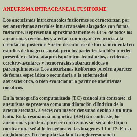
ANEURISMA INTRACRANEAL FUSIFORME
Los aneurismas intracraneales fusiformes se caracterizan por
ser aneurismas arteriales intracraneales alargados con forma
fusiforme. Representan aproximadamente el 13 % de todos los
aneurismas cerebrales y afectan con mayor frecuencia a la
circulación posterior. Suelen descubrirse de forma incidental en
estudios de imagen craneal, pero los pacientes también pueden
presentar cefalea, ataques isquémicos transitorios, accidentes
cerebrovasculares y hemorragias subaracnoideas o
parenquimatosas. Los aneurismas fusiformes pueden aparecer
de forma esporádica o secundaria a la enfermedad
aterosclerótica, o bien evolucionar a partir de aneurismas
micóticos.
En la tomografía computarizada (TC) craneal sin contraste, el
aneurisma se presenta como una dilatación cilíndrica de la
arteria afectada, a veces con mayor densidad debido a un flujo
lento. En la resonancia magnética (RM) sin contraste, los
aneurismas pueden aparecer como zonas sin señal de flujo o
mostrar una señal heterogénea en las imágenes T1 o T2. En la
angiotomografía computarizada o la angiorresonancia