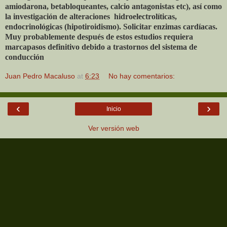
amiodarona, betabloqueantes, calcio antagonistas etc), así como
la investigación de alteraciones
hidroelectrolíticas,
endocrinológicas (hipotiroidismo). Solicitar enzimas cardíacas.
Muy probablemente después de estos estudios requiera
marcapasos definitivo debido a trastornos del sistema de
conducción
Juan Pedro Macaluso
at
6:23
No hay comentarios:
‹
›
Inicio
Ver versión web