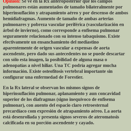
Opinión:
Se ve en la Rx anteroposterior que los campos
pulmonares están aumentados de tamaño bilateralmente por
hiperinsuflación y atrapamiento aéreo y por descenso de ambos
hemidiafragmas. Aumento de tamaño de ambas arterias
pulmonares y pobreza vascular periférica (vascularización en
árbol de invierno), como corresponde a enfisema pulmonar
seguramente relacionado con su intenso tabaquismo. Existe
efectivamente un ensanchamiento del mediastino
aparentemente de origen vascular a expensas de aorta
ascendente, pero dado sus antecedentes no se puede descartar
con sólo esta imagen, la posibilidad de alguna masa o
adenopatías a nivel hiliar. Una TC podría agregar mucha
información. Existe osteofitosis vertebral importante sin
configurar una enfermedad de Forestier.
En la Rx lateral se observan los mismos signos de
hiperinsuflación pulmonar, aplanamiento y aun concavidad
superior de los diafragmas (signo inequívoco de enfisema
pulmonar), con auento del espacio claro retroesternal
precardíaco com expresión de atrapamiento aéreo. La aorta
está desenrollada y presenta signos severos de ateromatosis
calcificada en su porción ascendente y cayado.