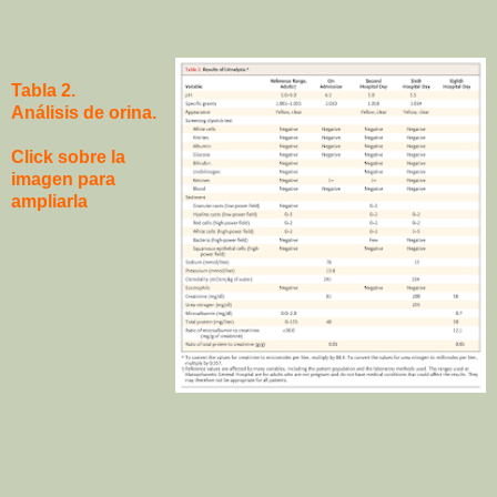
Tabla 2.
Análisis de orina.
Click sobre la
imagen para
ampliarla