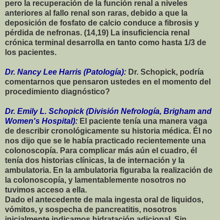
pero la recuperación de la función renal a niveles
anteriores al fallo renal son raras, debido a que la
deposición de fosfato de calcio conduce a fibrosis y
pérdida de nefronas. (14,19) La insuficiencia renal
crónica terminal desarrolla en tanto como hasta 1/3 de
los pacientes.
Dr. Nancy Lee Harris (Patología):
Dr. Schopick, podría
comentarnos que pensaron ustedes en el momento del
procedimiento diagnóstico?
Dr. Emily L. Schopick (División Nefrología, Brigham and
Women's Hospital):
El paciente tenía una manera vaga
de describir cronológicamente su historia médica. Él no
nos dijo que se le había practicado recientemente una
colonoscopía. Para complicar más aún el cuadro, él
tenía dos historias clínicas, la de internación y la
ambulatoria. En la ambulatoria figuraba la realización de
la colonoscopía, y lamentablemente nosotros no
tuvimos acceso a ella.
Dado el antecedente de mala ingesta oral de liquidos,
vómitos, y sospecha de pancreatitis, nosotros
inicialmente indicamos hidratación adicional. Sin