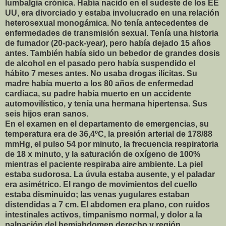
lumbalgia crónica. Había nacido en el sudeste de los EE
UU, era divorciado y estaba involucrado en una relación
heterosexual monogámica. No tenía antecedentes de
enfermedades de transmisión sexual. Tenía una historia
de fumador (20-pack-year), pero había dejado 15 años
antes. También había sido un bebedor de grandes dosis
de alcohol en el pasado pero había suspendido el
hábito 7 meses antes. No usaba drogas ilícitas. Su
madre había muerto a los 80 años de enfermedad
cardíaca, su padre había muerto en un accidente
automovilístico, y tenía una hermana hipertensa. Sus
seis hijos eran sanos.
En el examen en el departamento de emergencias, su
temperatura era de 36,4ºC, la presión arterial de 178/88
mmHg, el pulso 54 por minuto, la frecuencia respiratoria
de 18 x minuto, y la saturación de oxígeno de 100%
mientras el paciente respiraba aire ambiente. La piel
estaba sudorosa. La úvula estaba ausente, y el paladar
era asimétrico. El rango de movimientos del cuello
estaba disminuido; las venas yugulares estaban
distendidas a 7 cm. El abdomen era plano, con ruidos
intestinales activos, timpanismo normal, y dolor a la
palpación del hemiabdomen derecho y región