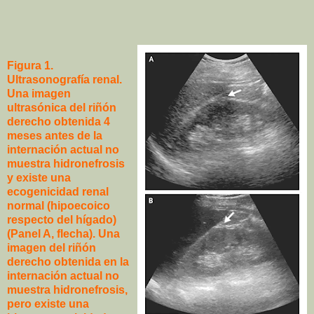
Figura 1.
Ultrasonografía renal.
Una imagen
ultrasónica del riñón
derecho obtenida 4
meses antes de la
internación actual no
muestra hidronefrosis
y existe una
ecogenicidad renal
normal (hipoecoico
respecto del hígado)
(Panel A, flecha). Una
imagen del riñón
derecho obtenida en la
internación actual no
muestra hidronefrosis,
pero existe una