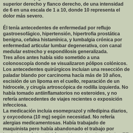
superior derecho y flanco derecho, de una intensidad
de 6 en una escala de 1 a 10, donde 10 representa el
dolor más severo.
Él tenía antecedentes de enfermedad por reflujo
gastroesofágico, hipertensión, hipertrofia prostática
benigna, cefalea histamínica, y lumbalgia crónica por
enfermedad articular lumbar degenerativa, con canal
medular estrecho y espondilosis generalizada.
Tres años antes había sido sometido a una
colonoscopía donde se visualizaron pólipos colónicos.
Los antecedentes quirúrgicos incluian una resección de
paladar blando por carcinoma hacía más de 10 años,
escisión de un lipoma en el cuello, reparación de un
hidrocele, y cirugía artroscópica de rodilla izquierda. No
había tomado antiinflamatorios no esteroides, y no
refería antecedentes de viajes recientes o exposición
infecciosa.
La medicación incluia esomeprazol y nifedipina diarios,
y oxycodona (10 mg) según necesidad. No refería
alergias medicamentosas. Había trabajado de
maquinista pero había abandonado el trabajo por