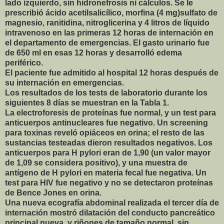
lado izquierdo, sin hidronefrosis ni cálculos. Se le
prescribió ácido acetilsalicílico, morfina (4 mg)sulfato de
magnesio, ranitidina, nitroglicerina y 4 litros de líquido
intravenoso en las primeras 12 horas de internación en
el departamento de emergencias. El gasto urinario fue
de 650 ml en esas 12 horas y desarrolló edema
periférico.
El paciente fue admitido al hospital 12 horas después de
su internación en emergencias.
Los resultados de los tests de laboratorio durante los
siguientes 8 días se muestran en la Tabla 1.
La electroforesis de proteínas fue normal, y un test para
anticuerpos antinucleares fue negativo. Un screening
para toxinas reveló opiáceos en orina; el resto de las
sustancias testeadas dieron resultados negativos. Los
anticuerpos para H pylori eran de 1,90 (un valor mayor
de 1,09 se considera positivo), y una muestra de
antígeno de H pylori en materia fecal fue negativa. Un
test para HIV fue negativo y no se detectaron proteínas
de Bence Jones en orina.
Una nueva ecografía abdominal realizada el tercer día de
internación mostró dilatación del conducto pancreático
principal nueva, y riñones de tamaño normal, sin