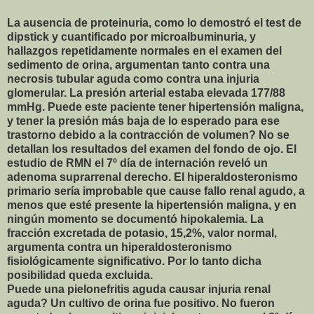
La ausencia de proteinuria, como lo demostró el test de
dipstick y cuantificado por microalbuminuria, y
hallazgos repetidamente normales en el examen del
sedimento de orina, argumentan tanto contra una
necrosis tubular aguda como contra una injuria
glomerular.
La presión arterial estaba elevada 177/88
mmHg. Puede este paciente tener hipertensión maligna,
y tener la presión más baja de lo esperado para ese
trastorno debido a la contracción de volumen? No se
detallan los resultados del examen del fondo de ojo. El
estudio de RMN el 7º día de internación reveló un
adenoma suprarrenal derecho. El hiperaldosteronismo
primario sería improbable que cause fallo renal agudo, a
menos que esté presente la hipertensión maligna, y en
ningún momento se documentó hipokalemia. La
fracción excretada de potasio, 15,2%, valor normal,
argumenta contra un hiperaldosteronismo
fisiológicamente significativo. Por lo tanto dicha
posibilidad queda excluida.
Puede una pielonefritis aguda causar injuria renal
aguda? Un cultivo de orina fue positivo. No fueron