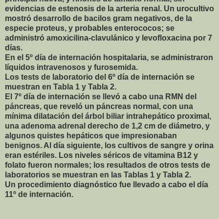
evidencias de estenosis de la arteria renal. Un urocultivo
mostró desarrollo de bacilos gram negativos, de la
especie proteus, y probables enterococos; se
administró amoxicilina-clavulánico y levofloxacina por 7
días.
En el 5º día de internación hospitalaria, se administraron
líquidos intravenosos y furosemida.
Los tests de laboratorio del 6º día de internación se
muestran en Tabla 1 y Tabla 2.
El 7º día de internación se llevó a cabo una RMN del
páncreas, que reveló un páncreas normal, con una
mínima dilatación del árbol biliar intrahepático proximal,
una adenoma adrenal derecho de 1,2 cm de diámetro, y
algunos quistes hepáticos que impresionaban
benignos. Al día siguiente, los cultivos de sangre y orina
eran estériles. Los niveles séricos de vitamina B12 y
folato fueron normales; los resultados de otros tests de
laboratorios se muestran en las Tablas 1 y Tabla 2.
Un procedimiento diagnóstico fue llevado a cabo el día
11º de internación.