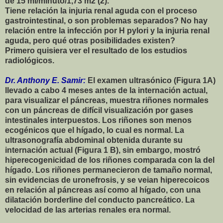
de 15 ml/minuto/1,73 m2 (2).
Tiene relación la injuria renal aguda con el proceso
gastrointestinal, o son problemas separados? No hay
relación entre la infección por H pylori y la injuria renal
aguda, pero qué otras posibilidades existen?
Primero quisiera ver el resultado de los estudios
radiológicos.
Dr. Anthony E. Samir:
El examen ultrasónico (Figura 1A)
llevado a cabo 4 meses antes de la internación actual,
para visualizar el páncreas, muestra riñones normales
con un páncreas de difícil visualización por gases
intestinales interpuestos. Los riñones son menos
ecogénicos que el hígado, lo cual es normal. La
ultrasonografía abdominal obtenida durante su
internación actual (Figura 1 B), sin embargo, mostró
hiperecogenicidad de los riñones comparada con la del
hígado. Los riñones permanecieron de tamaño normal,
sin evidencias de uronefrosis, y se veian hiperecoicos
en relación al páncreas así como al hígado, con una
dilatación borderline del conducto pancreático. La
velocidad de las arterias renales era normal.