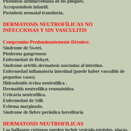
Pustulosis antimicrobiana de los pliegues.
Acropustulosis infantil.
Pustulosis neonatal transitoria.
DERMATOSIS NEUTROFÍLICAS NO
INFECCIOSAS Y SIN VASCULITIS
Compromiso Predominantemente Dérmico:
Síndrome de Sweet.
Pioderma gangrenoso
Enfermedad de Behçet.
Síndrome artritis-dermatosis asociadas al intestino.
Enfermedad inflamatoria intestinal (puede haber vasculitis de
pequeños vasos)
Hidradenitis écrina neutrofílica .
Dermatitis neutrofílica reumatoidea.
Urticaria neutrofílica.
Enfermedad de Still.
Eritema marginado.
Síndrome de fiebre periódica hereditaria
DERMATOSIS NEUTROFILICAS
Los hallazgos cutáneos pueden incluir vesículo-pústulas, placas,