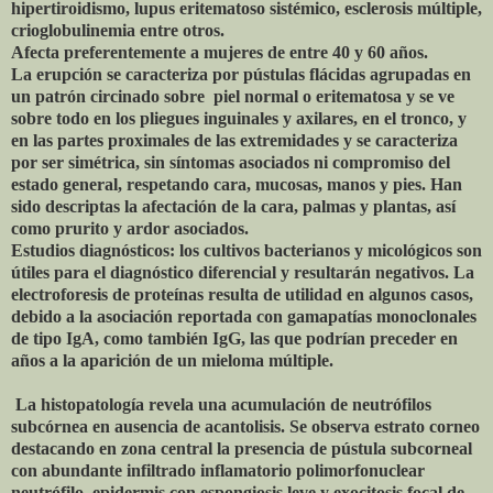
hipertiroidismo, lupus eritematoso sistémico, esclerosis múltiple,
crioglobulinemia entre otros.
Afecta preferentemente a mujeres de entre 40 y 60 años.
La erupción se caracteriza por pústulas flácidas agrupadas en
un patrón circinado sobre piel normal o eritematosa y se ve
sobre todo en los pliegues inguinales y axilares, en el tronco, y
en las partes proximales de las extremidades y se caracteriza
por ser simétrica, sin síntomas asociados ni compromiso del
estado general, respetando cara, mucosas, manos y pies. Han
sido descriptas la afectación de la cara, palmas y plantas, así
como prurito y ardor asociados.
Estudios diagnósticos: los cultivos bacterianos y micológicos son
útiles para el diagnóstico diferencial y resultarán negativos. La
electroforesis de proteínas resulta de utilidad en algunos casos,
debido a la asociación reportada con gamapatías monoclonales
de tipo IgA, como también IgG, las que podrían preceder en
años a la aparición de un mieloma múltiple.
La histopatología revela una acumulación de neutrófilos
subcórnea en ausencia de acantolisis. Se observa estrato corneo
destacando en zona central la presencia de pústula subcorneal
con abundante infiltrado inflamatorio polimorfonuclear
neutrófilo, epidermis con espongiosis leve y exocitosis focal de