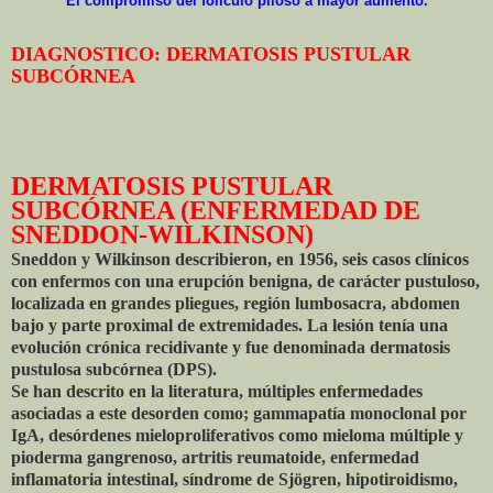
El compromiso del folículo piloso a mayor aumento.
DIAGNOSTICO: DERMATOSIS PUSTULAR
SUBCÓRNEA
DERMATOSIS PUSTULAR
SUBCÓRNEA (ENFERMEDAD DE
SNEDDON-WILKINSON)
Sneddon y Wilkinson describieron, en 1956, seis casos clínicos
con enfermos con una erupción benigna, de carácter pustuloso,
localizada en grandes pliegues, región lumbosacra, abdomen
bajo y parte proximal de extremidades. La lesión tenía una
evolución crónica recidivante y fue denominada dermatosis
pustulosa subcórnea (DPS).
Se han descrito en la literatura, múltiples enfermedades
asociadas a este desorden como; gammapatía monoclonal por
IgA, desórdenes mieloproliferativos como mieloma múltiple y
pioderma gangrenoso, artritis reumatoide, enfermedad
inflamatoria intestinal, síndrome de Sjögren, hipotiroidismo,