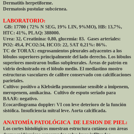
Dermatitis herpetiforme.
Dermatosis pustular subcórnea.
LABORATORIO:
GB: 17700 ( 72% N SEG, 19% LIN, 9%MO), HB: 13,7%,
HTC: 41%, PLAQ: 388000.
Urea: 32, Creatinina: 0,80, glucemia: 83. Gases arteriales:
PO2: 49,4, PCO2:34, HCO3: 22, SAT 0,21%: 86%.
TC de TORAX: engrosamientos pleurales adyacentes a los
lóbulos superiores principalmente del lado derecho. Los lóbulos
superiores mostraron bullas subpleurales. Áreas de patrón en
vidrio deslustrado en el lóbulo medio. El mediastino mostro
estructuras vasculares de calibre conservado con calcificaciones
parietales.
Cultivo: positivo a Klebsiella pneumoniae sensible a imipenem,
meropenem, amikacina. Cultivo de esputo seriado para
BAAR: negativo.
Ecocardiograma doppler: VI con leve deterioro de la función
sistólica. Insuficiencia mitral leve. Aorta calcificada.
ANATOMÍA PATOLÓGICA DE LESION DE PIEL:
Los cortes histológicos muestran estructura cutánea con áreas