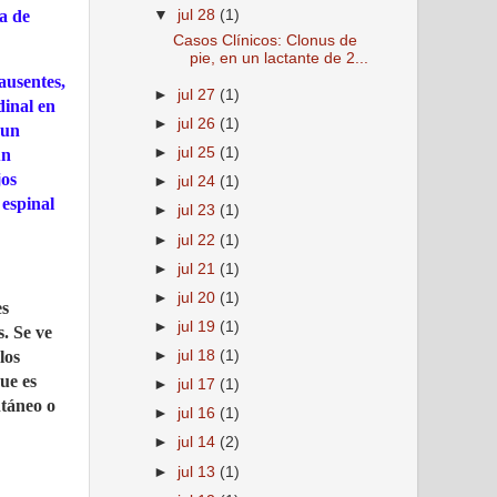
ra de
▼
jul 28
(1)
Casos Clínicos: Clonus de
pie, en un lactante de 2...
ausentes,
►
jul 27
(1)
dinal en
►
jul 26
(1)
 un
►
jul 25
(1)
un
jos
►
jul 24
(1)
 espinal
►
jul 23
(1)
►
jul 22
(1)
►
jul 21
(1)
►
jul 20
(1)
es
►
jul 19
(1)
. Se ve
los
►
jul 18
(1)
que es
►
jul 17
(1)
ntáneo o
►
jul 16
(1)
►
jul 14
(2)
►
jul 13
(1)