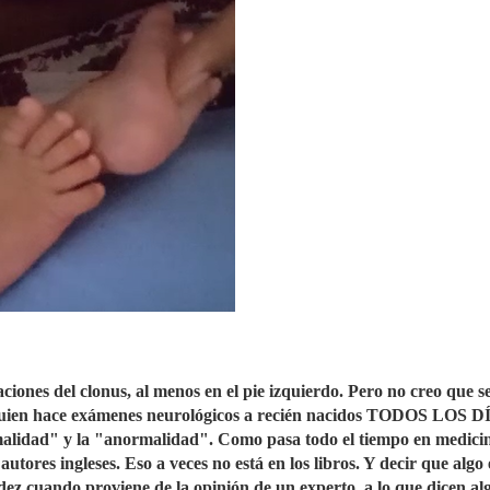
aciones del clonus, al menos en el pie izquierdo. Pero no creo que s
a quien hace exámenes neurológicos a recién nacidos TODOS LOS D
rmalidad" y la "anormalidad". Como pasa todo el tiempo en medici
 autores ingleses. Eso a veces no está en los libros. Y decir que algo 
dez cuando proviene de la opinión de un experto, a lo que dicen al