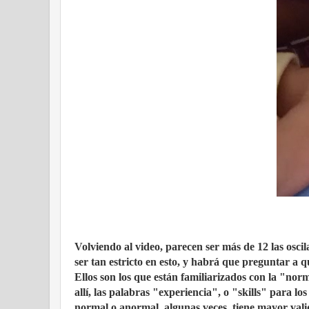
Volviendo al video, parecen ser más de 12 las oscil
ser tan estricto en esto, y habrá que preguntar 
Ellos son los que están familiarizados con la "no
allí, las palabras "experiencia", o "skills" para los
normal o anormal, algunas veces, tiene mayor vali