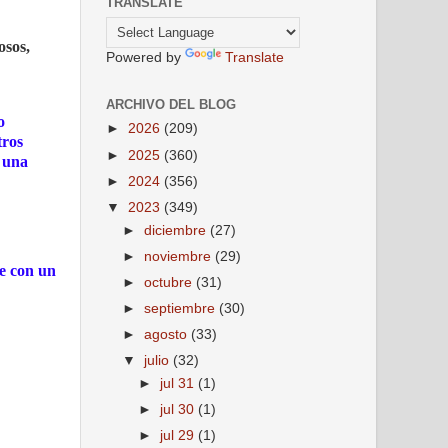
TRANSLATE
osos,
Powered by
Translate
ARCHIVO DEL BLOG
o
►
2026
(209)
tros
►
2025
(360)
e una
►
2024
(356)
▼
2023
(349)
►
diciembre
(27)
►
noviembre
(29)
te con un
►
octubre
(31)
►
septiembre
(30)
►
agosto
(33)
▼
julio
(32)
►
jul 31
(1)
►
jul 30
(1)
►
jul 29
(1)