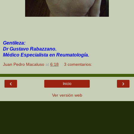
Gentileza:
Dr Gustavo Rabazzano.
Médico Especialista en Reumatología.
Juan Pedro Macaluso
at
6:18
3 comentarios:
‹
›
Inicio
Ver versión web