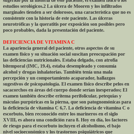
sugerido por la historia de este paciente, el examen físico o los
estudios serológicos.2 La úlcera de Mooren y los infiltrados
marginales tienden a ser dolorosos, una característica que no es
consistente con la historia de este paciente. Las úlceras
neurotróficas y la queratitis por exposición son posibles pero
poco probables, dada la presentación del paciente.
DEFICIENCIA DE VITAMINA C
La apariencia general del paciente, otros aspectos de su
examen físico y su situación social suscitan preocupación por
las deficiencias nutricionales. Estaba delgado, con atrofia
bitemporal (IMC, 19.4), estaba desempleado y consumía
alcohol y drogas inhalatorias. También tenía una mala
percepción y un comportamiento acaparador, hallazgos
sugestivos de psicopatología. El examen físico describe pelos en
sacacorchos en áreas del cuerpo donde serían inesperados; El
examen también describe eritema perifolicular, petequias y
máculas purpúricas en la pierna, que son patognomónicas para
la deficiencia de vitamina C 6,7. La deficiencia de vitamina C o
escorbuto, bien reconocido entre los marineros en el siglo
XVIII, es ahora una condición rara 8. Hoy en día, los factores
de riesgo para el escorbuto incluyen el alcoholismo, el bajo
nivel socioeconómico y los trastornos psiquiátricos que