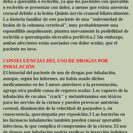
deba a queratitis o escleritis, ya que los pacientes con queratitis
o escleritis se presentan con dolor, a menos que exista anestesia
corneal debido a la lesión Quinto nervio craneal bilateralmente.
La historia familiar de este paciente de una "enfermedad de
fusión de la columna vertebral", muy probablemente una
espondilitis anquilosante, plantea nuevamente la posibilidad de
escleritis o queratopatía ulcerativa periférica.2 Sin embargo,
ambas afecciones están asociadas con dolor ocular, que el
paciente no tuvo.
CONSECUENCIAS DEL USO DE DROGAS POR
INHALACIÓN
El historial del paciente de uso de drogas por inhalación,
aunque, según los informes, no había usado dichos
medicamentos en los 3 meses anteriores a la presentación,
agrega otra posible causa de ceguera ocular. Los vapores de la
inhalación de cocaína "crack" y metanfetamina son tóxicos
para los nervios de la córnea y pueden provocar anestesia
corneal, disminución de la velocidad de parpadeo y, en
consecuencia, queratopatía por exposición.3 Las bacterias en
los fármacos inhalatorios también pueden causar queratitis
infecciosa, lo que complica el compromiso de la córnea. El uso
de drogas por inhalación podría explicar la inyección indolora