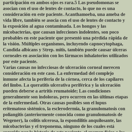
participación en ambos ojos es rara.5 Las pseudomonas se
asocian con el uso de lentes de contacto, lo que no es una
consideración en este paciente. Acanthamoeba, una ameba de
vida libre, también se asocia con el uso de lentes de contacto y
la exposición al agua contaminada. Los hongos y las
micobacterias, que causan infecciones indolentes, son poco
probables en este paciente que presentó una pérdida rápida de
la visión. Múltiples organismos, incluyendo capnocytophaga,
Candida albicans y Strep. mitis, también puede causar úlceras
corneales en asociación con los fármacos inhalatorios utilizados
por este paciente.
Varias causas no infecciosas de ulceración corneal merecen
consideración en este caso. La enfermedad del complejo
inmune afecta la periferia de la córnea, cerca de los capilares
del limbo. La queratitis ulcerativa periférica y la ulceración
pueden deberse a artritis reumatoide; Las condiciones
generalmente son indoloras, pero ocurren en las últimas etapas
de la enfermedad. Otras causas posibles son el lupus
eritematoso sistémico, la esclerodermia, la granulomatosis con
poliangitis (anteriormente conocida como granulomatosis de
Wegener), la colitis ulcerosa, la espondilitis anquilosante, las
micobacterias y el treponema, ninguno de los cuales está