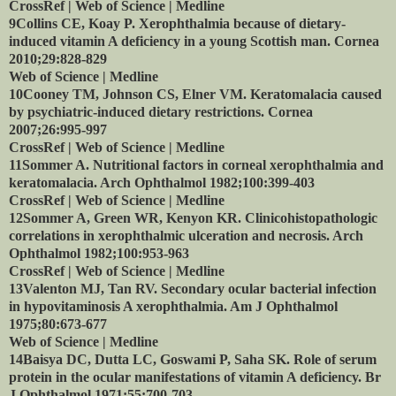
CrossRef | Web of Science | Medline
9Collins CE, Koay P. Xerophthalmia because of dietary-
induced vitamin A deficiency in a young Scottish man. Cornea
2010;29:828-829
Web of Science | Medline
10Cooney TM, Johnson CS, Elner VM. Keratomalacia caused
by psychiatric-induced dietary restrictions. Cornea
2007;26:995-997
CrossRef | Web of Science | Medline
11Sommer A. Nutritional factors in corneal xerophthalmia and
keratomalacia. Arch Ophthalmol 1982;100:399-403
CrossRef | Web of Science | Medline
12Sommer A, Green WR, Kenyon KR. Clinicohistopathologic
correlations in xerophthalmic ulceration and necrosis. Arch
Ophthalmol 1982;100:953-963
CrossRef | Web of Science | Medline
13Valenton MJ, Tan RV. Secondary ocular bacterial infection
in hypovitaminosis A xerophthalmia. Am J Ophthalmol
1975;80:673-677
Web of Science | Medline
14Baisya DC, Dutta LC, Goswami P, Saha SK. Role of serum
protein in the ocular manifestations of vitamin A deficiency. Br
J Ophthalmol 1971;55:700-703