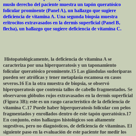
muslo derecho del paciente muestra un tapón queratósico
folicular prominente (Panel A), un hallazgo que sugiere
deficiencia de vitamina A. Una segunda biopsia muestra
eritrocitos extravasados ​​en la dermis superficial (Panel B,
flecha), un hallazgo que sugiere deficiencia de vitamina C.
Histopatológicamente, la deficiencia de vitamina A se
caracteriza por una hiperqueratosis y un taponamiento
folicular queratósico prominente.15 Las glándulas sudoríparas
pueden ser atróficas y tener metaplasia escamosa en casos
severos.16 En la otra muestra de biopsia, se observó
hiperqueratosis que contenía tallos de cabello fragmentados. Se
observaron glóbulos rojos extravasados ​​en la dermis superficial
(Figura 3B); este es un rasgo característico de la deficiencia de
vitamina C.17 Puede haber hiperqueratosis folicular con pelos
fragmentados y enrollados dentro de este tapón queratósico.17
En conjunto, estos hallazgos histológicos son altamente
sugestivos, pero no diagnósticos, de deficiencia de vitaminas. El
siguiente paso en la evaluación de este paciente fue medir los