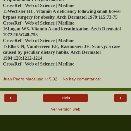
CrossRef | Web of Science | Medline
15Wechsler HL. Vitamin A deficiency following small-bowel
bypass surgery for obesity. Arch Dermatol 1979;115:73-75
CrossRef | Web of Science | Medline
16Logan WS. Vitamin A and keratinization. Arch Dermatol
1972;105:748-753
CrossRef | Web of Science | Medline
17Ellis CN, Vanderveen EE, Rasmussen JE.
Scurvy: a case
caused by peculiar dietary habits.
Arch Dermatol
1984;120:1212-1214
CrossRef | Web of Science | Medline
Juan Pedro Macaluso
at
5:02
No hay comentarios:
‹
›
Inicio
Ver versión web