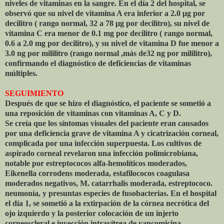
niveles de vitaminas en la sangre. En el día 2 del hospital, se
observó que su nivel de vitamina A era inferior a 2.0 μg por
decilitro ( rango normal, 32 a 78 μg por decilitro), su nivel de
vitamina C era menor de 0.1 mg por decilitro ( rango normal,
0.6 a 2.0 mg por decilitro), y su nivel de vitamina D fue menor a
3.0 ng por mililitro (rango normal ,más de32 ng por mililitro),
confirmando el diagnóstico de deficiencias de vitaminas
múltiples.
SEGUIMIENTO
Después de que se hizo el diagnóstico, el paciente se sometió a
una reposición de vitaminas con vitaminas A, C y D.
Se creía que los síntomas visuales del paciente eran causados ​​
por una deficiencia grave de vitamina A y cicatrización corneal,
complicada por una infección superpuesta. Los cultivos de
aspirado corneal revelaron una infección polimicrobiana,
notable por estreptococos alfa-hemolíticos moderados,
Eikenella corrodens moderada, estafilococos coagulasa
moderados negativos, M. catarrhalis moderada, estreptococo.
neumonía, y presuntas especies de fusobacterias. En el hospital
el día 1, se sometió a la extirpación de la córnea necrótica del
ojo izquierdo y la posterior colocación de un injerto
corneoscleral e inyección intravítrea de vancomicina,