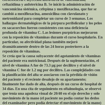
ceftazidima y anfotericina B. Se inició la administración de
vancomicina sistémica, cefepima y moxifloxacina, que fue se
cambió a moxifloxacina, amoxicilina con clavulanato y
metronidazol para completar un curso de 3 semanas. Los
hallazgos dermatológicos de la púrpura perifolicular y los pelos
en sacacorchos fueron consistentes con una deficiencia
profunda de vitamina C. Las lesiones purpúricas mejoraron
con la reposición de vitaminas durante el curso hospitalario. En
particular, su afectividad plana también mejoró
dramáticamente dentro de las 24 horas posteriores a la
reposición de vitaminas.
Se creía que la causa subyacente del agotamiento de vitaminas
del paciente era nutricional. Después de la suplementación, el
nivel de vitamina A fue de 73.3 μg por decilitro y el nivel de
vitamina C fue de 1.2 mg por decilitro. Las complejidades con
la planificación del alta se asociaron con la pérdida de visión
del paciente y el reciente desalojo de su apartamento;
finalmente fue dado de alta, después de un curso de hospital de
34 días. En una cita de seguimiento en oftalmología, se observó
que tenía una agudeza visual de 20/40 en el ojo derecho y solo
movimiento de la mano (el paciente no podía contar los dedos
del examinador pero podía detectar el movimiento de la mano)