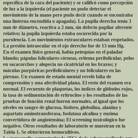
específica de la cara del paciente) y se calificó como percepción
de luz a la izquierda (el paciente no pudo detectar el
movimiento de la mano pero pudo decir cuándo se encontraba
una linterna encendida o apagada). La pupila derecha tenía 3
mm de diámetro, reactiva a 2 mm, sin defecto pupilar aferente
relativo; la pupila izquierda estaba oscurecida por la
purulencia. Los movimientos extraoculares estaban respetados.
La presión intraocular en el ojo derecho fue de 13 mm Hg.
En el examen físico general, había petequias en el paladar
blando; pápulas foliculares córneas, eritema perifolicular, pelos
en sacacorchos y alopecia no cicatricial en los brazos; y
máculas purpúricas perifoliculares y no foliculares en las
piernas. Un examen de estado mental reveló falta de
comprensión y una afectividad plana. El resto del examen era
normal. El recuento de plaquetas, los índices de glóbulos rojos,
la tasa de sedimentación de eritrocitos y los resultados de las
pruebas de función renal fueron normales, al igual que los
niveles en sangre de glucosa, fósforo, globulina, alanina y
aspartato aminotransferasa, fosfatasa alcalina y enzima
convertidora de angiotensina; El screening toxicológico fue
negativo. Otros resultados de laboratorio se muestran en la
Tabla 1. Se obtuvieron hemocultivos.