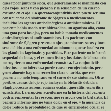
queratoconjuntivitis sicca, que generalmente se manifiesta con
ojos rojos, secos y con picazón y la sensación de un cuerpo
extraño en el ojo. La queratoconjuntivitis sicca puede ser una
consecuencia del síndrome de Sjögren o medicamentos,
incluidos los agentes anticolinérgicos o antihistamínicos. El
paciente había usado tetrahidrozolina, un agonista alfa, como
una gota para los ojos, pero no había tomado medicamentos
anticolinérgicos ni antihistamínicos. Los pacientes con
síndrome de Sjögren presentan ojos prominentes secos y boca
seca debido a una enfermedad autoinmune que se localiza en
las glándulas lagrimales y parótidas. Este paciente no informó
sequedad de boca, y el examen físico y los datos de laboratorio
no sugirieron una enfermedad reumática. La conjuntivitis
infecciosa o no infecciosa puede causar enrojecimiento, pero
generalmente hay una secreción clara o turbia, que este
paciente no notó temprano en el curso de sus síntomas. Otras
posibles causas del ojo rojo incluyen la blefaritis debida a
Staphylococcus aureus, rosácea ocular, queratitis, escleritis y
episcleritis. La erupción acneiforme en la historia del paciente
podría representar la rosácea, que se asocia con la blefaritis. El
paciente informó que no tenía dolor en el ojo, y la ausencia de
dolor reduce la probabilidad de que su enfermedad ocular se