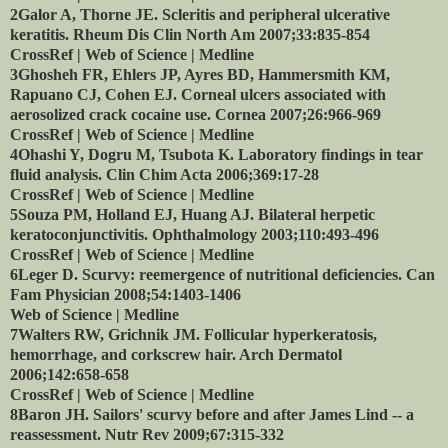
2Galor A, Thorne JE. Scleritis and peripheral ulcerative
keratitis. Rheum Dis Clin North Am 2007;33:835-854
CrossRef | Web of Science | Medline
3Ghosheh FR, Ehlers JP, Ayres BD, Hammersmith KM,
Rapuano CJ, Cohen EJ. Corneal ulcers associated with
aerosolized crack cocaine use. Cornea 2007;26:966-969
CrossRef | Web of Science | Medline
4Ohashi Y, Dogru M, Tsubota K. Laboratory findings in tear
fluid analysis. Clin Chim Acta 2006;369:17-28
CrossRef | Web of Science | Medline
5Souza PM, Holland EJ, Huang AJ. Bilateral herpetic
keratoconjunctivitis. Ophthalmology 2003;110:493-496
CrossRef | Web of Science | Medline
6Leger D. Scurvy: reemergence of nutritional deficiencies. Can
Fam Physician 2008;54:1403-1406
Web of Science | Medline
7Walters RW, Grichnik JM. Follicular hyperkeratosis,
hemorrhage, and corkscrew hair. Arch Dermatol
2006;142:658-658
CrossRef | Web of Science | Medline
8Baron JH. Sailors' scurvy before and after James Lind -- a
reassessment. Nutr Rev 2009;67:315-332