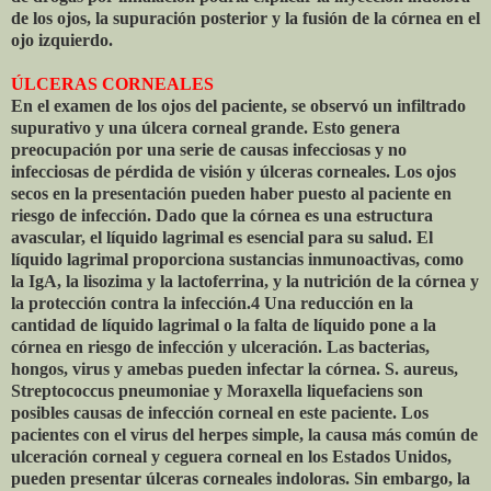
de los ojos, la supuración posterior y la fusión de la córnea en el
ojo izquierdo.
ÚLCERAS CORNEALES
En el examen de los ojos del paciente, se observó un infiltrado
supurativo y una úlcera corneal grande. Esto genera
preocupación por una serie de causas infecciosas y no
infecciosas de pérdida de visión y úlceras corneales. Los ojos
secos en la presentación pueden haber puesto al paciente en
riesgo de infección. Dado que la córnea es una estructura
avascular, el líquido lagrimal es esencial para su salud. El
líquido lagrimal proporciona sustancias inmunoactivas, como
la IgA, la lisozima y la lactoferrina, y la nutrición de la córnea y
la protección contra la infección.4 Una reducción en la
cantidad de líquido lagrimal o la falta de líquido pone a la
córnea en riesgo de infección y ulceración. Las bacterias,
hongos, virus y amebas pueden infectar la córnea. S. aureus,
Streptococcus pneumoniae y Moraxella liquefaciens son
posibles causas de infección corneal en este paciente. Los
pacientes con el virus del herpes simple, la causa más común de
ulceración corneal y ceguera corneal en los Estados Unidos,
pueden presentar úlceras corneales indoloras. Sin embargo, la