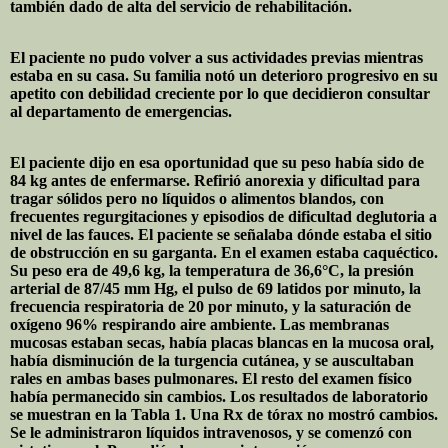
también dado de alta del servicio de rehabilitación.
El paciente no pudo volver a sus actividades previas mientras
estaba en su casa. Su familia notó un deterioro progresivo en su
apetito con debilidad creciente por lo que decidieron consultar
al departamento de emergencias.
El paciente dijo en esa oportunidad que su peso había sido de
84 kg antes de enfermarse. Refirió anorexia y dificultad para
tragar sólidos pero no líquidos o alimentos blandos, con
frecuentes regurgitaciones y episodios de dificultad deglutoria a
nivel de las fauces. El paciente se señalaba dónde estaba el sitio
de obstrucción en su garganta. En el examen estaba caquéctico.
Su peso era de 49,6 kg, la temperatura de 36,6°C, la presión
arterial de 87/45 mm Hg, el pulso de 69 latidos por minuto, la
frecuencia respiratoria de 20 por minuto, y la saturación de
oxígeno 96% respirando aire ambiente. Las membranas
mucosas estaban secas, había placas blancas en la mucosa oral,
había disminución de la turgencia cutánea, y se auscultaban
rales en ambas bases pulmonares. El resto del examen físico
había permanecido sin cambios. Los resultados de laboratorio
se muestran en la Tabla 1. Una Rx de tórax no mostró cambios.
Se le administraron líquidos intravenosos, y se comenzó con