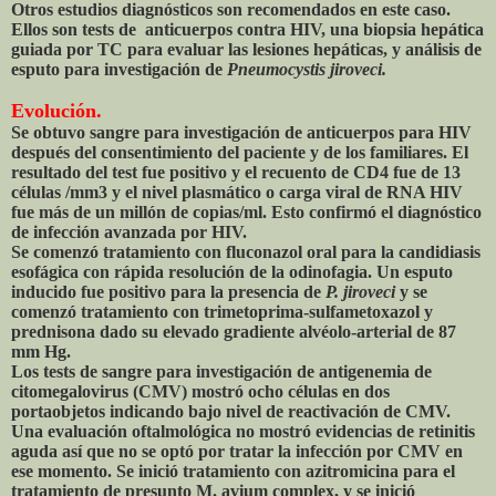
Otros estudios diagnósticos son recomendados en este caso.
Ellos son tests de anticuerpos contra HIV, una biopsia hepática
guiada por TC para evaluar las lesiones hepáticas, y análisis de
esputo para investigación de
Pneumocystis jiroveci.
Evolución.
Se obtuvo sangre para investigación de anticuerpos para HIV
después del consentimiento del paciente y de los familiares. El
resultado del test fue positivo y el recuento de CD4 fue de 13
células /mm3 y el nivel plasmático o carga viral de RNA HIV
fue más de un millón de copias/ml. Esto confirmó el diagnóstico
de infección avanzada por HIV.
Se comenzó tratamiento con fluconazol oral para la candidiasis
esofágica con rápida resolución de la odinofagia. Un esputo
inducido fue positivo para la presencia de
P. jiroveci
y se
comenzó tratamiento con trimetoprima-sulfametoxazol y
prednisona dado su elevado gradiente alvéolo-arterial de 87
mm Hg.
Los tests de sangre para investigación de antigenemia de
citomegalovirus (CMV) mostró ocho células en dos
portaobjetos indicando bajo nivel de reactivación de CMV.
Una evaluación oftalmológica no mostró evidencias de retinitis
aguda así que no se optó por tratar la infección por CMV en
ese momento. Se inició tratamiento con azitromicina para el
tratamiento de presunto M. avium complex, y se inició