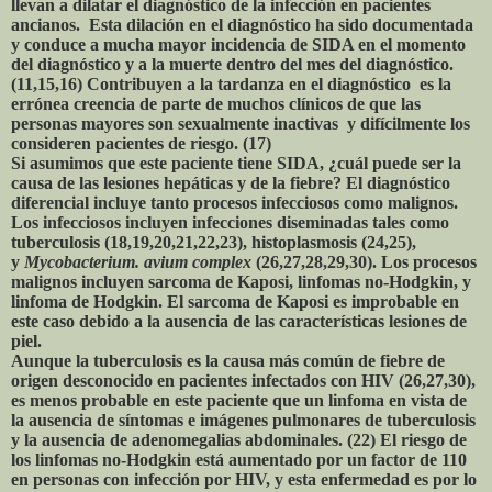
llevan a dilatar el diagnóstico de la infección en pacientes
ancianos. Esta dilación en el diagnóstico ha sido documentada
y conduce a mucha mayor incidencia de SIDA en el momento
del diagnóstico y a la muerte dentro del mes del diagnóstico.
(11,15,16) Contribuyen a la tardanza en el diagnóstico es la
errónea creencia de parte de muchos clínicos de que las
personas mayores son sexualmente inactivas y difícilmente los
consideren pacientes de riesgo. (17)
Si asumimos que este paciente tiene SIDA, ¿cuál puede ser la
causa de las lesiones hepáticas y de la fiebre? El diagnóstico
diferencial incluye tanto procesos infecciosos como malignos.
Los infecciosos incluyen infecciones diseminadas tales como
tuberculosis (18,19,20,21,22,23), histoplasmosis (24,25),
y
Mycobacterium. avium complex
(26,27,28,29,30). Los procesos
malignos incluyen sarcoma de Kaposi, linfomas no-Hodgkin, y
linfoma de Hodgkin. El sarcoma de Kaposi es improbable en
este caso debido a la ausencia de las características lesiones de
piel.
Aunque la tuberculosis es la causa más común de fiebre de
origen desconocido en pacientes infectados con HIV (26,27,30),
es menos probable en este paciente que un linfoma en vista de
la ausencia de síntomas e imágenes pulmonares de tuberculosis
y la ausencia de adenomegalias abdominales. (22) El riesgo de
los linfomas no-Hodgkin está aumentado por un factor de 110
en personas con infección por HIV, y esta enfermedad es por lo