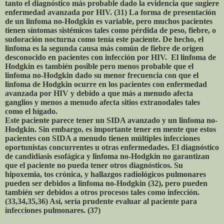
tanto el diagnóstico más probable dado la evidencia que sugiere
enfermedad avanzada por HIV. (31) La forma de presentación
de un linfoma no-Hodgkin es variable, pero muchos pacientes
tienen síntomas sistémicos tales como pérdida de peso, fiebre, o
sudoración nocturna como tenía este paciente. De hecho, el
linfoma es la segunda causa más común de fiebre de origen
desconocido en pacientes con infección por HIV. El linfoma de
Hodgkin es también posible pero menos probable que el
linfoma no-Hodgkin dado su menor frecuencia con que el
linfoma de Hodgkin ocurre en los pacientes con enfermedad
avanzada por HIV y debido a que más a menudo afecta
ganglios y menos a menudo afecta sitios extranodales tales
como el hígado.
Este paciente parece tener un SIDA avanzado y un linfoma no-
Hodgkin. Sin embargo, es importante tener en mente que estos
pacientes con SIDA a menudo tienen múltiples infecciones
oportunistas concurrentes u otras enfermedades. El diagnóstico
de candidiasis esofágica y linfoma no-Hodgkin no garantizan
que el paciente no pueda tener otros diagnósticos. Su
hipoxemia, tos crónica, y hallazgos radiológicos pulmonares
pueden ser debidos a linfoma no-Hodgkin (32), pero pueden
también ser debidos a otros procesos tales como infección.
(33,34,35,36) Así, sería prudente evaluar al paciente para
infecciones pulmonares. (37)