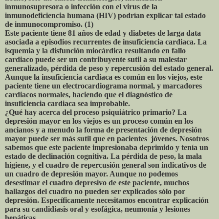
inmunosupresora o infección con el virus de la
inmunodeficiencia humana (HIV) podrían explicar tal estado
de inmunocompromiso. (1)
Este paciente tiene 81 años de edad y diabetes de larga data
asociada a episodios recurrentes de insuficiencia cardiaca. La
isquemia y la disfunción miocárdica resultando en fallo
cardiaco puede ser un contribuyente sutil a su malestar
generalizado, pérdida de peso y repercusión del estado general.
Aunque la insuficiencia cardiaca es común en los viejos, este
paciente tiene un electrocardiograma normal, y marcadores
cardiacos normales, haciendo que el diagnóstico de
insuficiencia cardiaca sea improbable.
¿Qué hay acerca del proceso psiquiátrico primario? La
depresión mayor en los viejos es un proceso común en los
ancianos y a menudo la forma de presentación de depresión
mayor puede ser más sutil que en pacientes jóvenes. Nosotros
sabemos que este paciente impresionaba deprimido y tenía un
estado de declinación cognitiva. La pérdida de peso, la mala
higiene, y el cuadro de repercusión general son indicativos de
un cuadro de depresión mayor. Aunque no podemos
desestimar el cuadro depresivo de este paciente, muchos
hallazgos del cuadro no pueden ser explicados sólo por
depresión. Específicamente necesitamos encontrar explicación
para su candidiasis oral y esofágica, neumonía y lesiones
hepáticas.