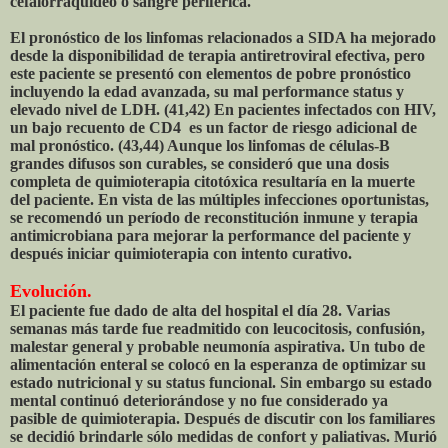
cefalorraquídeo o sangre periférica.
El pronóstico de los linfomas relacionados a SIDA ha mejorado
desde la disponibilidad de terapia antiretroviral efectiva, pero
este paciente se presentó con elementos de pobre pronóstico
incluyendo la edad avanzada, su mal performance status y
elevado nivel de LDH. (41,42) En pacientes infectados con HIV,
un bajo recuento de CD4 es un factor de riesgo adicional de
mal pronóstico. (43,44) Aunque los linfomas de células-B
grandes difusos son curables, se consideró que una dosis
completa de quimioterapia citotóxica resultaría en la muerte
del paciente. En vista de las múltiples infecciones oportunistas,
se recomendó un período de reconstitución inmune y terapia
antimicrobiana para mejorar la performance del paciente y
después iniciar quimioterapia con intento curativo.
Evolución.
El paciente fue dado de alta del hospital el día 28. Varias
semanas más tarde fue readmitido con leucocitosis, confusión,
malestar general y probable neumonía aspirativa. Un tubo de
alimentación enteral se colocó en la esperanza de optimizar su
estado nutricional y su status funcional. Sin embargo su estado
mental continuó deteriorándose y no fue considerado ya
pasible de quimioterapia. Después de discutir con los familiares
se decidió brindarle sólo medidas de confort y paliativas. Murió