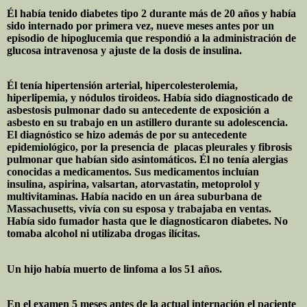
Él había tenido diabetes tipo 2 durante más de 20 años y había
sido internado por primera vez, nueve meses antes por un
episodio de hipoglucemia que respondió a la administración de
glucosa intravenosa y ajuste de la dosis de insulina.
Él tenía hipertensión arterial, hipercolesterolemia,
hiperlipemia, y nódulos tiroideos. Había sido diagnosticado de
asbestosis pulmonar dado su antecedente de exposición a
asbesto en su trabajo en un astillero durante su adolescencia.
El diagnóstico se hizo además de por su antecedente
epidemiológico, por la presencia de
placas pleurales y fibrosis
pulmonar que habían sido asintomáticos. Él no tenía alergias
conocidas a medicamentos. Sus medicamentos incluían
insulina, aspirina, valsartan, atorvastatin, metoprolol y
multivitaminas. Había nacido en un área suburbana de
Massachusetts, vivía con su esposa y trabajaba en ventas.
Había sido fumador hasta que le diagnosticaron diabetes. No
tomaba alcohol ni utilizaba drogas ilícitas.
Un hijo había muerto de linfoma a los 51 años.
En el examen 5 meses antes de la actual internación el paciente