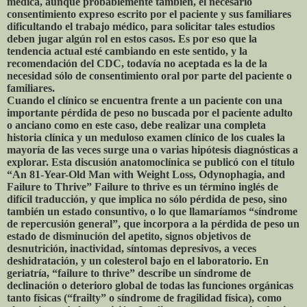
médica, aunque probablemente también, el necesario
consentimiento expreso escrito por el paciente y sus familiares
dificultando el trabajo médico, para solicitar tales estudios
deben jugar algún rol en estos casos. Es por eso que la
tendencia actual esté cambiando en este sentido, y la
recomendación del CDC, todavía no aceptada es la de la
necesidad sólo de consentimiento oral por parte del paciente o
familiares.
Cuando el clínico se encuentra frente a un paciente con una
importante pérdida de peso no buscada por el paciente adulto
o anciano como en este caso, debe realizar una completa
historia clínica y un meduloso examen clínico de los cuales la
mayoría de las veces surge una o varias hipótesis diagnósticas a
explorar. Esta discusión anatomoclínica se publicó con el título
“An 81-Year-Old Man with Weight Loss, Odynophagia, and
Failure to Thrive” Failure to thrive es un término inglés de
difícil traducción, y que implica no sólo pérdida de peso, sino
también un estado consuntivo, o lo que llamaríamos “síndrome
de repercusión general”, que incorpora a la pérdida de peso un
estado de disminución del apetito, signos objetivos de
desnutrición, inactividad, síntomas depresivos, a veces
deshidratación, y un colesterol bajo en el laboratorio. En
geriatría, “failure to thrive” describe un síndrome de
declinación o deterioro global de todas las funciones orgánicas
tanto físicas (“frailty” o síndrome de fragilidad física), como