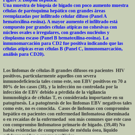
Una muestra de biopsia de hígado con poco aumento muestra
células de parénquima hepático con grandes áreas
reemplazadas por infiltrado celular difuso (Panel A
hematoxilina-eosina). A mayor aumento el infiltrado está
compuesto por grandes células atípicas no cohesivas con
núcleos ovales o irregulares, con grandes nucléolos y
citoplasma escaso (Panel B hematoxilina-eosina). La
inmunomarcación para CD2 fue positiva indicando que las
células atípicas eran células B (Panel C, inmunomarcación,
análisis para CD20).
Los linfomas de células-B grandes difusos en pacientes HIV
positivos, particularmente aquellos con severa
inmunodeficiencia tales como este, son EBV positivos en 70 a
80% de los casos (38), y la infección no controlada por la
infección de EBV debido a pérdida de la vigilancia
inmunológica de células T, es considerada importante en su
patogénesis. La patogénesis de los linfomas EBV negativos tales
como este, no es conocida. Casos de linfomas con compromiso
hepático en pacientes con enfermedad linfomatosa diseminada
o en recaídas de la enfermedad son más comunes que este caso
con compromiso linfomatoso primario de hígado. (39,40) No
había evidencias de compromiso de médula ósea, líquido