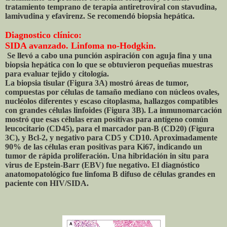
tratamiento temprano de terapia antiretroviral con stavudina,
lamivudina y efavirenz. Se recomendó biopsia hepática.
Diagnostico clínico:
SIDA avanzado. Linfoma no-Hodgkin.
Se llevó a cabo una punción aspiración con aguja fina y una
biopsia hepática con lo que se obtuvieron pequeñas muestras
para evaluar tejido y citología.
La biopsia tisular (Figura 3A) mostró áreas de tumor,
compuestas por células de tamaño mediano con núcleos ovales,
nucléolos diferentes y escaso citoplasma, hallazgos compatibles
con grandes células linfoides (Figura 3B). La inmunomarcación
mostró que esas células eran positivas para antígeno común
leucocitario (CD45), para el marcador pan-B (CD20) (Figura
3C), y Bcl-2, y negativo para CD5 y CD10. Aproximadamente
90% de las células eran positivas para Ki67, indicando un
tumor de rápida proliferación. Una hibridación in situ para
virus de Epstein-Barr (EBV) fue negativo. El diagnóstico
anatomopatológico fue linfoma B difuso de células grandes en
paciente con HIV/SIDA.