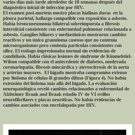
varios días más tarde alrededor de 10 semanas después del
diagnóstico inicial de infección por HIV.
El examen post-mortem mostró placas hialinas duras en la
pleura parietal, hallazgo compatible con exposición a asbesto.
Había bronconeumonía bilateral sobreimpuesta a fibrosis
intersticial consistente con enfermedad pulmonar relacionada a
asbesto. Ganglios hiliares y mediastínicos mostraron cambios
reactivos y un único granuloma caseoso que no contenía
microorganismos pero contenía partículas consistentes con
sílice. El esófago impresionaba normal sin evidencias de
candidiasis. Había clásicas lesiones de síndrome de Kimmelstiel-
Wilson compatible con el antecedente de diabetes, moderada
coronariopatía, fibrosis miocárdica y aterosclerosis de la aorta
y arterias mayores. El hígado mostraba compromiso extenso
por linfoma de células-B grandes difuso (Figura 4). No había
extensión del linfoma más allá del hígado. La evaluación
neuropatológica reveló cambios relacionados a enfermedad de
Alzheimer Braak and Braak estadio IV de VI ovillos
neurofibrilares y placas neuríticas. No había evidencias de
cambios asociados con encefalopatía por HIV.