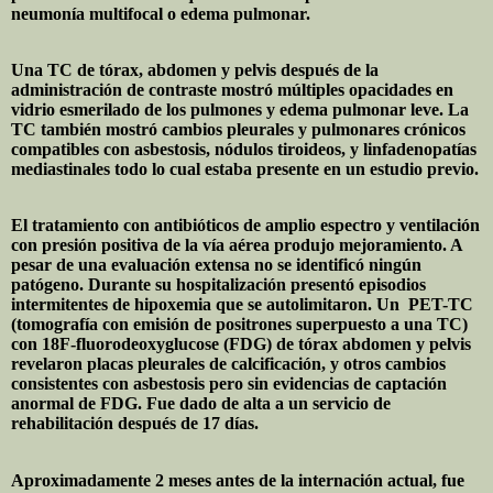
neumonía multifocal o edema pulmonar.
Una TC de tórax, abdomen y pelvis después de la
administración de contraste mostró múltiples opacidades en
vidrio esmerilado de los pulmones y edema pulmonar leve. La
TC también mostró cambios pleurales y pulmonares crónicos
compatibles con asbestosis, nódulos tiroideos, y linfadenopatías
mediastinales todo lo cual estaba presente en un estudio previo.
El tratamiento con antibióticos de amplio espectro y ventilación
con presión positiva de la vía aérea produjo mejoramiento. A
pesar de una evaluación extensa no se identificó ningún
patógeno. Durante su hospitalización presentó episodios
intermitentes de hipoxemia que se autolimitaron. Un
PET-TC
(tomografía con emisión de positrones superpuesto a una TC)
con 18F-fluorodeoxyglucose (FDG) de tórax abdomen y pelvis
revelaron placas pleurales de calcificación, y otros cambios
consistentes con asbestosis pero sin evidencias de captación
anormal de FDG. Fue dado de alta a un servicio de
rehabilitación después de 17 días.
Aproximadamente 2 meses antes de la internación actual, fue