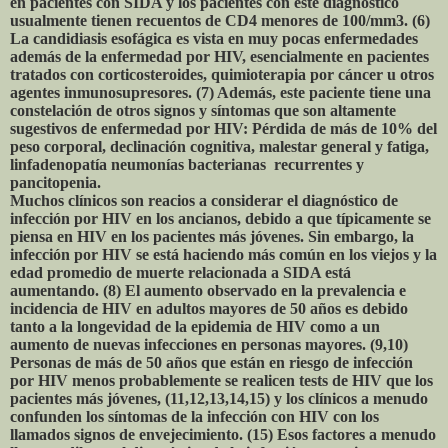
en pacientes con SIDA y los pacientes con este diagnóstico
usualmente tienen recuentos de CD4 menores de 100/mm3. (6)
La candidiasis esofágica es vista en muy pocas enfermedades
además de la enfermedad por HIV, esencialmente en pacientes
tratados con corticosteroides, quimioterapia por cáncer u otros
agentes inmunosupresores. (7) Además, este paciente tiene una
constelación de otros signos y síntomas que son altamente
sugestivos de enfermedad por HIV: Pérdida de más de 10% del
peso corporal, declinación cognitiva, malestar general y fatiga,
linfadenopatía neumonías bacterianas recurrentes y
pancitopenia.
Muchos clínicos son reacios a considerar el diagnóstico de
infección por HIV en los ancianos, debido a que típicamente se
piensa en HIV en los pacientes más jóvenes. Sin embargo, la
infección por HIV se está haciendo más común en los viejos y la
edad promedio de muerte relacionada a SIDA está
aumentando. (8) El aumento observado en la prevalencia e
incidencia de HIV en adultos mayores de 50 años es debido
tanto a la longevidad de la epidemia de HIV como a un
aumento de nuevas infecciones en personas mayores. (9,10)
Personas de más de 50 años que están en riesgo de infección
por HIV menos probablemente se realicen tests de HIV que los
pacientes más jóvenes, (11,12,13,14,15) y los clínicos a menudo
confunden los síntomas de la infección con HIV con los
llamados signos de envejecimiento. (15) Esos factores a menudo