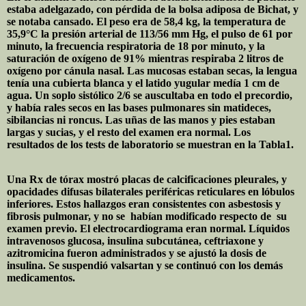
estaba adelgazado, con pérdida de la bolsa adiposa de Bichat, y
se notaba cansado. El peso era de 58,4 kg, la temperatura de
35,9°C la presión arterial de 113/56 mm Hg, el pulso de 61 por
minuto, la frecuencia respiratoria de 18 por minuto, y la
saturación de oxígeno de 91% mientras respiraba 2 litros de
oxígeno por cánula nasal. Las mucosas estaban secas, la lengua
tenía una cubierta blanca y el latido yugular medía 1 cm de
agua. Un soplo sistólico 2/6 se auscultaba en todo el precordio,
y había rales secos en las bases pulmonares sin matideces,
sibilancias ni roncus. Las uñas de las manos y pies estaban
largas y sucias, y el resto del examen era normal. Los
resultados de los tests de laboratorio se muestran en la Tabla1.
Una Rx de tórax mostró placas de calcificaciones pleurales, y
opacidades difusas bilaterales periféricas reticulares en lóbulos
inferiores. Estos hallazgos eran consistentes con asbestosis y
fibrosis pulmonar, y no se
habían modificado respecto de
su
examen previo. El electrocardiograma eran normal. Líquidos
intravenosos glucosa, insulina subcutánea, ceftriaxone y
azitromicina fueron administrados y se ajustó la dosis de
insulina. Se suspendió valsartan y se continuó con los demás
medicamentos.