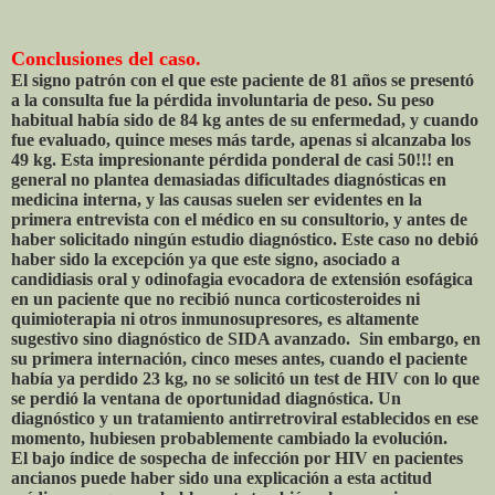
Conclusiones del caso.
El signo patrón con el que este paciente de 81 años se presentó
a la consulta fue la pérdida involuntaria de peso. Su peso
habitual había sido de 84 kg antes de su enfermedad, y cuando
fue evaluado, quince meses más tarde, apenas si alcanzaba los
49 kg. Esta impresionante pérdida ponderal de casi 50!!! en
general no plantea demasiadas dificultades diagnósticas en
medicina interna, y las causas suelen ser evidentes en la
primera entrevista con el médico en su consultorio, y antes de
haber solicitado ningún estudio diagnóstico. Este caso no debió
haber sido la excepción ya que este signo, asociado a
candidiasis oral y odinofagia evocadora de extensión esofágica
en un paciente que no recibió nunca corticosteroides ni
quimioterapia ni otros inmunosupresores, es altamente
sugestivo sino diagnóstico de SIDA avanzado. Sin embargo, en
su primera internación, cinco meses antes, cuando el paciente
había ya perdido 23 kg, no se solicitó un test de HIV con lo que
se perdió la ventana de oportunidad diagnóstica. Un
diagnóstico y un tratamiento antirretroviral establecidos en ese
momento, hubiesen probablemente cambiado la evolución.
El bajo índice de sospecha de infección por HIV en pacientes
ancianos puede haber sido una explicación a esta actitud