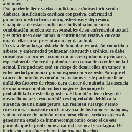
abdomen.
Este paciente tiene varias condiciones crónicas incluyendo
diabetes, insuficiencia cardiaca congestiva, enfermedad
pulmonar obstructiva crónica, asbestosis y depresión.
Cualquiera de estas condiciones individualmente o en
combinación pueden ser responsables de su enfermedad actual,
y es dificultoso determinar la contribución relativa de cada
una de ellas en su presentación aguda actual.
En vista de su larga historia de fumador, exposición conocida a
asbesto, y enfermedad pulmonar obstructiva crónica, se debe
considerar en primer término un proceso pulmonar primario,
especialmente cáncer de pulmón como causa de su enfermedad
actual. Este paciente está en riesgo de desarrollar un tumor o
enfermedad pulmonar por su exposición a asbesto. Aunque el
cáncer de pulmón es común en ancianos y este paciente tiene
múltiples factores de riesgo para cáncer de pulmón, la ausencia
de una masa o nódulo en las imágenes disminuye la
probabilidad de este diagnóstico. Él también tiene riesgo de
mesotelioma pero esto también es improbable debido a la
ausencia de una masa pleura. En realidad su largo y lento
curso no es consistente con la mayoría de los tumores malignos,
y ni un cáncer de pulmón ni un mesotelioma serían capaces de
generar un estado de inmunocompromiso como el de este
paciente que lo predispone a candidiasis oral y esofágica. De
hecho, sólo un cáncer hematológico, medicación