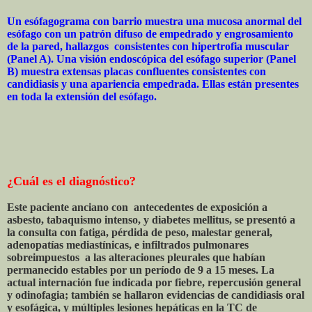
Un esófagograma con barrio muestra una mucosa anormal del
esófago con un patrón difuso de empedrado y engrosamiento
de la pared, hallazgos consistentes con hipertrofia muscular
(Panel A). Una visión endoscópica del esófago superior (Panel
B) muestra extensas placas confluentes consistentes con
candidiasis y una apariencia empedrada. Ellas están presentes
en toda la extensión del esófago.
¿Cuál es el diagnóstico?
Este paciente anciano con antecedentes de exposición a
asbesto, tabaquismo intenso, y diabetes mellitus, se presentó a
la consulta con fatiga, pérdida de peso, malestar general,
adenopatías mediastínicas, e infiltrados pulmonares
sobreimpuestos a las alteraciones pleurales que habían
permanecido estables por un período de 9 a 15 meses. La
actual internación fue indicada por fiebre, repercusión general
y odinofagia; también se hallaron evidencias de candidiasis oral
y esofágica, y múltiples lesiones hepáticas en la TC de