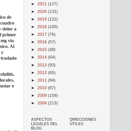
►
2021
(127)
►
2020
(131)
ico de
►
2019
(122)
l cuadro
►
2018
(100)
y dolor a
►
2017
(76)
El primer
 mg vía
►
2016
(57)
nico. Al
►
2015
(48)
 y
►
2014
(64)
 traslado
►
2013
(93)
►
2012
(65)
lulitis,
locales,
►
2011
(84)
justar o
►
2010
(87)
►
2009
(159)
►
2008
(213)
ASPECTOS
DIRECCIONES
LEGALES DEL
ÚTILES
BLOG