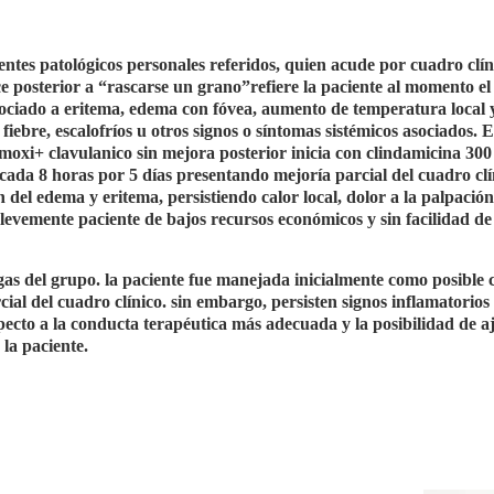
ntes patológicos personales referidos, quien acude por cuadro clín
 posterior a “rascarse un grano”refiere la paciente al momento e
sociado a eritema, edema con fóvea, aumento de temperatura local 
fiebre, escalofríos u otros signos o síntomas sistémicos asociados. 
moxi+ clavulanico sin mejora posterior inicia con clindamicina 300
ada 8 horas por 5 días presentando mejoría parcial del cuadro clí
del edema y eritema, persistiendo calor local, dolor a la palpación
evemente paciente de bajos recursos económicos y sin facilidad de
egas del grupo. la paciente fue manejada inicialmente como posible ce
ial del cuadro clínico. sin embargo, persisten signos inflamatorios 
specto a la conducta terapéutica más adecuada y la posibilidad de a
la paciente.