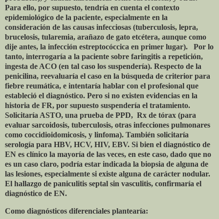
Para ello, por supuesto, tendría en cuenta el contexto
epidemiológico de la paciente, especialmente en la
consideración de las causas infecciosas (tuberculosis, lepra,
brucelosis, tularemia, arañazo de gato etcétera, aunque como
dije antes, la infección estreptocóccica en primer lugar).
Por lo
tanto, interrogaría a la paciente sobre faringitis a repetición,
ingesta de ACO (en tal caso los suspendería). Respecto de la
penicilina, reevaluaría el caso en la búsqueda de criterior para
fiebre reumática, e intentaría hablar con el profesional que
estableció el diagnóstico. Pero si no existen evidencias en la
historia de FR, por supuesto suspendería el tratamiento.
Solicitaría ASTO, una prueba de PPD,
Rx de tórax (para
evaluar sarcoidosis, tuberculosis, otras infecciones pulmonares
como coccidioidomicosis, y linfoma). También solicitaría
serología para HBV, HCV, HIV, EBV. Si bien el diagnóstico de
EN es clínico la mayoría de las veces, en este caso, dado que no
es un caso claro, podría estar indicada la biopsia de alguna de
las lesiones, especialmente si existe alguna de carácter nodular.
El hallazgo de paniculitis septal sin vasculitis, confirmaría el
diagnóstico de EN.
Como diagnósticos diferenciales plantearía: