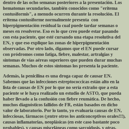
dentro de las ocho semanas posteriores a la presentación. Los
hematomas secundarios, también conocidos como "eritema
contusiformis", a menudo ocurren durante la resolución. El
eritema contusiforme normalmente presenta
con
hiperpigmentación residual la cual puede tardar semanas o
meses en resolverse. Eso es lo que creo puede estar pasando
con esta paciente, que esté cursando una etapa resolutiva del
EN, y que eso explique las zonas de hiperpigmentación
observadas. Por otro lado, digamos que el EN puede cursar
con pródromos como fatiga, fiebre, malestar, artralgias y
síntomas de vías aéreas superiores que pueden durar muchas
semanas. Muchos de estos síntomas los presenta la paciente.
Además, la penicilina es una droga capaz de causar EN.
Sabemos que las infecciones estreptococcicas están alto en la
lista de causas de EN por lo que no sería extraño que a esta
paciente se le haya realizado un estudio de ASTO, que pueda
haber llevado a la confusión con fiebre reumática. De hecho,
muchos diagnósticos fallidos de FR, están basados en dicho
valor de laboratorio. Por lo tanto, yo evaluaría causas de EN,
infecciosas, fármacos (¡entre otros los anticonceptivos orales!!!),
causas inflamatorias, neoplásicas (en este caso bastante poco
probables), y causas misceláneas como sarcoidosis, y otras.