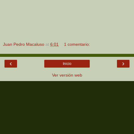
Juan Pedro Macaluso
at
6:01
1 comentario:
‹
›
Inicio
Ver versión web