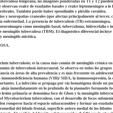
s tuberculosa temprana, las imágenes ponderadas en T1 y T2 pueden
 observan realce de exudados basales y realce leptomeníngeo a lo 
 cerebrales. También puede haber ependimitis y plexitis coroidea.
tos y neuropatías craneales (que afectan principalmente al tercer, 
e la enfermedad. La presencia de tuberculosis (TB) extrameníngea,
neuroimagen como meningitis basal, tuberculoma, hidrocefalia e in
 de meningitis tuberculosa (TBM). El diagnóstico diferencial incluye
y meningitis micótica.
OSA.
ium tuberculosis; es la causa más común de meningitis crónica en 
 común de tuberculosis intracraneal. Se observa en todos los grupos
ancia en áreas de alta prevalencia y es más frecuente en adolescent
 la inmunodeficiencia humana (VIH)/ SIDA, la inmunosupresión, la 
mportantes. La infección se propaga por vía hematógena desde un pu
se aloja inmediatamente en lo profundo de la piamadre formando fo
o lesión primaria se denomina foco de Ghon y la meningitis tubercu
l Mycobacterium tuberculoso, con el desarrollo de focos submení
den romperse hacia el espacio subaracnoideo y formar un exudado
romedial del lóbulo frontal, superficie antero medial de los lóbulos