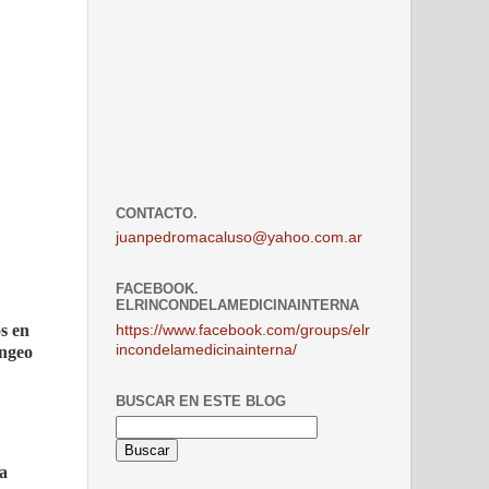
CONTACTO.
juanpedromacaluso@yahoo.com.ar
FACEBOOK.
ELRINCONDELAMEDICINAINTERNA
s en
https://www.facebook.com/groups/elr
incondelamedicinainterna/
íngeo
BUSCAR EN ESTE BLOG
la