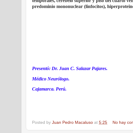
temporales, cerebelo superior y piso del cuarto ven
predominio mononuclear (linfocitos), hiperprotei
Presentó: Dr. Juan C. Salazar Pajares.
Médico Neurólogo.
Cajamarca. Perú.
Posted by
Juan Pedro Macaluso
at
5:25
No hay co