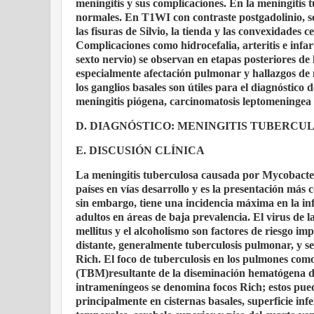
meningitis y sus complicaciones. En la meningiti
normales. En T1WI con contraste postgadolinio, se
las fisuras de Silvio, la tienda y las convexidades
Complicaciones como hidrocefalia, arteritis e infar
sexto nervio) se observan en etapas posteriores d
especialmente afectación pulmonar y hallazgos de 
los ganglios basales son útiles para el diagnóstico
meningitis piógena, carcinomatosis leptomeningea 
D. DIAGNÓSTICO: MENINGITIS TUBERCUL
E. DISCUSIÓN CLÍNICA
La meningitis tuberculosa causada por Mycobacter
países en vías desarrollo y es la presentación más
sin embargo, tiene una incidencia máxima en la inf
adultos en áreas de baja prevalencia. El virus de
mellitus y el alcoholismo son factores de riesgo i
distante, generalmente tuberculosis pulmonar, y 
Rich. El foco de tuberculosis en los pulmones com
(TBM)resultante de la diseminación hematógena de
intrameníngeos se denomina focos Rich; estos pue
principalmente en cisternas basales, superficie infe