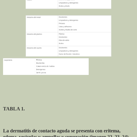
TABLA 1.
La dermatitis de contacto aguda se presenta con eritema,
edema, vesículas y ampollas y supuración (imagen 22, 23, 24).