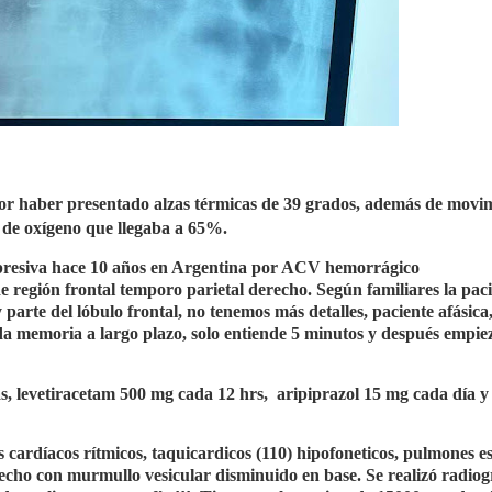
 por haber presentado alzas térmicas de 39 grados, además de movi
 de oxígeno que llegaba a 65%.
presiva hace 10 años en Argentina por ACV hemorrágico
región frontal temporo parietal derecho. Según familiares la paci
parte del lóbulo frontal, no tenemos más detalles, paciente afásica
ada memoria a largo plazo, solo entiende 5 minutos y después empie
, levetiracetam 500 mg cada 12 hrs,
aripiprazol 15 mg cada día y
 cardíacos rítmicos, taquicardicos (110) hipofoneticos, pulmones es
recho con murmullo vesicular disminuido en base. Se realizó radiog