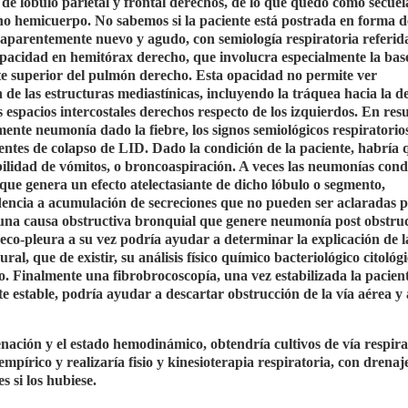
de lóbulo parietal y frontal derechos, de lo que quedó como secuel
ho hemicuerpo. No sabemos si la paciente está postrada en forma de
a aparentemente nuevo y agudo, con semiología respiratoria referid
acidad en hemitórax derecho, que involucra especialmente la base
rte superior del pulmón derecho. Esta opacidad no permite ver
de las estructuras mediastínicas, incluyendo la tráquea hacia la d
 espacios intercostales derechos respecto de los izquierdos. En re
ente neumonía dado la fiebre, los signos semiológicos respiratorios
entes de colapso de LID. Dado la condición de la paciente, habría 
bilidad de vómitos, o broncoaspiración. A veces las neumonías con
ue genera un efecto atelectasiante de dicho lóbulo o segmento,
ndencia a acumulación de secreciones que no pueden ser aclaradas 
alguna causa obstructiva bronquial que genere neumonía post obstruc
eco-pleura a su vez podría ayudar a determinar la explicación de 
al, que de existir, su análisis físico químico bacteriológico citológi
o. Finalmente una fibrobrocoscopía, una vez estabilizada la pacient
stable, podría ayudar a descartar obstrucción de la vía aérea y 
nación y el estado hemodinámico, obtendría cultivos de vía respira
pírico y realizaría fisio y kinesioterapia respiratoria, con drenaj
s si los hubiese.