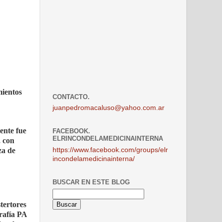
mientos
CONTACTO.
juanpedromacaluso@yahoo.com.ar
ente fue
FACEBOOK.
ELRINCONDELAMEDICINAINTERNA
, con
za de
https://www.facebook.com/groups/elr
incondelamedicinainterna/
BUSCAR EN ESTE BLOG
tertores
rafía PA