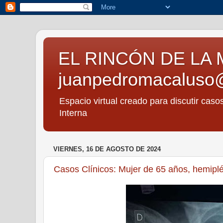
EL RINCÓN DE LA 
juanpedromacaluso
Espacio virtual creado para discutir caso
Interna
VIERNES, 16 DE AGOSTO DE 2024
Casos Clínicos: Mujer de 65 años, hemipléj