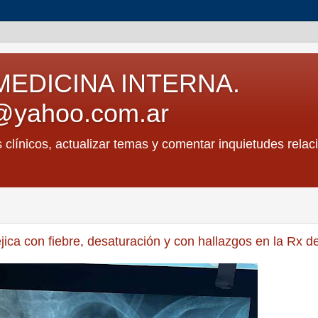
MEDICINA INTERNA.
@yahoo.com.ar
s clínicos, actualizar temas y comentar inquietudes relac
ica con fiebre, desaturación y con hallazgos en la Rx de