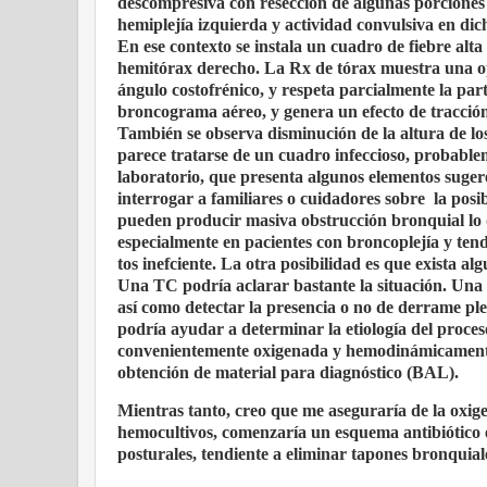
descompresiva con resección de algunas porciones 
hemiplejía izquierda y actividad convulsiva en dic
En ese contexto se instala un cuadro de fiebre alt
hemitórax derecho. La Rx de tórax muestra una op
ángulo costofrénico, y respeta parcialmente la pa
broncograma aéreo, y genera un efecto de tracción 
También se observa disminución de la altura de los
parece tratarse de un cuadro infeccioso, probablem
laboratorio, que presenta algunos elementos suger
interrogar a familiares o cuidadores sobre
la posi
pueden producir masiva obstrucción bronquial lo q
especialmente en pacientes con broncoplejía y te
tos inefciente. La otra posibilidad es que exista 
Una TC podría aclarar bastante la situación. Una 
así como detectar la presencia o no de derrame pleur
podría ayudar a determinar la etiología del proces
convenientemente oxigenada y hemodinámicamente e
obtención de material para diagnóstico (BAL).
Mientras tanto, creo que me aseguraría de la oxige
hemocultivos, comenzaría un esquema antibiótico em
posturales, tendiente a eliminar tapones bronquiale