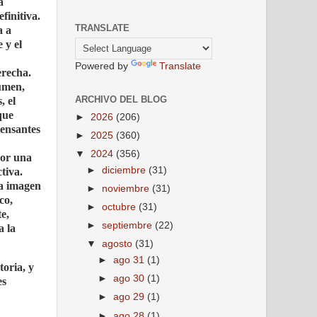
a
finitiva.
TRANSLATE
a a
 y el
Powered by
Translate
erecha.
sumen,
ARCHIVO DEL BLOG
, el
que
►
2026
(206)
densantes
►
2025
(360)
▼
2024
(356)
por una
►
diciembre
(31)
tiva.
la imagen
►
noviembre
(31)
co,
►
octubre
(31)
e,
►
septiembre
(22)
a la
▼
agosto
(31)
►
ago 31
(1)
toria, y
►
ago 30
(1)
es
►
ago 29
(1)
►
ago 28
(1)